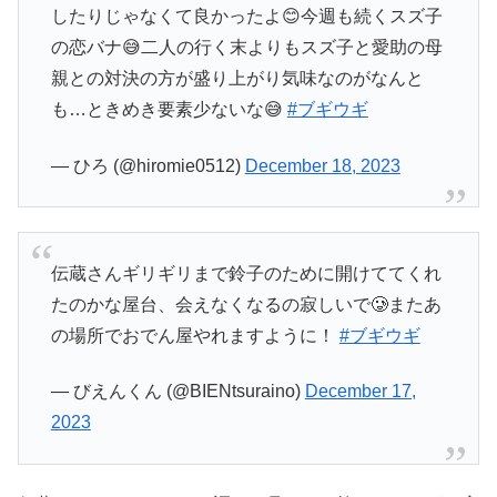
したりじゃなくて良かったよ😊今週も続くスズ子
の恋バナ😅二人の行く末よりもスズ子と愛助の母
親との対決の方が盛り上がり気味なのがなんと
も…ときめき要素少ないな😅
#ブギウギ
— ひろ (@hiromie0512)
December 18, 2023
伝蔵さんギリギリまで鈴子のために開けててくれ
たのかな屋台、会えなくなるの寂しいで🥲またあ
の場所でおでん屋やれますように！
#ブギウギ
— びえんくん (@BIENtsuraino)
December 17,
2023