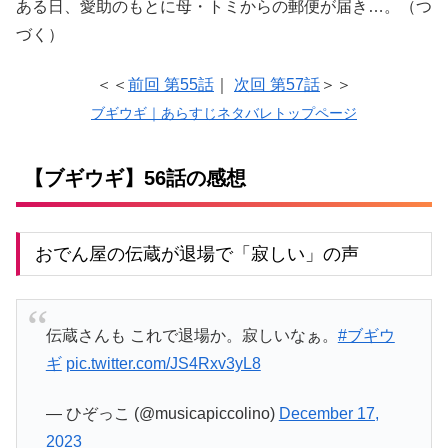
ある日、愛助のもとに母・トミからの郵便が届き…。（つ
づく）
＜＜
前回 第55話
｜
次回 第57話
＞＞
ブギウギ｜あらすじネタバレトップページ
【ブギウギ】56話の感想
おでん屋の伝蔵が退場で「寂しい」の声
伝蔵さんも これで退場か。寂しいなぁ。
#ブギウ
ギ
pic.twitter.com/JS4Rxv3yL8
— ひぞっこ (@musicapiccolino)
December 17,
2023