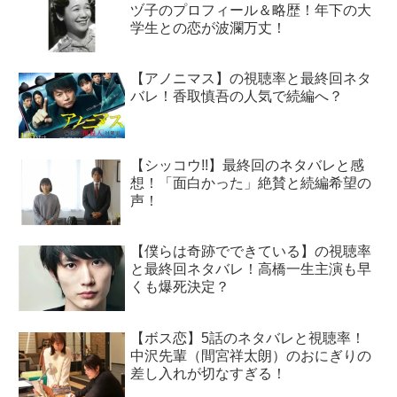
ヅ子のプロフィール＆略歴！年下の大
学生との恋が波瀾万丈！
【アノニマス】の視聴率と最終回ネタ
バレ！香取慎吾の人気で続編へ？
【シッコウ!!】最終回のネタバレと感
想！「面白かった」絶賛と続編希望の
声！
【僕らは奇跡でできている】の視聴率
と最終回ネタバレ！高橋一生主演も早
くも爆死決定？
【ボス恋】5話のネタバレと視聴率！
中沢先輩（間宮祥太朗）のおにぎりの
差し入れが切なすぎる！