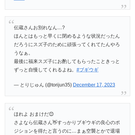
伝蔵さんお別れなん…?
ほんとはもっと早くに閉めるような状況だったん
だろうにスズ子のために頑張ってくれてたんやろ
うなぁ。
最後に福来スズ子にお酌してもらったこときっと
ずっと自慢してくれるよね。
#ブギウギ
— とりじゅん (@torijun35)
December 17, 2023
ほれよ おまけだ😊
さよなら伝蔵さん👋すっかりブギウギの良心のポ
ジションを得たと言うのに…まぁ空襲とかで退場