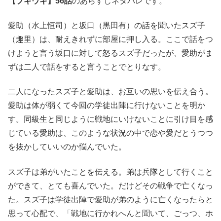
【ブギウギ】56話
のあらすじネタバレです。
愛助（水上恒司）と坂口（黒田有）の話を聞いたスズ子
（趣里）は、耐えきれずに部屋に押し入る。ここで話をつ
けようと言う坂口に対して怒るスズ子だったが、愛助がま
ずは二人で話をすると言うことでとりなす。
二人になったスズ子と愛助は、お互いの思いを伝え合う。
愛助は体が弱くて今回の学徒出陣に行けないことを明か
す。同級生と同じように戦地にいけないことに引け目を感
じている愛助は、このような状況の中で恋や愛だとうつつ
を抜かしていいのか悩んでいた。
スズ子は弟がいたことを伝える。弟は兵隊として行くこと
ができて、とても喜んでいた。だけどその戦争で亡くなっ
た。スズ子は学徒出陣で愛助が弟のように亡くなったらと
思って心配で、「戦地に行かれへんと聞いて、ごっつ、ホ