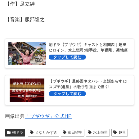
【作】足立紳
【音楽】服部隆之
朝ドラ【ブギウギ】キャストと相関図｜趣里
ヒロイン、水上恒司:相手役、草彅剛、菊地凛
子ら豪華出演！
【ブギウギ】最終回ネタバレ・全話あらすじ!
スズ子(趣里）の歌手引退まで描く!
画像出典
「ブギウギ」公式HP
朝ドラ
えなりかずき
富田望生
水上恒司
趣里