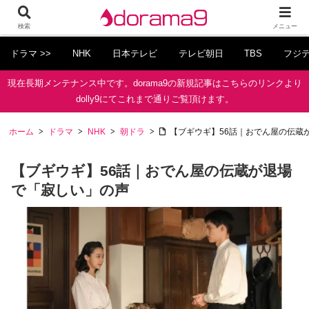
検索
メニュー
ドラマ >>
NHK
日本テレビ
テレビ朝日
TBS
フジ
現在長期メンテナンス中です。dorama9の新規記事はこちらのリンクより
dolly9にてこれまで通りご覧頂けます。
ホーム
ドラマ
NHK
朝ドラ
【ブギウギ】56話｜おでん屋の伝蔵
【ブギウギ】56話｜おでん屋の伝蔵が退場
で「寂しい」の声