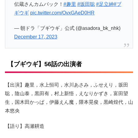
伝蔵さんカムバック！
#趣里
#坂田聡
#足立紳
#ブ
ギウギ
pic.twitter.com/OvxGAeD0HR
— 朝ドラ「ブギウギ」公式 (@asadora_bk_nhk)
December 17, 2023
【ブギウギ】56話の出演者
【出演】趣里，水上恒司，水川あさみ，ふせえり，坂田
聡，陰山泰，黒田有，村上新悟，えなりかずき，富田望
生，国木田かっぱ，伊藤えん魔，隈本晃俊，黒崎煌代，山
本悠央
【語り】高瀬耕造