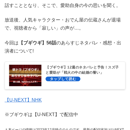
話すこととなり、そこで、愛助自身の今の思いを聞く。
放送後、人気キャラクター・おでん屋の伝蔵さんが退場
で、視聴者から「寂しい」の声が…。
今回は
【ブギウギ】56話
のあらすじネタバレ・感想・出
演者について!
【ブギウギ】12週のネタバレと予告！スズ子
と愛助が「戦火の中の結婚の誓い」
【U-NEXT】NHK
※ブギウギは【U-NEXT】で配信中
＊本ページの情報は2023年12月時点のものです。最新の配信状況はU-NEXT