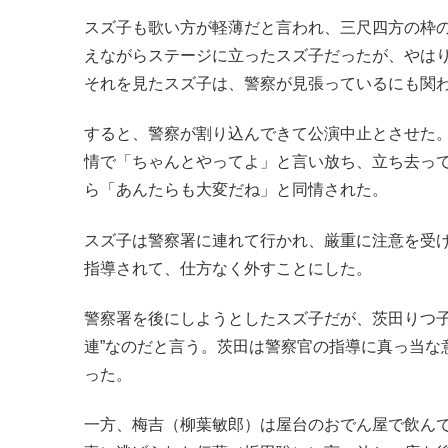
スズ子も歌い方が軽薄だと言われ、三尺四方の枠
えながらステージに立ったスズ子だったが、やは
それを見たスズ子は、警察が見張っているにも関
すると、警察が割り込んできて公演中止とさせた
情で「ちゃんとやってよ」と言い放ち、立ち去っ
ら「あんたらも大変だね」と同情された。
スズ子は警察署に連れて行かれ、厳重に注意を受
指導されて、仕方なく外すことにした。
警察署を後にしようとしたスズ子だが、茨田りつ子
連”なのだと言う。茨田は警察官の指導に真っ当な
った。
一方、梅吉（柳葉敏郎）は屋台のおでん屋で飲ん