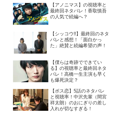
【アノニマス】の視聴率と
最終回ネタバレ！香取慎吾
の人気で続編へ？
【シッコウ!!】最終回のネタ
バレと感想！「面白かっ
た」絶賛と続編希望の声！
【僕らは奇跡でできてい
る】の視聴率と最終回ネタ
バレ！高橋一生主演も早く
も爆死決定？
【ボス恋】5話のネタバレ
と視聴率！中沢先輩（間宮
祥太朗）のおにぎりの差し
入れが切なすぎる！