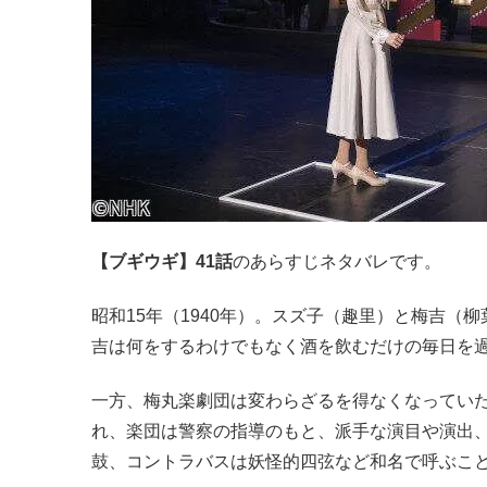
【ブギウギ】41話
のあらすじネタバレです。
昭和15年（1940年）。スズ子（趣里）と梅吉
吉は何をするわけでもなく酒を飲むだけの毎日を
一方、梅丸楽劇団は変わらざるを得なくなってい
れ、楽団は警察の指導のもと、派手な演目や演出
鼓、コントラバスは妖怪的四弦など和名で呼ぶこ