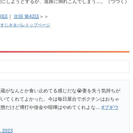
後にしようとするが、道路に倒れこんでしまう…。（つづく）
40話
｜
次回 第42話
＞＞
らすじネタバレトップページ
蔵がなんとか食い止めてる感じだな😭妻を失う気持ちが
がいてくれてよかった。今は毎日屋台でボクチンはおちゃ
状態だけど博打や借金や喧嘩はやめてくれよな…
#ブギウ
, 2023