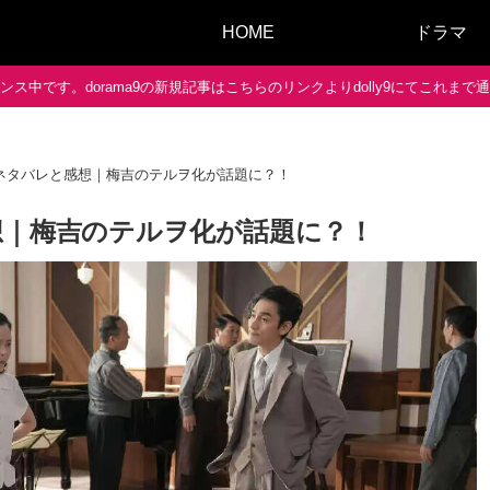
HOME
ドラマ
ス中です。dorama9の新規記事はこちらのリンクよりdolly9にてこれま
話ネタバレと感想｜梅吉のテルヲ化が話題に？！
想｜梅吉のテルヲ化が話題に？！