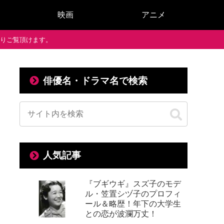
映画
アニメ
で通りご覧頂けます。
俳優名・ドラマ名で検索
人気記事
『ブギウギ』スズ子のモデ
ル・笠置シヅ子のプロフィ
ール＆略歴！年下の大学生
との恋が波瀾万丈！