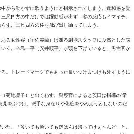
の中から動かずに歌うようにと指示されてしまう。違和感を覚
り三尺四方の中だけでは躍動感が出ず、客の反応もイマイチ。
わらず、
三尺四方の枠を飛び出し踊ってしまう。
。ある女性客（宇佐美蘭）は謝る劇場スタッフにぶ然とした表
ていく。辛島一平（安井順平）が頭を下げていると、男性客か
ける。トレードマークでもあった長いつけまつげも外すように
（菊地凛子）と出くわす。警察官によると茨田は指導の”常
意見をぶつけ、派手な身なりや化粧をやめようとしないのだ
でいた。「泣いても喚いても嫁はんは帰ってけぇへんど」と、