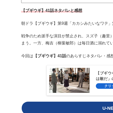
【ブギウギ】41話ネタバレと感想
朝ドラ【ブギウギ】第9週「カカシみたいなワテ」
戦争のため派手な演目が禁止され、スズ子（趣里
まう。一方、梅吉（柳葉敏郎）は毎日酒に溺れて
今回は
【ブギウギ】41話
のあらすじネタバレ・感想
【ブギウ
は敵だ」
U-