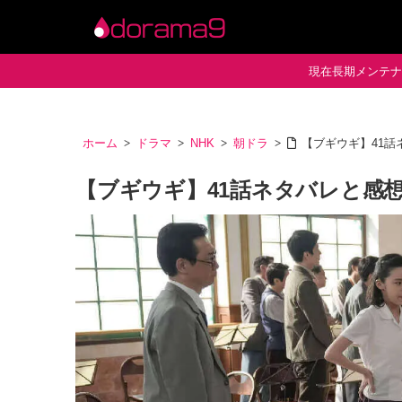
現在長期メンテナン
ホーム
ドラマ
NHK
朝ドラ
【ブギウギ】41
【ブギウギ】41話ネタバレと感