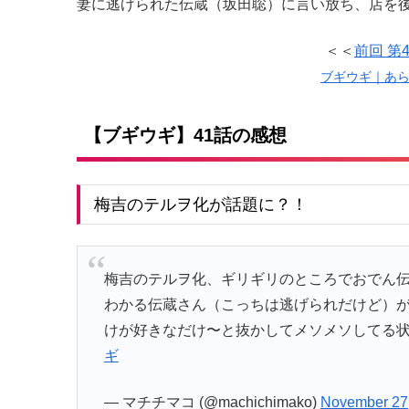
妻に逃げられた伝蔵（坂田聡）に言い放ち、店を
＜＜
前回 第
ブギウギ｜あ
【ブギウギ】41話の感想
梅吉のテルヲ化が話題に？！
梅吉のテルヲ化、ギリギリのところでおでん伝
わかる伝蔵さん（こっちは逃げられだけど）
けが好きなだけ〜と抜かしてメソメソしてる
ギ
— マチチマコ (@machichimako)
November 27