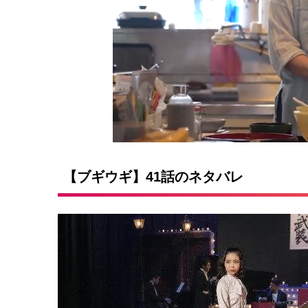
【ブギウギ】41話のネタバレ