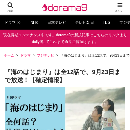
検索
メニュー
ドラマ >>
NHK
日本テレビ
テレビ朝日
TBS
フジ
現在長期メンテナンス中です。dorama9の新規記事はこちらのリンクより
dolly9にてこれまで通りご覧頂けます。
ホーム
ドラマ
フジテレビ
『海のはじまり』は全12話で、9月23日ま
『海のはじまり』は全12話で、9月23日ま
で放送！【確定情報】