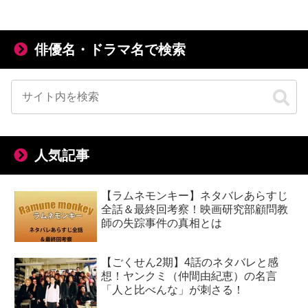
俳優名・ドラマ名で検索
人気記事
【ラムネモンキー】ネタバレあらすじ
全話＆最終回考察！映画研究部顧問教
師の失踪事件の真相とは
【ごくせん2期】4話のネタバレと感
想！ヤンクミ（仲間由紀恵）の名言
「人と比べんな」が刺さる！