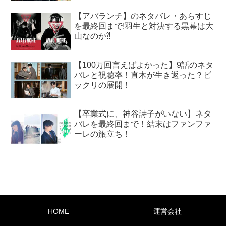
【アバランチ】のネタバレ・あらすじ
を最終回まで!羽生と対決する黒幕は大
山なのか⁈
【100万回言えばよかった】9話のネタ
バレと視聴率！直木が生き返った？ビ
ックリの展開！
【卒業式に、神谷詩子がいない】ネタ
バレを最終回まで！結末はファンファ
ーレの旅立ち！
HOME
運営会社