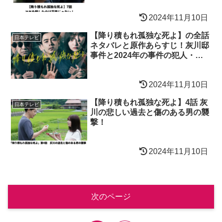
2024年11月10日
【降り積もれ孤独な死よ】の全話
日本テレビ
ネタバレと原作あらすじ！灰川邸
事件と2024年の事件の犯人・黒
幕は!?
2024年11月10日
【降り積もれ孤独な死よ】4話 灰
日本テレビ
川の悲しい過去と傷のある男の襲
撃！
2024年11月10日
次のページ