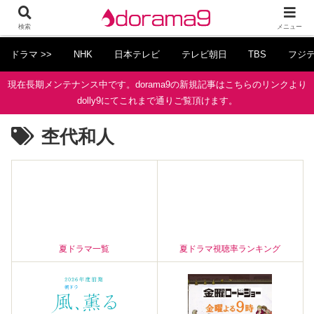
検索
メニュー
ドラマ >>
NHK
日本テレビ
テレビ朝日
TBS
フジ
現在長期メンテナンス中です。dorama9の新規記事はこちらのリンクより
dolly9にてこれまで通りご覧頂けます。
杢代和人
夏ドラマ一覧
夏ドラマ視聴率ランキング