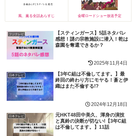
風、薫る全話あらすじ
金曜ロードショー放送予定
【スティンガース】5話ネタバレ
フジテレビ
感想！謎の宗教施設に潜入！乾は
森園を奪還できるか？
2025年11月4日
【3年C組は不倫してます。】最
日本テレビ
終回の終わり方にモヤる！蒼と伊
織はまた不倫する!?
2024年12月18日
元HKT48田中美久、渾身の演技
日本テレビ
と真鈴の決断が切ない!【3年C組
は不倫してます。】11話