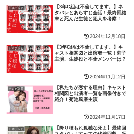
【3年C組は不倫してます。】ネ
日本テレビ
タバレとあらすじ全話！最終回結
末と死んだ生徒と犯人を考察！
2024年12月18日
【3年C組は不倫してます。】キ
日本テレビ
ャスト相関図と出演者一覧！莉子
主演、生徒役と不倫メンバーは？
2024年11月12日
【私たちが恋する理由】キャスト
テレビ朝日
相関図と出演者一覧を画像付きで
紹介！菊池風磨主演
2024年11月17日
【降り積もれ孤独な死よ】最終回
日本テレビ
ネタバレ！すべての伏線回収、冴