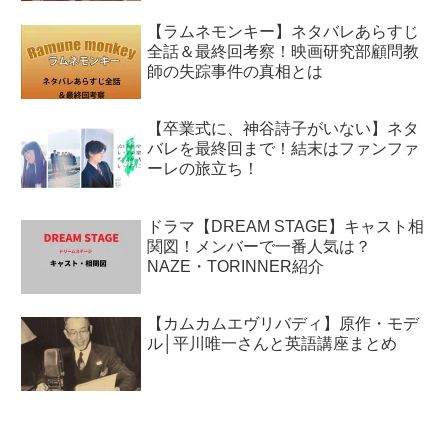
【ラムネモンキー】ネタバレあらすじ
全話＆最終回考察！映画研究部顧問教
師の失踪事件の真相とは
【卒業式に、神谷詩子がいない】ネタ
バレを最終回まで！結末はファンファ
ーレの旅立ち！
ドラマ【DREAM STAGE】キャスト相
関図！メンバーで一番人気は？
NAZE・TORINNER紹介
【カムカムエヴリバディ】原作・モデ
ル│平川唯一さんと英語講座まとめ