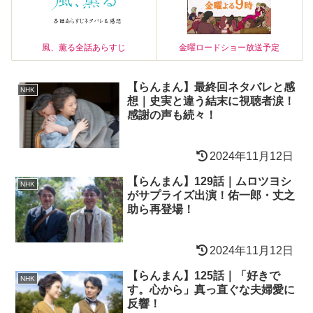
風、薫る全話あらすじ
金曜ロードショー放送予定
【らんまん】最終回ネタバレと感
NHK
想｜史実と違う結末に視聴者涙！
感謝の声も続々！
2024年11月12日
【らんまん】129話｜ムロツヨシ
NHK
がサプライズ出演！佑一郎・丈之
助ら再登場！
2024年11月12日
【らんまん】125話｜「好きで
NHK
す。心から」真っ直ぐな夫婦愛に
反響！