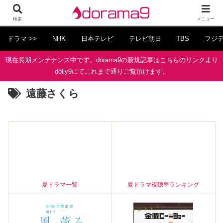
検索
メニュー
ドラマ >>
NHK
日本テレビ
テレビ朝日
TBS
フジ
現在長期メンテナンス中です。dorama9の新規記事はこちらのリンクより
dolly9にてこれまで通りご覧頂けます。
遠藤さくら
夏ドラマ一覧
夏ドラマ視聴率ランキング