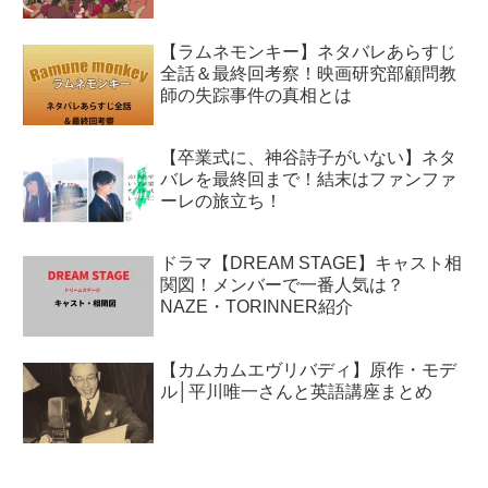
【ラムネモンキー】ネタバレあらすじ
全話＆最終回考察！映画研究部顧問教
師の失踪事件の真相とは
【卒業式に、神谷詩子がいない】ネタ
バレを最終回まで！結末はファンファ
ーレの旅立ち！
ドラマ【DREAM STAGE】キャスト相
関図！メンバーで一番人気は？
NAZE・TORINNER紹介
【カムカムエヴリバディ】原作・モデ
ル│平川唯一さんと英語講座まとめ