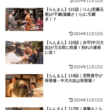
2024年11月12日
【らんまん】121話｜りん(安藤玉
NHK
恵)が千歳(遠藤さくら)に引継
ぎ！？
2024年11月12日
【らんまん】120話｜永守(中川大
NHK
志)が万太郎に投資！別れの連発
に涙！
2024年11月12日
【らんまん】119話｜宮野真守が
NHK
再登場・中川大志は初登場！
2024年11月12日
【らんまん】117話｜遠藤さくら
NHK