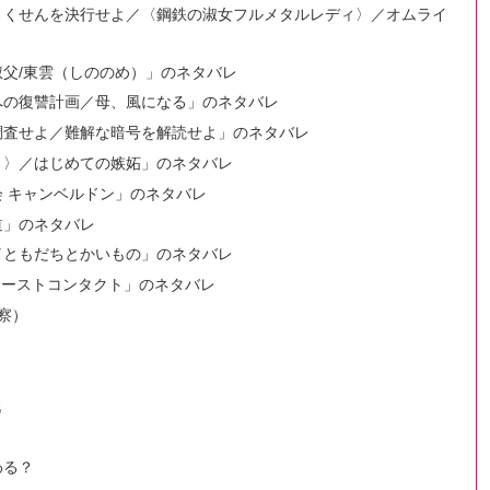
んさくせんを決行せよ／〈鋼鉄の淑女フルメタルレディ〉／オムライ
叔父/東雲（しののめ）」のネタバレ
ドへの復讐計画／母、風になる」のネタバレ
を調査せよ／難解な暗号を解読せよ」のネタバレ
り〉／はじめての嫉妬」のネタバレ
会 キャンベルドン」のネタバレ
道」のネタバレ
／ともだちとかいもの」のネタバレ
ァーストコンタクト」のネタバレ
察）
戦
わる？