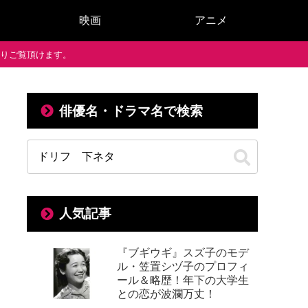
映画
アニメ
で通りご覧頂けます。
俳優名・ドラマ名で検索
人気記事
『ブギウギ』スズ子のモデ
ル・笠置シヅ子のプロフィ
ール＆略歴！年下の大学生
との恋が波瀾万丈！