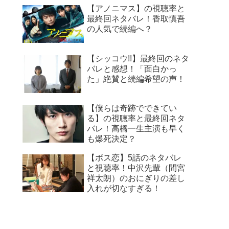
【アノニマス】の視聴率と
最終回ネタバレ！香取慎吾
の人気で続編へ？
【シッコウ!!】最終回のネタ
バレと感想！「面白かっ
た」絶賛と続編希望の声！
【僕らは奇跡でできてい
る】の視聴率と最終回ネタ
バレ！高橋一生主演も早く
も爆死決定？
【ボス恋】5話のネタバレ
と視聴率！中沢先輩（間宮
祥太朗）のおにぎりの差し
入れが切なすぎる！