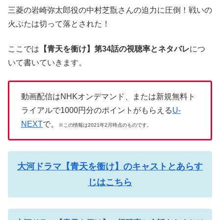
三菱の岩崎弥太郎役の中村芝翫さんの迫力に圧倒！戦いの
火ぶたは切って落とされた！
ここでは
【青天を衝け】第34話の視聴率とネタバレ
につ
いて書いていきます。
動画配信はNHKオンデマンド、または新規無料ト
ライアルで1000円分のポイントがもらえる
U-
NEXT
で。
※この情報は2021年2月時点のものです。
大河ドラマ【青天を衝け】のキャストとあらす
じはこちら