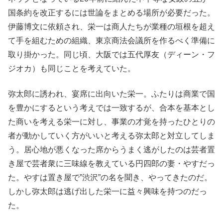
国条約を改正するには世論をまとめる場所が必要だった。
伊藤博文に依頼され、栄一は商人たちが業種の垣根を超え
て手を組むための組織、東京商法会議所を作るべく準備に
取り掛かった。同じ頃、大阪では五代厚友（ディーン・フ
ジオカ）も同じことを考えていた。
弥太郎に誘われ、宴席に出向いた栄一。ふたりは商業で国
を豊かにするという考えでは一致するが、合本を基本とし
た商いを考える栄一に対し、事業の才覚を持ったひとりの
者が動かしていく方がいいと考える弥太郎と対立してしま
う。居心地が悪くなった席からうまく逃がしたのは芸者置
き屋で芸者衆に三味線を教えている円四郎の妻・やすだっ
た。やすは置き屋で”渋沢”の名を聞き、やってきたのだ。
しかし弥太郎は逃げ出した栄一に益々興味を持つのだっ
た。