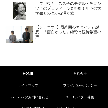
『ブギウギ』スズ子のモデル・笠置シ
ヅ子のプロフィール＆略歴！年下の大
学生との恋が波瀾万丈！
【シッコウ!!】最終回のネタバレと感
想！「面白かった」絶賛と続編希望の
声！
HOME
運営会社
サイトマップ
プライバシーポリシー
dorama9へのお問い合わせ
WEBライター募集