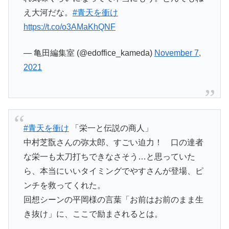
え大河だな。
#青天を衝け
https://t.co/o3AMaKhQNF
— 亀田編集室 (@edoffice_kameda)
November 7,
2021
#青天を衝け
「栄一と伝説の商人」
中村芝翫さんの弥太郎、すごい迫力！ 口の達者
な栄一も太刀打ちできなさそう…と思っていた
ら、本当にいいタイミングでやすさんが登場、ピ
ンチを救ってくれた。
回想シーンの平岡様の言葉「お前はお前のまま生
き抜け」に、ここで励まされるとは。