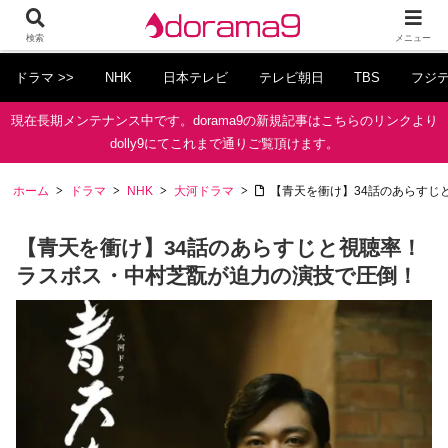
検索
メニュー
ドラマ >>
NHK
日本テレビ
テレビ朝日
TBS
フジ
現在長期メンテナンス中です。dorama9の新規記事はこちらのリンクより
dolly9にてこれまで通りご覧頂けます。
ホーム
ドラマ
NHK
大河ドラマ
【青天を衝け】34話のあらすじ
【青天を衝け】34話のあらすじと視聴率！
ラスボス・中村芝翫が迫力の演技で圧倒！