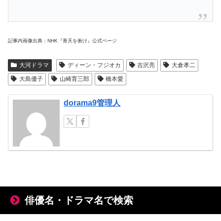
記事内画像出典：NHK『青天を衝け』公式ページ
大河ドラマ
ディーン・フジオカ
吉沢亮
大倉孝二
大島優子
山崎育三郎
橋本愛
dorama9管理人
俳優名・ドラマ名で検索