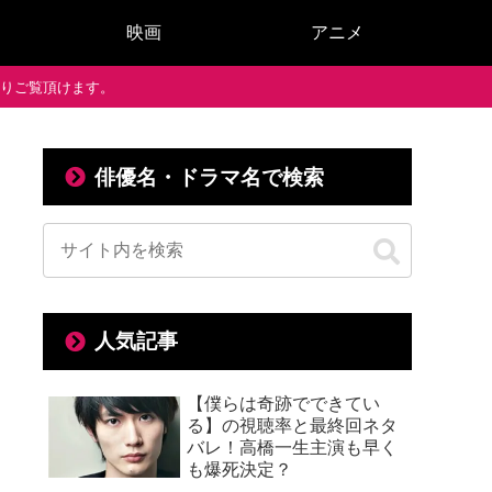
映画
アニメ
で通りご覧頂けます。
俳優名・ドラマ名で検索
人気記事
【僕らは奇跡でできてい
る】の視聴率と最終回ネタ
バレ！高橋一生主演も早く
も爆死決定？