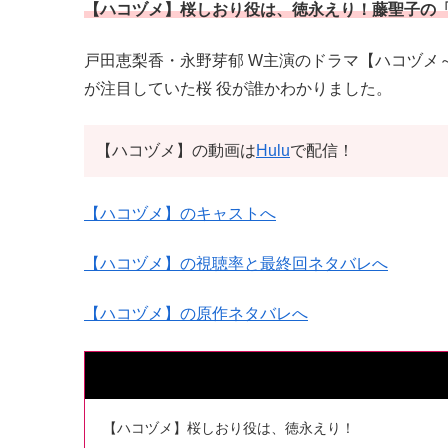
【ハコヅメ】桜しおり役は、徳永えり！藤聖子の
戸田恵梨香・永野芽郁 W主演のドラマ【ハコヅメ
が注目していた桜 役が誰かわかりました。
【ハコヅメ】の動画は
Hulu
で配信！
【ハコヅメ】のキャストへ
【ハコヅメ】の視聴率と最終回ネタバレへ
【ハコヅメ】の原作ネタバレへ
【ハコヅメ】桜しおり役は、徳永えり！