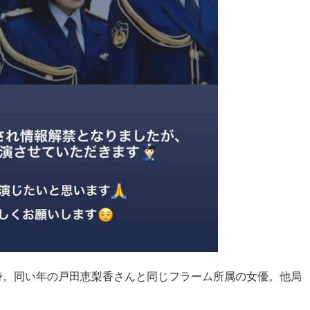
身。同い年の戸田恵梨香さんと同じフラーム所属の女優。他局