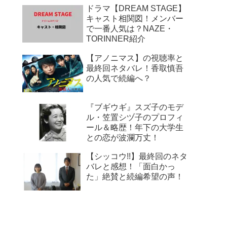
ドラマ【DREAM STAGE】
キャスト相関図！メンバー
で一番人気は？NAZE・
TORINNER紹介
【アノニマス】の視聴率と
最終回ネタバレ！香取慎吾
の人気で続編へ？
『ブギウギ』スズ子のモデ
ル・笠置シヅ子のプロフィ
ール＆略歴！年下の大学生
との恋が波瀾万丈！
【シッコウ!!】最終回のネタ
バレと感想！「面白かっ
た」絶賛と続編希望の声！