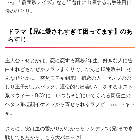
ト-」「覆面系ノイズ」など話題作に出演する若手注目俳
優のひとり。
ドラマ【兄に愛されすぎて困ってます】のあ
らすじ
主人公・せとかは、恋に恋する高校2年生。好きな人に告
白すれどもなぜかフラレまくりで、なんと12連敗中! そ
んなせとかに、突然モテキ到来! 初恋の人・セレブのの
しり王子がカムバック、運命的な出会い? をするホスト
系スウィートBOYに、いつもそばにいてくれる同級生の
ヘタレ系塩顔イケメンから寄せられるラブビームにドキド
キ。
さらに、実は血の繋がりがなかったヤンデレ“お兄”まで参
戦してきたから、もう大パニック!