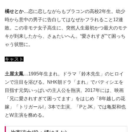
橘せとか
…恋に恋しながらもブラコンの高校2年生。幼少
時から意中の男子に告白してはなぜかフラれること12連
敗。この非モテ女子高生に、突然人生最初かつ最大のモテ
キが到来したから、さぁたいへん。“愛されすぎ”て困っち
ゃう状態に。
キャスト
土屋太鳳
…1995年生まれ。ドラマ「鈴木先生」のヒロイ
ンで注目を浴びる。NHK朝ドラ「まれ」でパティシエを
目指す元気いっぱいの主人公を熱演。2017年には、映画
「兄に愛されすぎて困ってます」をはじめ「8年越しの花
嫁」「トリガール!」3本で主演、「PとJK」では亀梨和也
とW主演を務める。