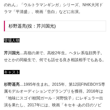
のれん」「ウルトラマンギンガ」シリーズ、NHK大河ド
ラマ「平清盛」、映画「告白」などに出演。
杉野遥亮(役：芹川国光)
登場人物
芹川国光
…高嶺の弟で、高校2年生。ヘタレ系塩顔男子。
せとかの同級生で、何でも話せる良き相談相手でもある。
キャスト
杉野遥亮
…1995年生まれ。2015年、第12回FINEBOYS専
属モデルオーディションでグランプリを獲得。2016年は
「地味にスゴイ!校閲ガール・河野悦子」にレギュラー出
演を果たし、2017年には、映画「キセキ -あの日のソビ