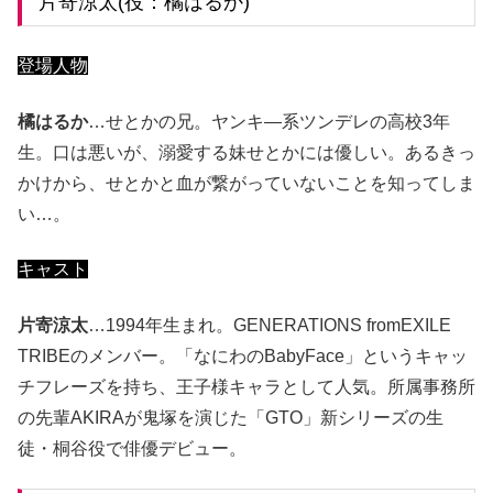
片寄涼太(役：橘はるか)
登場人物
橘はるか
…せとかの兄。ヤンキ―系ツンデレの高校3年
生。口は悪いが、溺愛する妹せとかには優しい。あるきっ
かけから、せとかと血が繋がっていないことを知ってしま
い…。
キャスト
片寄涼太
…1994年生まれ。GENERATIONS fromEXILE
TRIBEのメンバー。「なにわのBabyFace」というキャッ
チフレーズを持ち、王子様キャラとして人気。所属事務所
の先輩AKIRAが鬼塚を演じた「GTO」新シリーズの生
徒・桐谷役で俳優デビュー。