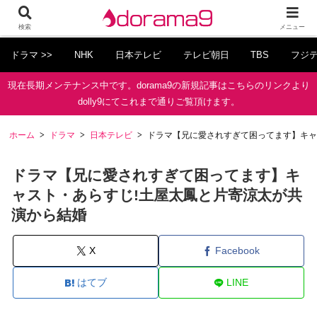
検索
メニュー
ドラマ >>
NHK
日本テレビ
テレビ朝日
TBS
フジ
現在長期メンテナンス中です。dorama9の新規記事はこちらのリンクより
dolly9にてこれまで通りご覧頂けます。
ホーム
ドラマ
日本テレビ
ドラマ【兄に愛されすぎて困ってます】キャ
ドラマ【兄に愛されすぎて困ってます】キ
ャスト・あらすじ!土屋太鳳と片寄涼太が共
演から結婚
X
Facebook
はてブ
LINE