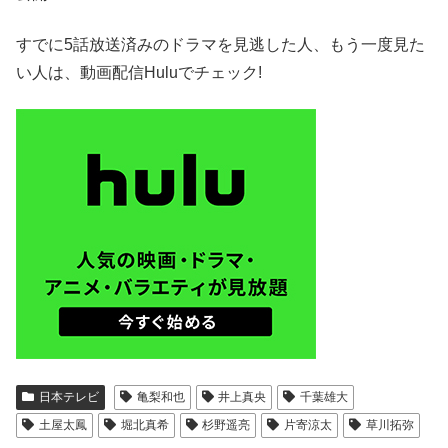
すでに5話放送済みのドラマを見逃した人、もう一度見た
い人は、動画配信Huluでチェック!
日本テレビ
亀梨和也
井上真央
千葉雄大
土屋太鳳
堀北真希
杉野遥亮
片寄涼太
草川拓弥