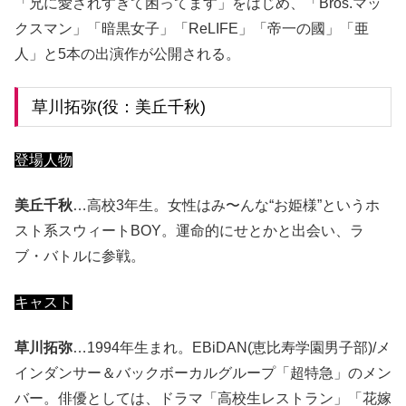
「兄に愛されすぎて困ってます」をはじめ、「Bros.マッ
クスマン」「暗黒女子」「ReLIFE」「帝一の國」「亜
人」と5本の出演作が公開される。
草川拓弥(役：美丘千秋)
登場人物
美丘千秋
…高校3年生。女性はみ〜んな“お姫様”というホ
スト系スウィートBOY。運命的にせとかと出会い、ラ
ブ・バトルに参戦。
キャスト
草川拓弥
…1994年生まれ。EBiDAN(恵比寿学園男子部)/メ
インダンサー＆バックボーカルグループ「超特急」のメン
バー。俳優としては、ドラマ「高校生レストラン」「花嫁