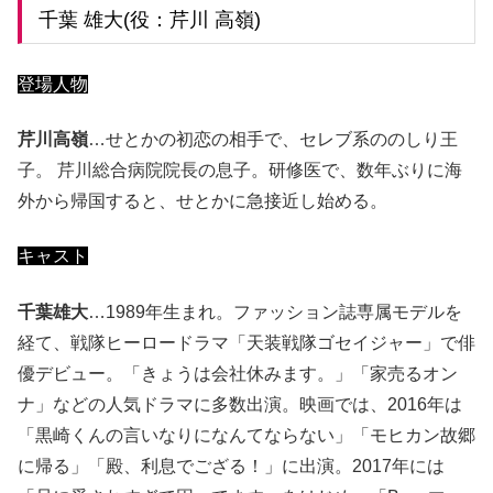
千葉 雄大(役：芹川 高嶺)
登場人物
芹川高嶺
…せとかの初恋の相手で、セレブ系ののしり王
子。 芹川総合病院院長の息子。研修医で、数年ぶりに海
外から帰国すると、せとかに急接近し始める。
キャスト
千葉雄大
…1989年生まれ。ファッション誌専属モデルを
経て、戦隊ヒーロードラマ「天装戦隊ゴセイジャー」で俳
優デビュー。「きょうは会社休みます。」「家売るオン
ナ」などの人気ドラマに多数出演。映画では、2016年は
「黒崎くんの言いなりになんてならない」「モヒカン故郷
に帰る」「殿、利息でござる！」に出演。2017年には