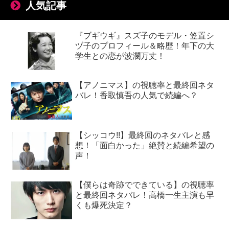
人気記事
『ブギウギ』スズ子のモデル・笠置シ
ヅ子のプロフィール＆略歴！年下の大
学生との恋が波瀾万丈！
【アノニマス】の視聴率と最終回ネタ
バレ！香取慎吾の人気で続編へ？
【シッコウ!!】最終回のネタバレと感
想！「面白かった」絶賛と続編希望の
声！
【僕らは奇跡でできている】の視聴率
と最終回ネタバレ！高橋一生主演も早
くも爆死決定？