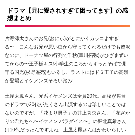
ドラマ【兄に愛されすぎて困ってます】の感
想まとめ
片寄涼太さんのお兄(おにぃ)がとにかくカッコよすぎ
る〜。こんなお兄が悪い虫から守ってくれるだけでも贅沢
なのに、ドーナツ屋の行列で千秋(草川拓弥)がひざまずい
てからの〜王子様キス!小学生のころからずっとそばで見
守る国光(杉野遥亮)もいるし、ラストにはドＳ王子の高嶺
が登場とイケメンズそろい踏み!
土屋太鳳さん、兄系イケメンズは全員20代。高校が舞台
のドラマで20代がたくさん出演するのは珍しいことでは
ないのですが、「花より男子」の井上真央さん、「花ざか
りの君たちへ〜イケメン パラダイス〜」の堀北真希さん
は10代だったんですよね。土屋太鳳さんはかわいらしい