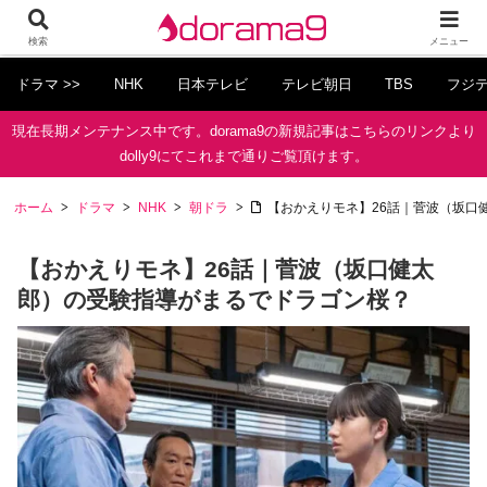
検索
メニュー
ドラマ >>
NHK
日本テレビ
テレビ朝日
TBS
フジ
現在長期メンテナンス中です。dorama9の新規記事はこちらのリンクより
dolly9にてこれまで通りご覧頂けます。
ホーム
ドラマ
NHK
朝ドラ
【おかえりモネ】26話｜菅波（坂口
【おかえりモネ】26話｜菅波（坂口健太
郎）の受験指導がまるでドラゴン桜？