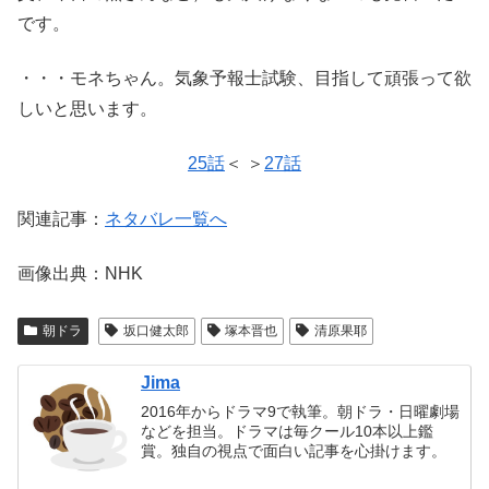
です。
・・・モネちゃん。気象予報士試験、目指して頑張って欲
しいと思います。
25話
＜ ＞
27話
関連記事：
ネタバレ一覧へ
画像出典：NHK
朝ドラ
坂口健太郎
塚本晋也
清原果耶
Jima
2016年からドラマ9で執筆。朝ドラ・日曜劇場
などを担当。ドラマは毎クール10本以上鑑
賞。独自の視点で面白い記事を心掛けます。