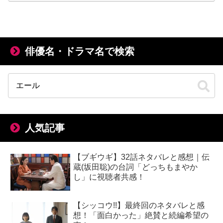
俳優名・ドラマ名で検索
人気記事
【ブギウギ】32話ネタバレと感想｜伝
蔵(坂田聡)の台詞「どっちもまやか
し」に視聴者共感！
【シッコウ!!】最終回のネタバレと感
想！「面白かった」絶賛と続編希望の