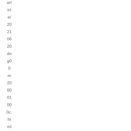
art
icl
e/
20
21
06
20
do
g0
0
m
20
00
01
00
0c.
ht
ml