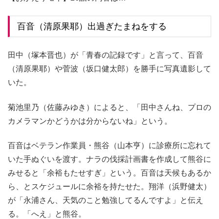
百音（清原果耶）出過ぎたまねをする
田中（塚本晋也）が「青春の記録です」と言って、百音
（清原果耶）や菅波（坂口健太郎）を勝手に写真遺影して
いた。
菊池里乃（佐藤みゆき）によると、「田中さんね、プロの
カメラマンかどうかは分からないね」という。
百音はベテラン作業員・熊谷（山本亨）に診療所に忘れて
いた手ぬぐいを渡す。ナラの伐採計画書を作成して熊谷に
みせると「余裕もたせすぎ」という。百音は天候もあるか
ら、とスケジュールに余裕を持たせた。翔洋（浜野健太）
が「永浦さん、天気のこと勉強してるんですよ」と伝え
る。「へえ」と熊谷。