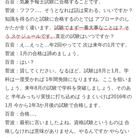
百音：気象予報士試験に合格することです。
菅波：フフフ…。そうとなれば話は変わる。いいですか？
知識を得るのと試験に合格するのとでは アプローチのし
かたが全く違います。
試験でまず一番大事なことは？ そ
う スケジュールです。
直近の試験はいつですか？
百音：え…えっと…年2回やってて 次は来年の1月です。
菅波：1月の合格は諦めましょう。
百音：はい？
菅波：貸してください。なるほど。試験は8月と1月。学
科は一度受かれば 1年間免除になりますね。ここを狙いま
しょう。来年8月の試験で学科を突破しましょう。そのあ
と 半年みっちり実技に打ち込めば うまくいけば2016年の
1月 今から1年3か月後の試験で合格します。
百音：合格…。
菅波：最初に言いましたよね。資格試験というものは 合
格しなければ意味がありません。やるんですか やらない