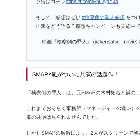
予告はコチラ
https://t.co/mFhiDygYJo
そして、感想はぜひ
#検察側の罪人感想
をつけ
正義をどう語る？感想キャンペーンも実施中
— 映画『検察側の罪人』 (@kensatsu_movie)
SMAP×嵐がついに共演の話題作！
「検察側の罪人」は、元SMAPの木村拓哉と嵐の
これまでおそらく事務所（マネージャーの違い）の
嵐の共演は見られませんでした。
しかしSMAPの解散により、2人がスクリーンで