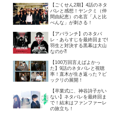
【ごくせん2期】4話のネタ
バレと感想！ヤンクミ（仲
間由紀恵）の名言「人と比
べんな」が刺さる！
【アバランチ】のネタバ
レ・あらすじを最終回まで!
羽生と対決する黒幕は大山
なのか⁈
【100万回言えばよかっ
た】9話のネタバレと視聴
率！直木が生き返った？ビ
ックリの展開！
【卒業式に、神谷詩子がい
ない】ネタバレを最終回ま
で！結末はファンファーレ
の旅立ち！