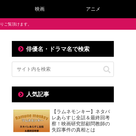
映画
アニメ
で通りご覧頂けます。
俳優名・ドラマ名で検索
人気記事
【ラムネモンキー】ネタバ
レあらすじ全話＆最終回考
察！映画研究部顧問教師の
失踪事件の真相とは