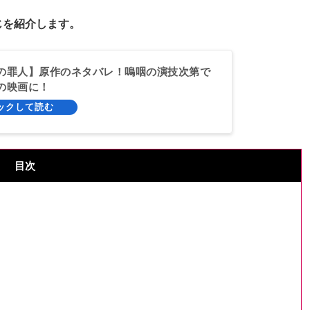
じを紹介します。
の罪人】原作のネタバレ！嗚咽の演技次第で
の映画に！
目次