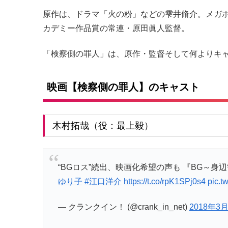
原作は、ドラマ「火の粉」などの雫井脩介。メガ
カデミー作品賞の常連・原田眞人監督。
「検察側の罪人」は、原作・監督そして何よりキ
映画【検察側の罪人】のキャスト
木村拓哉（役：最上毅）
“BGロス”続出、映画化希望の声も 『BG～身
ゆり子
#江口洋介
https://t.co/rpK1SPj0s4
pic.t
— クランクイン！ (@crank_in_net)
2018年3