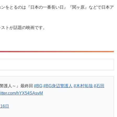
ホンをとるのは『日本の一番長い日』『関ヶ原』などで日本ア
ャストが話題の映画です。
辺警護人～』最終回
#BG
#BG身辺警護人
#木村拓哉
#石田
witter.com/hYX54SAsvM
月16日