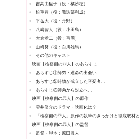
吉高由里子（役：橘沙穂）
松重豊（役：諏訪部利成）
平岳大（役：丹野）
八嶋智人（役：小田島）
大倉孝二（役：弓岡）
山崎努（役：白川雄馬）
その他のキャスト
映画【検察側の罪人】のあらすじ
あらすじ①師弟・運命の出会い
あらすじ②時効が成立した容疑者…
あらすじ③師弟から対立へ…
映画【検察側の罪人】の原作
雫井脩介のドラマ・映画化は？
「検察側の罪人」原作の執筆のきっかけと徹底取材
映画【検察側の罪人】の監督
監督・脚本：原田眞人