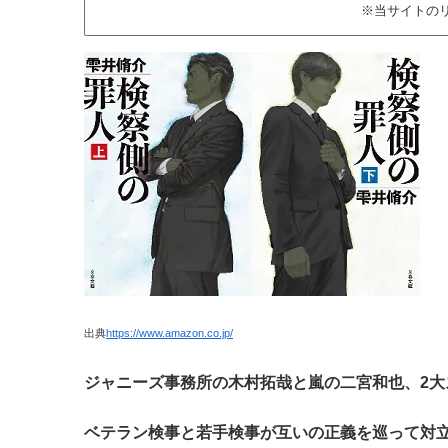
※当サイトの
出典
https://www.amazon.co.jp/
ジャニーズ事務所の木村拓哉と嵐の二宮和也、2大
ベテラン検事と若手検事が互いの正義を巡って対