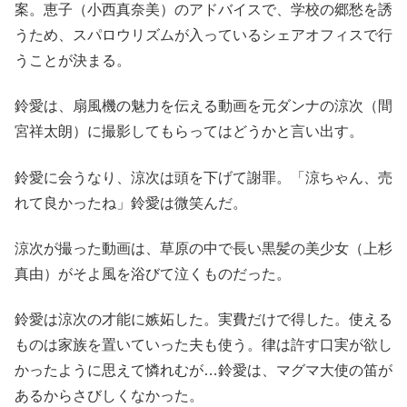
案。恵子（小西真奈美）のアドバイスで、学校の郷愁を誘
うため、スパロウリズムが入っているシェアオフィスで行
うことが決まる。
鈴愛は、扇風機の魅力を伝える動画を元ダンナの涼次（間
宮祥太朗）に撮影してもらってはどうかと言い出す。
鈴愛に会うなり、涼次は頭を下げて謝罪。「涼ちゃん、売
れて良かったね」鈴愛は微笑んだ。
涼次が撮った動画は、草原の中で長い黒髪の美少女（上杉
真由）がそよ風を浴びて泣くものだった。
鈴愛は涼次の才能に嫉妬した。実費だけで得した。使える
ものは家族を置いていった夫も使う。律は許す口実が欲し
かったように思えて憐れむが…鈴愛は、マグマ大使の笛が
あるからさびしくなかった。