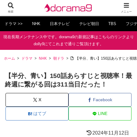
検索
メニュー
ドラマ >>
NHK
日本テレビ
テレビ朝日
TBS
フジ
現在長期メンテナンス中です。dorama9の新規記事はこちらのリンクより
dolly9にてこれまで通りご覧頂けます。
ホーム
ドラマ
NHK
朝ドラ
【半分、青い】150話あらすじと視聴
【半分、青い】150話あらすじと視聴率！最
終週に繋がる回は311当日だった！
X
Facebook
はてブ
LINE
2024年11月12日