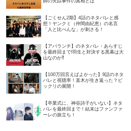
師の失踪事件の真相とは
【ごくせん2期】4話のネタバレと感
想！ヤンクミ（仲間由紀恵）の名言
「人と比べんな」が刺さる！
【アバランチ】のネタバレ・あらすじ
を最終回まで!羽生と対決する黒幕は大
山なのか⁈
【100万回言えばよかった】9話のネタ
バレと視聴率！直木が生き返った？ビ
ックリの展開！
【卒業式に、神谷詩子がいない】ネタ
バレを最終回まで！結末はファンファ
ーレの旅立ち！