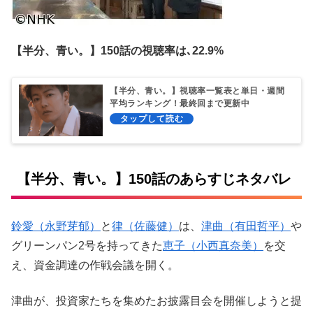
【半分、青い。】150
話の視聴率は､22.9%
【半分、青い。】視聴率一覧表と単日・週間
平均ランキング！最終回まで更新中
【半分、青い。】150話のあらすじネタバレ
鈴愛（永野芽郁）
と
律（佐藤健）
は、
津曲（有田哲平）
や
グリーンパン2号を持ってきた
恵子（小西真奈美）
を交
え、資金調達の作戦会議を開く。
津曲が、投資家たちを集めたお披露目会を開催しようと提