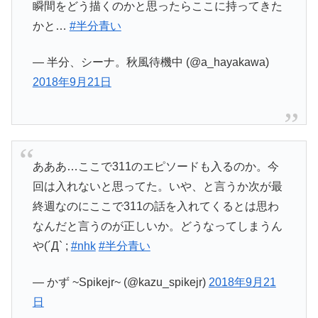
瞬間をどう描くのかと思ったらここに持ってきた
かと…
#半分青い
— 半分、シーナ。秋風待機中 (@a_hayakawa)
2018年9月21日
あああ…ここで311のエピソードも入るのか。今
回は入れないと思ってた。いや、と言うか次が最
終週なのにここで311の話を入れてくるとは思わ
なんだと言うのが正しいか。どうなってしまうん
や(´Д` ;
#nhk
#半分青い
— かず ~Spikejr~ (@kazu_spikejr)
2018年9月21
日