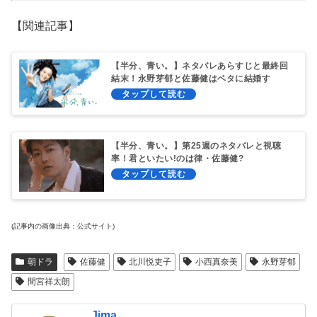
【関連記事】
【半分、青い。】ネタバレあらすじと最終回
結末！永野芽郁と佐藤健はベタに結婚す
る！？
【半分、青い。】第25週のネタバレと視聴
率！君といたい!のは律・佐藤健?
(記事内の画像出典：公式サイト)
朝ドラ
佐藤健
北川悦吏子
小西真奈美
永野芽郁
間宮祥太朗
Jima