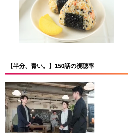
【半分、青い。】150話の視聴率