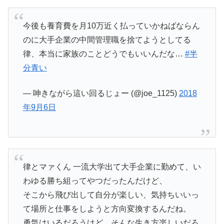
今後も養育費を月10万近く払っていかねばならん
のに大手企業の中間管理職を捨てようとしてる
律、本当に家族のことどうでもいいんだな…
#半
分青い
— 呻きながら這い回るじょー (@joe_1125)
2018
年9月6日
律とマァくん 一流大学出て大手企業に勤めて、い
わゆる勝ち組ってやつだったんだけど、
そこから飛び出して自分が楽しい、気持ちいいっ
て場所と仕事をしようと方向変換するんだね。
勇気はいるだろうけど、そんな生き方楽しいだろ