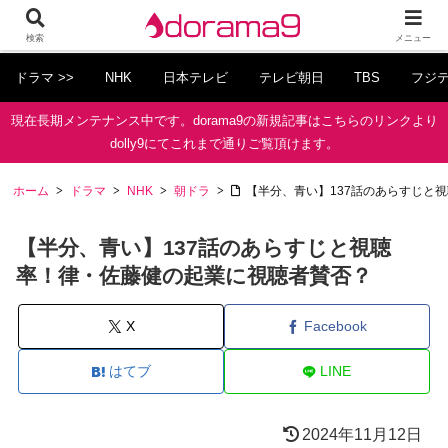
検索
メニュー
ドラマ >>
NHK
日本テレビ
テレビ朝日
TBS
フジ
現在長期メンテナンス中です。dorama9の新規記事はこちらのリンクより
dolly9にてこれまで通りご覧頂けます。
ホーム
ドラマ
NHK
朝ドラ
【半分、青い】137話のあらすじと
【半分、青い】137話のあらすじと視聴
率！律・佐藤健の起業に視聴者賛否？
X
Facebook
はてブ
LINE
2024年11月12日