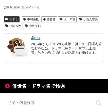
(記事内の画像出典：公式サイト)
朝ドラ
中村倫也
佐藤健
原田知世
小西真奈美
小関裕太
永野芽郁
Jima
2016年からドラマ9で執筆。朝ドラ・日曜劇場
などを担当。ドラマは毎クール10本以上鑑
賞。独自の視点で面白い記事を心掛けます。
俳優名・ドラマ名で検索