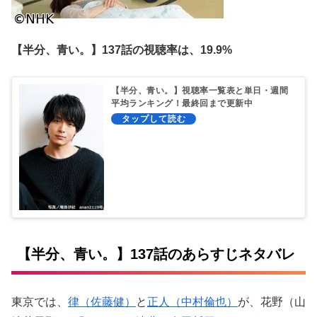
【半分、青い。】137
話の視聴率は、19.9%
【半分、青い。】視聴率一覧表と単日・週間
平均ランキング！最終回まで更新中
【半分、青い。】137話のあらすじネタバレ
東京では、
律（佐藤健）
と
正人（中村倫也）
が、花野（山