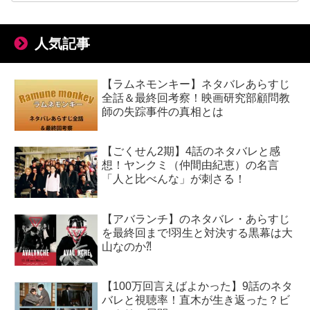
人気記事
【ラムネモンキー】ネタバレあらすじ
全話＆最終回考察！映画研究部顧問教
師の失踪事件の真相とは
【ごくせん2期】4話のネタバレと感
想！ヤンクミ（仲間由紀恵）の名言
「人と比べんな」が刺さる！
【アバランチ】のネタバレ・あらすじ
を最終回まで!羽生と対決する黒幕は大
山なのか⁈
【100万回言えばよかった】9話のネタ
バレと視聴率！直木が生き返った？ビ