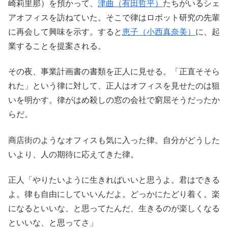
崎莉里那）を預かって、
津曲（有田哲平）
たちがいるシェ
アオフィスを訪ねていた。そこで律はロボット研究の先輩
に再会して興味を示す。すると
恵子（小西真奈美）
に、起
業することを提案される。
その夜、事業計画書の書類を正人に見せる。「正直そそら
れた」という律に対して、正人はオフィスを見せたのは狙
いを明かす。律がはめ殺しの窓の会社で窮屈そうだったか
らだ。
商店街のようなオフィスも気に入った律。自分がどうした
いより、人の期待に応えてきた律。
正人「やりたいように生きればいいと思うよ。君はできる
よ。律も自由にしていいんだよ。どっかにたどり着く。楽
になるといいな、と思ってたんだ、生きるのが楽しくなる
といいな、と思ってさ」