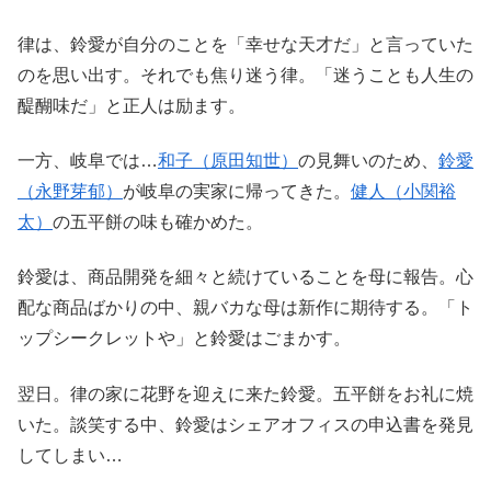
律は、鈴愛が自分のことを「幸せな天才だ」と言っていた
のを思い出す。それでも焦り迷う律。「迷うことも人生の
醍醐味だ」と正人は励ます。
一方、岐阜では…
和子（原田知世）
の見舞いのため、
鈴愛
（永野芽郁）
が岐阜の実家に帰ってきた。
健人（小関裕
太）
の五平餅の味も確かめた。
鈴愛は、商品開発を細々と続けていることを母に報告。心
配な商品ばかりの中、親バカな母は新作に期待する。「ト
ップシークレットや」と鈴愛はごまかす。
翌日。律の家に花野を迎えに来た鈴愛。五平餅をお礼に焼
いた。談笑する中、鈴愛はシェアオフィスの申込書を発見
してしまい…