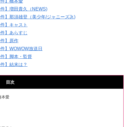
事件】橋本愛
】増田貴久（NEWS)
】那須雄登（美少年/ジャニーズJr.)
事件】キャスト
事件】あらすじ
事件】原作
件】WOWOW放送日
事件】脚本・監督
事件】結末は？
目次
橋本愛