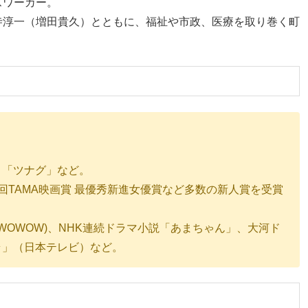
スワーカー。
寺淳一（増田貴久）とともに、福祉や市政、医療を取り巻く町
」「ツナグ」など。
回TAMA映画賞 最優秀新進女優賞など多数の新人賞を受賞
ance」（WOWOW)、NHK連続ドラマ小説「あまちゃん」、大河ド
ラ」（日本テレビ）など。