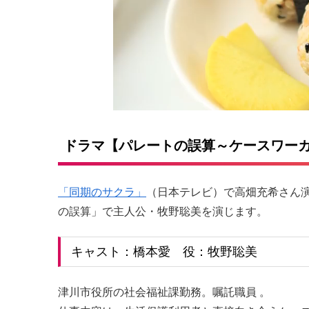
ドラマ【パレートの誤算～ケースワー
「同期のサクラ」
（日本テレビ）で高畑充希さん
の誤算」で主人公・牧野聡美を演じます。
キャスト：橋本愛 役：牧野聡美
津川市役所の社会福祉課勤務。嘱託職員 。