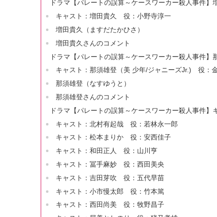
ドラマ【パレートの誤算～ケースワーカー殺人事件】増
キャスト：増田貴久 役：小野寺淳一
増田貴久（ますだたかひさ）
増田貴久さんのコメント
ドラマ【パレートの誤算～ケースワーカー殺人事件】那須
キャスト：那須雄登（美 少年/ジャニーズJr.) 役：
那須雄登（なすゆうと）
那須雄登さんのコメント
ドラマ【パレートの誤算～ケースワーカー殺人事件】
キャスト：北村有起哉 役：若林永一郎
キャスト：松本まりか 役：安西佳子
キャスト：和田正人 役：山川亨
キャスト：冨手麻妙 役：西田美央
キャスト：吉田芽吹 役：五代早苗
キャスト：小市慢太郎 役：竹本篤
キャスト：西田尚美 役：牧野昌子