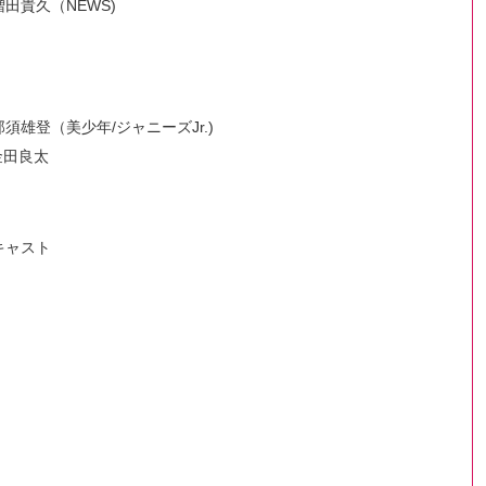
田貴久（NEWS)
雄登（美少年/ジャニーズJr.)
金田良太
キャスト