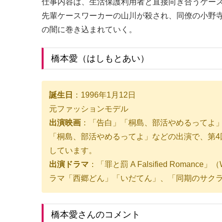
仕事内容は、生活保護利用者と直接向き合うケー
先輩ケースワーカーの山川が殺され、同僚の小野
の闇に巻き込まれていく。
橋本愛（はしもとあい）
誕生日
：1996年1月12日
元ファッションモデル
出演映画
：「告白」「桐島、部活やめるってよ
「桐島、部活やめるってよ」などの出演で、第4
しています。
出演ドラマ
：「罪と罰 A Falsified Rom
ラマ「西郷どん」「いだてん」、「同期のサク
橋本愛さんのコメント