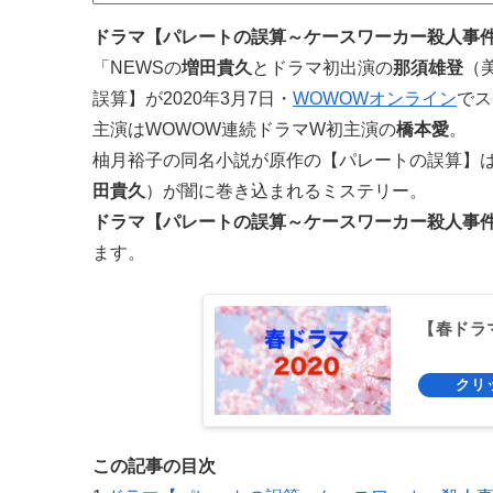
ドラマ【パレートの誤算～ケースワーカー殺人事
「NEWSの
増田貴久
とドラマ初出演の
那須雄登
（
誤算】が2020年3月7日・
WOWOWオンライン
でス
主演はWOWOW連続ドラマW初主演の
橋本愛
。
柚月裕子の同名小説が原作の【パレートの誤算】
田貴久
）が闇に巻き込まれるミステリー。
ドラマ【パレートの誤算～ケースワーカー殺人事
ます。
【春ドラ
この記事の目次