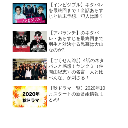
【インビジブル】ネタバレ
を最終回まで！全話あらす
じと結末予想、犯人は誰？
【アバランチ】のネタバ
レ・あらすじを最終回まで!
羽生と対決する黒幕は大山
なのか⁈
【ごくせん2期】4話のネタ
バレと感想！ヤンクミ（仲
間由紀恵）の名言「人と比
べんな」が刺さる！
【秋ドラマ一覧】2020年10
月スタートの新番組情報ま
とめ!