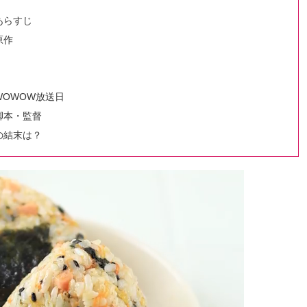
あらすじ
原作
OWOW放送日
脚本・監督
の結末は？