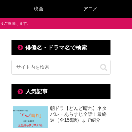
映画
アニメ
で通りご覧頂けます。
俳優名・ドラマ名で検索
人気記事
朝ドラ【どんど晴れ】ネタ
バレ・あらすじ全話！最終
週（全156話）まで紹介