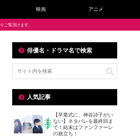
映画
アニメ
で通りご覧頂けます。
俳優名・ドラマ名で検索
人気記事
【卒業式に、神谷詩子がい
ない】ネタバレを最終回ま
で！結末はファンファーレ
の旅立ち！