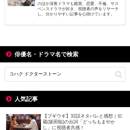
のほか深夜ドラマも鑑賞。恋愛、不倫、サス
ペンスドラマが好き。視聴者の声をリサーチ
し、分かりやすい記事を心掛けています。
俳優名・ドラマ名で検索
人気記事
【ブギウギ】32話ネタバレと感想｜伝
蔵(坂田聡)の台詞「どっちもまやか
し」に視聴者共感！