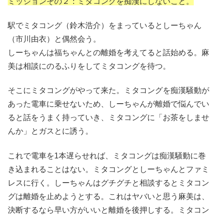
ミッションその２：ミタコングを痴漢にしないこと。
駅でミタコング（鈴木浩介）をまっているとしーちゃん
（市川由衣）と偶然会う。
しーちゃんは福ちゃんとの離婚を考えてると話始める。麻
美は相談にのるふりをしてミタコングを待つ。
そこにミタコングがやって来た。ミタコングを痴漢騒動が
あった電車に乗せないため、しーちゃんが離婚で悩んでい
ると話をうまく持っていき、ミタコングに「お茶をしませ
んか」とガスとに誘う。
これで電車を1本遅らせれば、ミタコングは痴漢騒動に巻
き込まれることはない。ミタコングとしーちゃんとファミ
レスに行く。しーちゃんはグチグチと相談するとミタコン
グは離婚を止めようとする。これはヤバいと思う麻美は、
決断するなら早い方がいいと離婚を後押しする。ミタコン