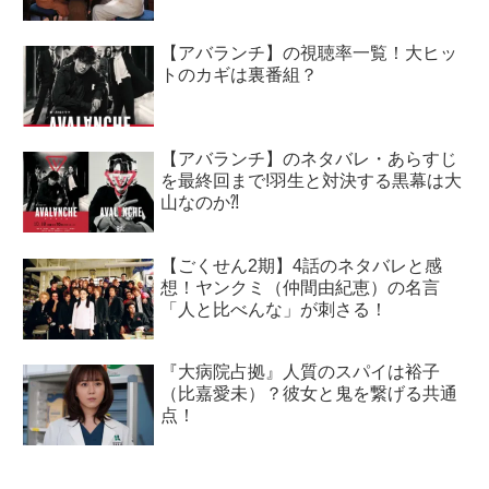
【アバランチ】の視聴率一覧！大ヒッ
トのカギは裏番組？
【アバランチ】のネタバレ・あらすじ
を最終回まで!羽生と対決する黒幕は大
山なのか⁈
【ごくせん2期】4話のネタバレと感
想！ヤンクミ（仲間由紀恵）の名言
「人と比べんな」が刺さる！
『大病院占拠』人質のスパイは裕子
（比嘉愛未）？彼女と鬼を繋げる共通
点！