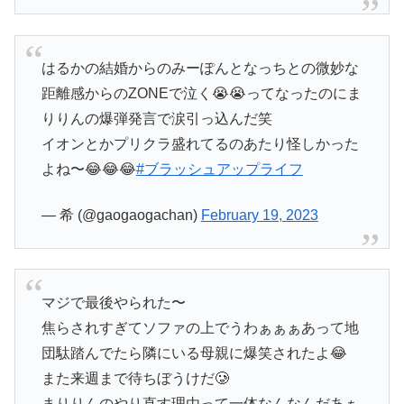
はるかの結婚からのみーぽんとなっちとの微妙な
距離感からのZONEで泣く😭😭ってなったのにま
りりんの爆弾発言で涙引っ込んだ笑
イオンとかプリクラ盛れてるのあたり怪しかった
よね〜😂😂😂
#ブラッシュアップライフ
— 希 (@gaogaogachan)
February 19, 2023
マジで最後やられた〜
焦らされすぎてソファの上でうわぁぁぁあって地
団駄踏んでたら隣にいる母親に爆笑されたよ😂
また来週まで待ちぼうけだ🥲
まりりんのやり直す理由って一体なんなんだあぁ