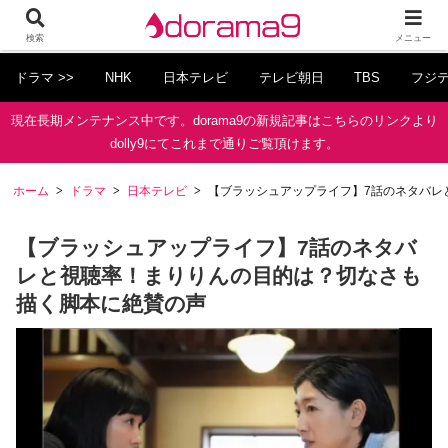
検索
メニュー
ドラマ >>
NHK
日本テレビ
テレビ朝日
TBS
フジ
現在長期メンテナンス中です。dorama9の新規記事はこちらのリンクより
dolly9にてこれまで通りご覧頂けます。
ホーム
ドラマ
日本テレビ
【ブラッシュアップライフ】7話のネタバレ
【ブラッシュアップライフ】7話のネタバ
レと視聴率！まりりんの目的は？切なさも
描く脚本に絶賛の声