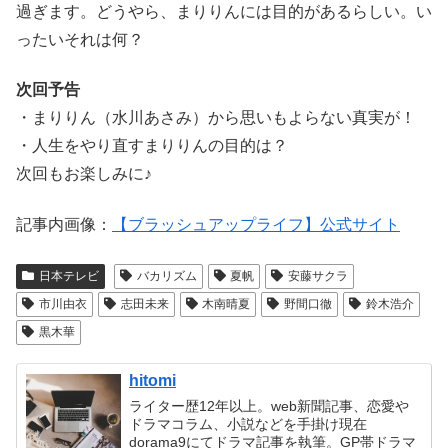
過ぎます。どうやら、まりりんには目的があるらしい。い
ったいそれは何？
次回予告
・まりりん（水川あさみ）から思いもよらない真実が！
・人生をやり直すまりりんの目的は？
次回もお楽しみに♪
記事内画像：
【ブラッシュアップライフ】公式サイト
日本テレビ
バカリズム
夏帆
安藤サクラ
市川由衣
志田未来
木南晴夏
野間口徹
鈴木浩介
黒木華
hitomi
ライター歴12年以上。web新聞記事、恋愛や
ドラマコラム、小説などを手掛け現在
dorama9にてドラマ記事を執筆。GP帯ドラマ