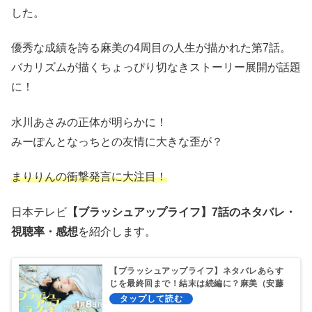
した。
優秀な成績を誇る麻美の4周目の人生が描かれた第7話。
バカリズムが描くちょっぴり切なきストーリー展開が話題
に！
水川あさみの正体が明らかに！
みーぽんとなっちとの友情に大きな歪が？
まりりん
の衝撃発言に大注目！
日本テレビ
【ブラッシュアップライフ】7話のネタバレ・
視聴率・感想
を紹介します。
【ブラッシュアップライフ】ネタバレあらす
じを最終回まで！結末は続編に？麻美（安藤
サクラ）の人生は？