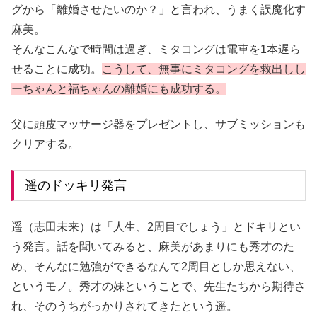
グから「離婚させたいのか？」と言われ、うまく誤魔化す
麻美。
そんなこんなで時間は過ぎ、ミタコングは電車を1本遅ら
せることに成功。
こうして、無事にミタコングを救出しし
ーちゃんと福ちゃんの離婚にも成功する。
父に頭皮マッサージ器をプレゼントし、サブミッションも
クリアする。
遥のドッキリ発言
遥（志田未来）は「人生、2周目でしょう」とドキリとい
う発言。話を聞いてみると、麻美があまりにも秀才のた
め、そんなに勉強ができるなんて2周目としか思えない、
というモノ。秀才の妹ということで、先生たちから期待さ
れ、そのうちがっかりされてきたという遥。