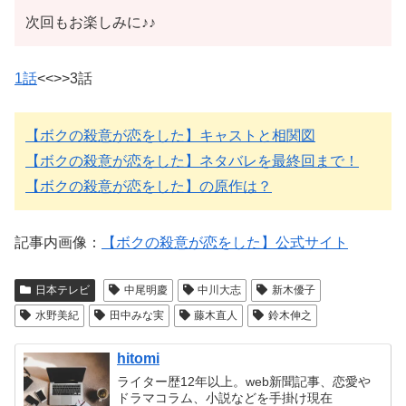
次回もお楽しみに♪♪
1話
<<>>3話
【ボクの殺意が恋をした】キャストと相関図
【ボクの殺意が恋をした】ネタバレを最終回まで！
【ボクの殺意が恋をした】の原作は？
記事内画像：
【ボクの殺意が恋をした】公式サイト
日本テレビ
中尾明慶
中川大志
新木優子
水野美紀
田中みな実
藤木直人
鈴木伸之
hitomi
ライター歴12年以上。web新聞記事、恋愛や
ドラマコラム、小説などを手掛け現在