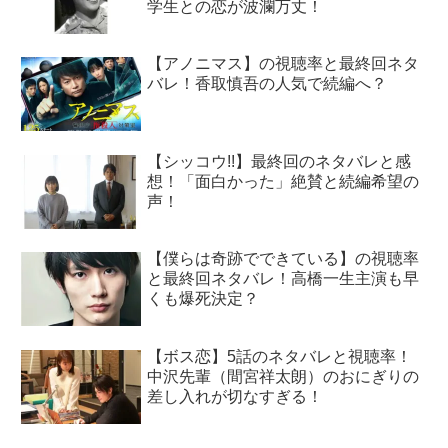
学生との恋が波瀾万丈！
【アノニマス】の視聴率と最終回ネタ
バレ！香取慎吾の人気で続編へ？
【シッコウ!!】最終回のネタバレと感
想！「面白かった」絶賛と続編希望の
声！
【僕らは奇跡でできている】の視聴率
と最終回ネタバレ！高橋一生主演も早
くも爆死決定？
【ボス恋】5話のネタバレと視聴率！
中沢先輩（間宮祥太朗）のおにぎりの
差し入れが切なすぎる！