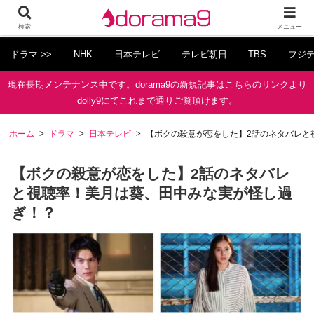
検索
メニュー
ドラマ >>
NHK
日本テレビ
テレビ朝日
TBS
フジ
現在長期メンテナンス中です。dorama9の新規記事はこちらのリンクより
dolly9にてこれまで通りご覧頂けます。
ホーム
ドラマ
日本テレビ
【ボクの殺意が恋をした】2話のネタバレと
【ボクの殺意が恋をした】2話のネタバレ
と視聴率！美月は葵、田中みな実が怪し過
ぎ！？