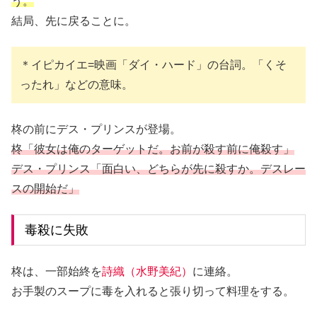
う。
結局、先に戻ることに。
＊イピカイエ=映画「ダイ・ハード」の台詞。「くそ
ったれ」などの意味。
柊の前にデス・プリンスが登場。
柊「彼女は俺のターゲットだ。お前が殺す前に俺殺す」
デス・プリンス「面白い、どちらが先に殺すか。デスレー
スの開始だ」
毒殺に失敗
柊は、一部始終を
詩織（水野美紀）
に連絡。
お手製のスープに毒を入れると張り切って料理をする。