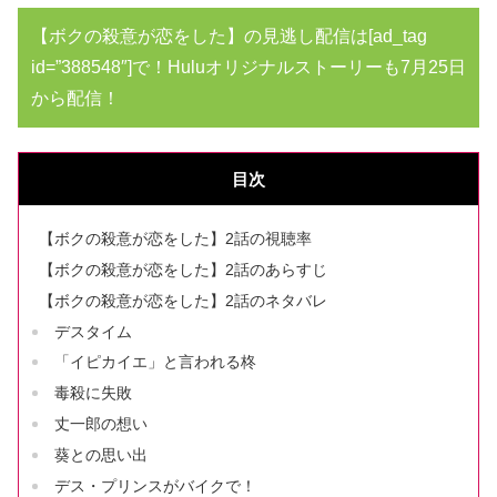
【ボクの殺意が恋をした】の見逃し配信は[ad_tag
id=”388548″]で！Huluオリジナルストーリーも7月25日
から配信！
目次
【ボクの殺意が恋をした】2話の視聴率
【ボクの殺意が恋をした】2話のあらすじ
【ボクの殺意が恋をした】2話のネタバレ
デスタイム
「イピカイエ」と言われる柊
毒殺に失敗
丈一郎の想い
葵との思い出
デス・プリンスがバイクで！