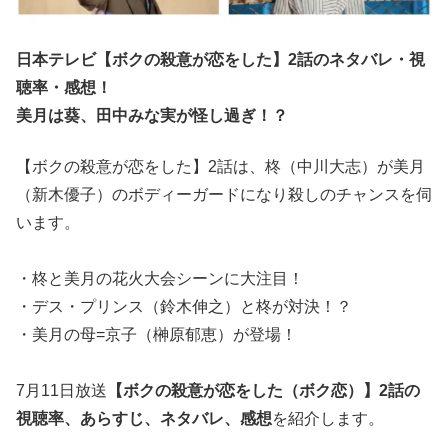
日本テレビ【ボクの殺意が恋をした】2話のネタバレ・視
聴率・感想！
美月は葵、田中みな実が怪し過ぎ！？
【ボクの殺意が恋をした】2話は、柊（中川大志）が美月
（新木優子）のボディーガードになり殺しのチャンスを伺
います。
・柊と美月の花火大会シーンに大注目！
・デス・プリンス（鈴木伸之）と柊が対決！？
・美月の母=京子（榊原郁恵）が登場！
7月11日放送
【ボクの殺意が恋をした
（ボク恋）
】2話の
視聴率、あらすじ、ネタバレ、感想
を紹介します。