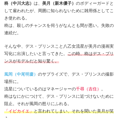
柊（中川大志）
は、
美月（新木優子）
のボディーガードと
して雇われたが、周囲に知られないために雑用係としてこ
き使われる。
柊は、殺しのチャンスを伺うがなんとも間が悪い。失敗の
連続だ。
そんな中、デス・プリンスこと八乙女流星が美月の漫画実
写化に出演したいと言ってきた。
この時、柊はデス・プリ
ンスがモデルだと知り驚く。
風岡（中尾明慶）
のサプライズで、デス・プリンスの撮影
場所に。
流星についているのはマネージャーの
千尋（吉住）
。
柊はなにかにつけて、デス・プリンスに近づけないために
阻止。それが風岡の怒りにふれる。
「イピカイエ」
と言われてしまい、それを聞いた美月が笑