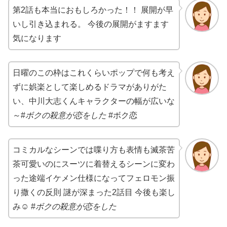
第2話も本当におもしろかった！！ 展開が早
いし引き込まれる。 今後の展開がますます
気になります
日曜のこの枠はこれくらいポップで何も考え
ずに娯楽として楽しめるドラマがありがた
い、中川大志くんキャラクターの幅が広いな
～#
ボクの殺意が恋をした
#ボク恋
コミカルなシーンでは喋り方も表情も滅茶苦
茶可愛いのにスーツに着替えるシーンに変わ
った途端イケメン仕様になってフェロモン振
り撒くの反則 謎が深まった2話目 今後も楽し
み☺️ #
ボクの殺意が恋をした