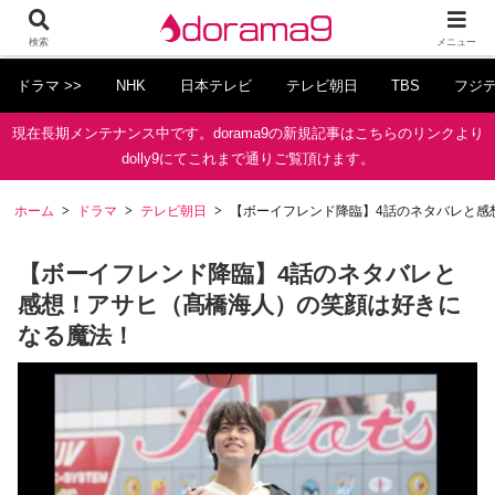
検索
メニュー
ドラマ >>
NHK
日本テレビ
テレビ朝日
TBS
フジ
現在長期メンテナンス中です。dorama9の新規記事はこちらのリンクより
dolly9にてこれまで通りご覧頂けます。
ホーム
ドラマ
テレビ朝日
【ボーイフレンド降臨】4話のネタバレと感
【ボーイフレンド降臨】4話のネタバレと
感想！アサヒ（髙橋海人）の笑顔は好きに
なる魔法！