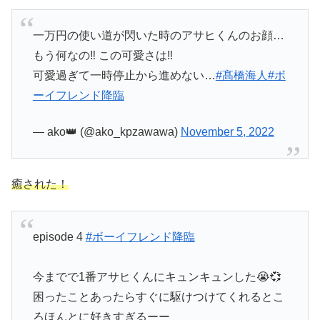
一万円の使い道が閃いた時のアサヒくんのお顔…
もう何なの‼︎ この可愛さは‼︎
可愛過ぎて一時停止から進めない…
#髙橋海人
#ボ
ーイフレンド降臨
— ako👑 (@ako_kpzawawa)
November 5, 2022
癒された！
episode 4
#ボーイフレンド降臨
今までで1番アサヒくんにキュンキュンした😭💞
困ったことあったらすぐに駆けつけてくれるとこ
ろほんとに好きすぎるーー