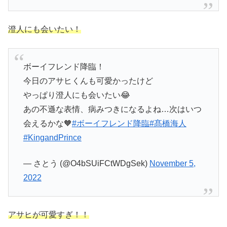
澄人にも会いたい！
ボーイフレンド降臨！
今日のアサヒくんも可愛かったけど
やっぱり澄人にも会いたい😂
あの不遜な表情、病みつきになるよね…次はいつ
会えるかな🧡
#ボーイフレンド降臨
#髙橋海人
#KingandPrince
— さとう (@O4bSUiFCtWDgSek)
November 5,
2022
アサヒが可愛すぎ！！