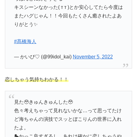
キスシーンなかった( т т )とか安心してたら今度は
またハグじゃん！！今回もたくさん癒されたよあ
りがとう✨
#髙橋海人
— かいぴ♡ (@99idol_kai)
November 5, 2022
恋しちゃう気持ちわかる！！
見た🥹きゅんきゅんした🥹
色々考えちゃって見れないかな…って思ってたけ
ど海ちゃんの演技でスッとぼこりんの世界に入れ
たよ。
🛼かっこ良すぎるし、あれは確かに恋しちゃうや