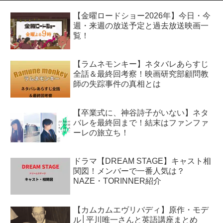
【金曜ロードショー2026年】今日・今
週・来週の放送予定と過去放送映画一
覧！
【ラムネモンキー】ネタバレあらすじ
全話＆最終回考察！映画研究部顧問教
師の失踪事件の真相とは
【卒業式に、神谷詩子がいない】ネタ
バレを最終回まで！結末はファンファ
ーレの旅立ち！
ドラマ【DREAM STAGE】キャスト相
関図！メンバーで一番人気は？
NAZE・TORINNER紹介
【カムカムエヴリバディ】原作・モデ
ル│平川唯一さんと英語講座まとめ