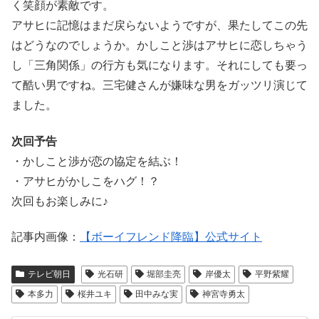
く笑顔が素敵です。
アサヒに記憶はまだ戻らないようですが、果たしてこの先
はどうなのでしょうか。かしこと渉はアサヒに恋しちゃう
し「三角関係」の行方も気になります。それにしても要っ
て酷い男ですね。三宅健さんが嫌味な男をガッツリ演じて
ました。
次回予告
・かしこと渉が恋の協定を結ぶ！
・アサヒがかしこをハグ！？
次回もお楽しみに♪
記事内画像：
【ボーイフレンド降臨】公式サイト
テレビ朝日
光石研
堀部圭亮
岸優太
平野紫耀
本多力
桜井ユキ
田中みな実
神宮寺勇太