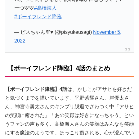
ーつ💛💛
#髙橋海人
#ボーイフレンド降臨
— ピスちゃん💜♥️ (@pisyukeusagi)
November 5,
2022
【ボーイフレンド降臨】4話のまとめ
【ボーイフレンド降臨】4話
は、かしこがアサヒを好きだ
と気づくまでを描いています。平野紫耀さん、岸優太さ
ん、神宮寺勇太さんのキンプリ脱退でざわつく中「アサヒ
の笑顔に癒された」「あの笑顔は好きになっちゃう」とい
うファンの声も多く、髙橋海人さんの笑顔はみんなを笑顔
にする魔法のようです。ほっこり癒される、心が澄んでい