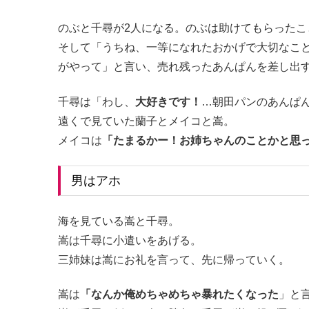
のぶと千尋が2人になる。のぶは助けてもらった
そして「うちね、一等になれたおかげで大切なこ
がやって」と言い、売れ残ったあんぱんを差し出
千尋は「わし、
大好きです！
…朝田パンのあんぱ
遠くで見ていた蘭子とメイコと嵩。
メイコは
「たまるかー！お姉ちゃんのことかと思
男はアホ
海を見ている嵩と千尋。
嵩は千尋に小遣いをあげる。
三姉妹は嵩にお礼を言って、先に帰っていく。
嵩は
「なんか俺めちゃめちゃ暴れたくなった
」と