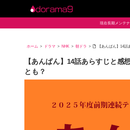
現在長期メンテナン
ホーム
ドラマ
NHK
朝ドラ
【あんぱん】14
【あんぱん】14話あらすじと感
とも？