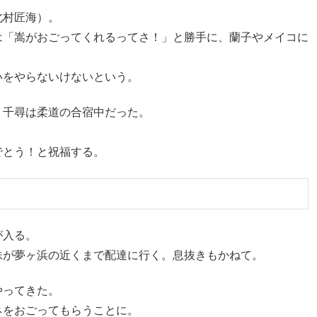
北村匠海）。
は「嵩がおごってくれるってさ！」と勝手に、蘭子やメイコに
いをやらないけないという。
、千尋は柔道の合宿中だった。
でとう！と祝福する。
が入る。
妹が夢ヶ浜の近くまで配達に行く。息抜きもかねて。
やってきた。
ネをおごってもらうことに。