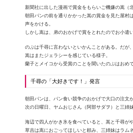
新聞社に出した漫画で賞金をもらいご機嫌の嵩（
朝田パンの前を通りかかった嵩の賞金を見た屋村
声をかける。
しかし嵩は、弟のおかげで賞をとれたのでお小遣
のぶは千尋に言わないといかんことがある。だが
嵩はまたジェラシーを感じている様子。
蘭子とメイコから受賞のことを聞いたのぶはおめ
千尋の「大好きです！」発言
朝田パンは、パン食い競争のおかげで大口の注文
次の日曜日、ヤムおじさん（阿部サダヲ）と三姉
海辺で四人がかき氷を食べていると、嵩と千尋が
草吉は嵩におごってほしいと頼み、三姉妹はラム