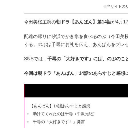
※当サイトの
今田美桜主演の
朝ドラ【あんぱん】第14話
が4月1
配達の帰りに砂浜でかき氷を食べるのぶ（今田美
くる。のぶは千尋にお礼を伝え、あんぱんをプレ
SNSでは、
千尋の「大好きです」には、のぶのこ
今回は朝ドラ「あんぱん」14話のあらすじと感想
【あんぱん】14話あらすじと感想
助けてくれたのは千尋（中沢元紀）
千尋の「大好きです！」発言