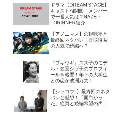
ドラマ【DREAM STAGE】
キャスト相関図！メンバー
で一番人気は？NAZE・
TORINNER紹介
【アノニマス】の視聴率と
最終回ネタバレ！香取慎吾
の人気で続編へ？
『ブギウギ』スズ子のモデ
ル・笠置シヅ子のプロフィ
ール＆略歴！年下の大学生
との恋が波瀾万丈！
【シッコウ!!】最終回のネタ
バレと感想！「面白かっ
た」絶賛と続編希望の声！