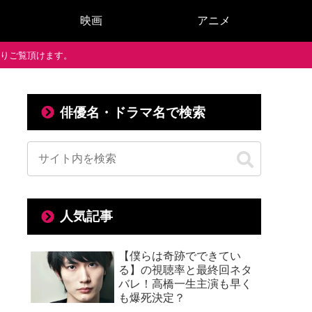
映画
アニメ
で通りご覧頂けます。
俳優名・ドラマ名で検索
人気記事
【僕らは奇跡でできてい
る】の視聴率と最終回ネタ
バレ！高橋一生主演も早く
も爆死決定？