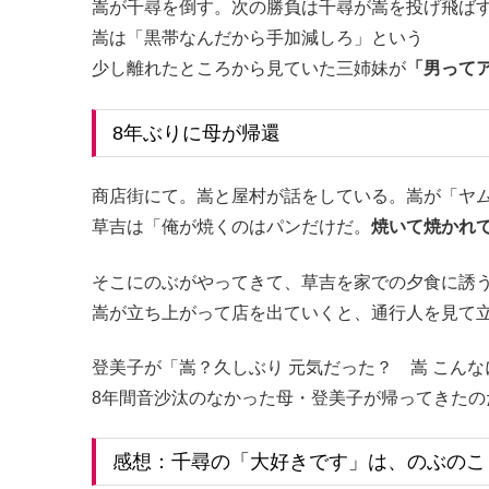
嵩が千尋を倒す。次の勝負は千尋が嵩を投げ飛ば
嵩は「黒帯なんだから手加減しろ」という
少し離れたところから見ていた三姉妹が
「男って
8年ぶりに母が帰還
商店街にて。嵩と屋村が話をしている。嵩が「ヤ
草吉は「俺が焼くのはパンだけだ。
焼いて焼かれ
そこにのぶがやってきて、草吉を家での夕食に誘
嵩が立ち上がって店を出ていくと、通行人を見て
登美子が「嵩？久しぶり 元気だった？ 嵩 こん
8年間音沙汰のなかった母・登美子が帰ってきたの
感想：千尋の「大好きです」は、のぶのこ