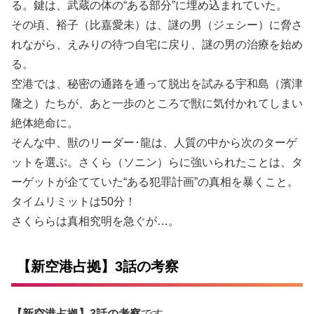
る。鍵は、武蔵の体の“ある部分”に埋め込まれていた。
その頃、裕子（比嘉愛未）は、謎の男（ジェシー）に脅さ
れながら、えみりの待つ自宅に戻り、謎の男の治療を始め
る。
空港では、秘密の通路を通って脱出を試みる宇和島（濱津
隆之）たちが、あと一歩のところで獣に気付かれてしまい
絶体絶命に。
そんな中、獣のリーダー･龍は、人質の中から次のターゲ
ットを選ぶ。さくら（ソニン）らに強いられたことは、タ
ーゲットが企てていた“ある犯罪計画”の真相を暴くこと。
タイムリミットは50分！
さくららは真相究明を急ぐが…。
【新空港占拠】3話の考察
【新空港占拠】3話の考察
です。