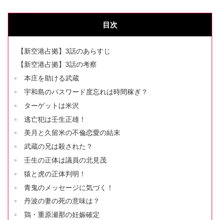
目次
【新空港占拠】3話のあらすじ
【新空港占拠】3話の考察
本庄を助ける武蔵
宇和島のパスワード度忘れは時間稼ぎ？
ターゲットは米沢
逃亡犯は壬生正雄！
美月と久留米の不倫恋愛の結末
武蔵の兄は殺された？
壬生の正体は議員の北見茂
猿と虎の正体判明！
青鬼のメッセージに気づく！
丹波の妻の死の意味は？
鶏・重原瀬那の妊娠確定