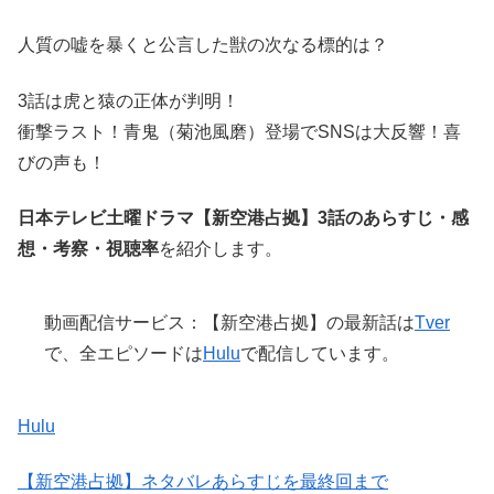
人質の嘘を暴くと公言した獣の次なる標的は？
3話は虎と猿の正体が判明！
衝撃ラスト！青鬼（菊池風磨）登場でSNSは大反響！喜
びの声も！
日本テレビ土曜ドラマ【新空港占拠】3話のあらすじ・感
想・考察・視聴率
を紹介します。
動画配信サービス：【新空港占拠】の最新話は
Tver
で、全エピソードは
Hulu
で配信しています。
Hulu
【新空港占拠】ネタバレあらすじを最終回まで