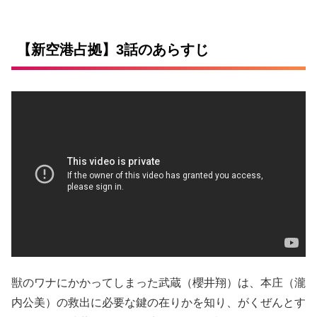
【新空港占拠】3話のあらすじ
獣のワナにかかってしまった武蔵（櫻井翔）は、本庄（瀧
内公美）の救出に必要な鍵の在りかを知り、がくぜんとす