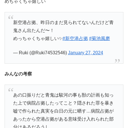
めちゃくちゃ嬉しい
新空港占拠、昨日のまだ見られてないんだけど青
鬼さん出たんだ〜！
めっちゃくちゃ嬉しい✨
#新空港占拠
#菊池風磨
— Ruki (@Ruki74532546)
January 27, 2024
みんなの考察
あの口振りだと青鬼は駿河の事も獣の計画も知っ
た上で病院占拠したってこと？隠された罪を暴き
嘘で作られた真実を白日の元に晒す…病院占拠が
あったから空港占拠がある意味受け入れられた部
分はあるだろうし。