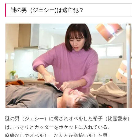
謎の男（ジェシー)は逃亡犯？
謎の男（ジェシー）に脅されオペをした裕子（比嘉愛未）
はこっそりとカッターをポケットに入れている。
麻酔なしでオペをし、なんとか命拾いをした男。