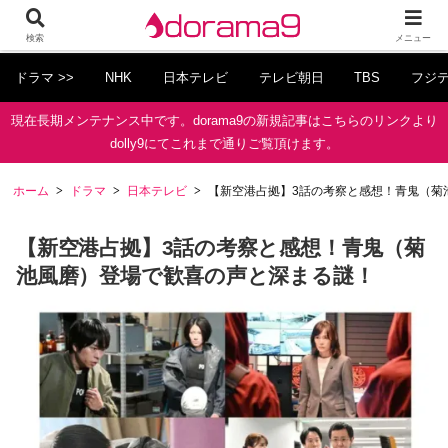
検索
メニュー
ドラマ >>
NHK
日本テレビ
テレビ朝日
TBS
フジ
現在長期メンテナンス中です。dorama9の新規記事はこちらのリンクより
dolly9にてこれまで通りご覧頂けます。
ホーム
ドラマ
日本テレビ
【新空港占拠】3話の考察と感想！青鬼（菊
【新空港占拠】3話の考察と感想！青鬼（菊
池風磨）登場で歓喜の声と深まる謎！