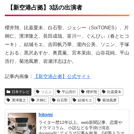
【新空港占拠】3話の出演者
櫻井翔、比嘉愛未、白石聖、ジェシー（SixTONES）、片
桐仁、濱津隆之、長田成哉、富川一、ぐんぴぃ（春とヒコ
ーキ）、結城モエ、吉田帆乃華、瀧内公美、ソニン、手塚
とおる、黒沢あすか、奥貫薫、宮本茉由、山谷花純、平山
浩行、菊池風磨、岩瀬洋志ほか。
記事内画像：
【新空港占拠】公式サイト
日本テレビ
ソニン
平山浩行
櫻井翔
比嘉愛未
濱津隆之
片桐仁
白石聖
結城モエ
菊池風磨
hitomi
ライター歴12年以上。web新聞記事、恋愛や
ドラマコラム、小説などを手掛け現在
dorama9にてドラマ記事を執筆。GP帯ドラマ