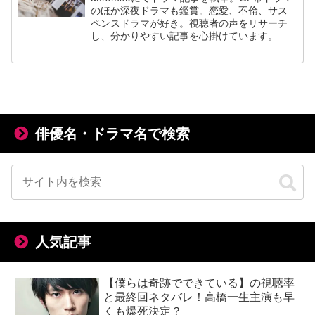
のほか深夜ドラマも鑑賞。恋愛、不倫、サス
ペンスドラマが好き。視聴者の声をリサーチ
し、分かりやすい記事を心掛けています。
俳優名・ドラマ名で検索
人気記事
【僕らは奇跡でできている】の視聴率
と最終回ネタバレ！高橋一生主演も早
くも爆死決定？