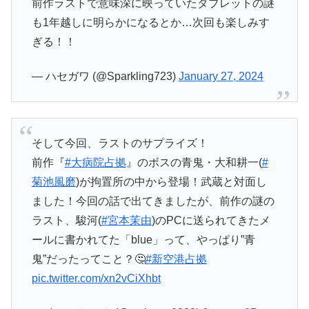
前作ラストで意味深に映っていたタブレットの謎
も1年越しに明らかになるとか…次回も楽しみす
ぎる！！
— ハセガワ (@Sparkling723)
January 27, 2024
そして今回、ラストのサプライズ！
前作『
#大病院占拠
』のボスの青鬼・大和耕一(
#
菊池風磨
)が拘置所の中から登場！武蔵と対面し
ました！今回の話で出てきましたが、前作の謎の
ラスト、駿河(
#宮本茉由
)のPCに送られてきたメ
ールに書かれてた「blue」って、やっぱり”青
鬼”だったってこと？🤔
#新空港占拠
pic.twitter.com/xn2vCiXhbt