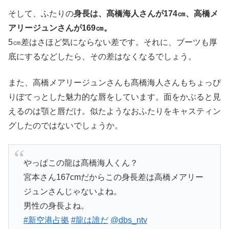
そして、ふたりの
身長は、髙橋海人さんが174㎝、高橋メ
アリージュンさんが169㎝。
5㎝差はさほど気にならない差です。それに、ブーツも厚
底にするなどしたら、その差はなくなるでしょう。
また、高橋メアリージュンさんも髙橋海人さんもちょっぴ
りぽてっとした魅力的な唇をしています。面をかぶると見
えるのは顎と唇だけ。似たようなおふたりをキャスティン
グしたのではないでしょうか。
やっぱこの龍は髙橋海人くん？
宮本さん167cmだからこの身長差は高橋メアリー
ジュンさんじゃないよね。
男性の身長よね。
#新空港占拠
#龍は誰だ
@dbs_ntv