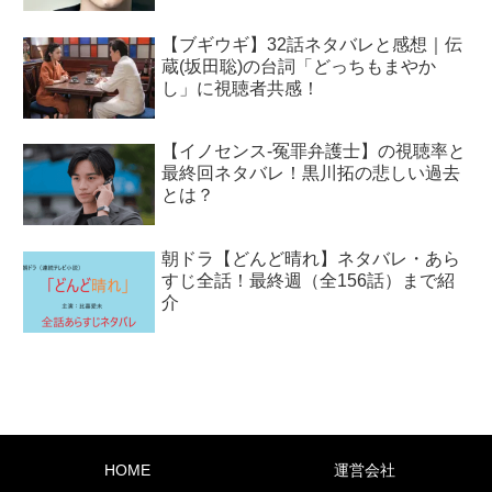
【ブギウギ】32話ネタバレと感想｜伝
蔵(坂田聡)の台詞「どっちもまやか
し」に視聴者共感！
【イノセンス-冤罪弁護士】の視聴率と
最終回ネタバレ！黒川拓の悲しい過去
とは？
朝ドラ【どんど晴れ】ネタバレ・あら
すじ全話！最終週（全156話）まで紹
介
HOME
運営会社