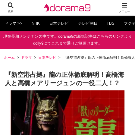
検索
メニュー
ドラマ >>
NHK
日本テレビ
テレビ朝日
TBS
フジ
現在長期メンテナンス中です。dorama9の新規記事はこちらのリンクより
dolly9にてこれまで通りご覧頂けます。
ホーム
ドラマ
日本テレビ
『新空港占拠』龍の正体徹底解明！髙橋海人
『新空港占拠』龍の正体徹底解明！髙橋海
人と高橋メアリージュンの一役二人！？