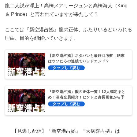
龍二人説が浮上！高橋メアリージュンと
髙橋海人（King
＆ Prince）と言われていますが果たして？
ここでは『新空港占拠』龍の正体、ふたりいるといわれる
理由、目的を紐解いていきます。
【新空港占拠】ネタバレと最終回考察！結末
はウソだろの連続でバッドエンド？
『新空港占拠』獣の正体一覧！12人確定まと
め！演者全員紹介！ヒントと身長画像から予
想考察
【見逃し配信】『新空港占拠』『大病院占拠』は