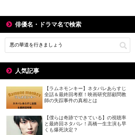
俳優名・ドラマ名で検索
人気記事
【ラムネモンキー】ネタバレあらすじ
全話＆最終回考察！映画研究部顧問教
師の失踪事件の真相とは
【僕らは奇跡でできている】の視聴率
と最終回ネタバレ！高橋一生主演も早
くも爆死決定？