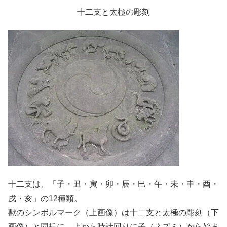
十二支と太極の彫刻
十二支は、「子・丑・寅・卯・辰・巳・午・未・申・酉・
戌・亥」の12種類。
獣のシンボルマーク（上画像）は十二支と太極の彫刻（下
画像）と同様に、上から時計回りに子（ネズミ）から始ま