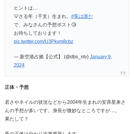
ヒントは…
💡さる年（干支）生まれ。
#兎は誰だ
で、みなさんの予想ポスト🧐
お待ちしております！
pic.twitter.com/U3Pkvm8cbz
— 新空港占拠【公式】 (@dbs_ntv)
January 9,
2024
正体・予想
若さやネイルの状況などから2004年生まれの安斉星来さ
んの予想が多いです。身長が微妙なところですが…。
果たして？
兎の正体は分かり次第更新します。