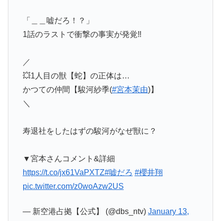
「＿＿嘘だろ！？」
1話のラストで衝撃の事実が発覚‼️
／
💥1人目の獣【蛇】の正体は…
かつての仲間【駿河紗季(
#宮本茉由
)】
＼
寿退社をしたはずの駿河がなぜ獣に？
▼宮本さんコメント&詳細
https://t.co/jx61VaPXTZ
#嘘だろ
#櫻井翔
pic.twitter.com/z0woAzw2US
— 新空港占拠【公式】 (@dbs_ntv)
January 13,