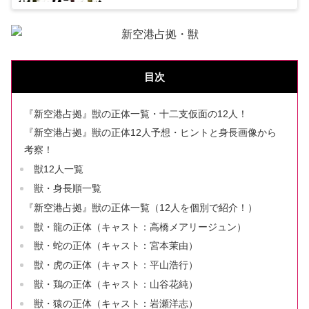
目次
『新空港占拠』獣の正体一覧・十二支仮面の12人！
『新空港占拠』獣の正体12人予想・ヒントと身長画像から
考察！
獣12人一覧
獣・身長順一覧
『新空港占拠』獣の正体一覧（12人を個別で紹介！）
獣・龍の正体（キャスト：高橋メアリージュン）
獣・蛇の正体（キャスト：宮本茉由）
獣・虎の正体（キャスト：平山浩行）
獣・鶏の正体（キャスト：山谷花純）
獣・猿の正体（キャスト：岩瀬洋志）