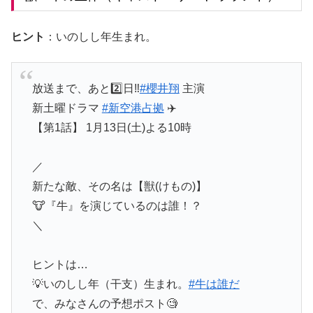
ヒント
：いのしし年生まれ。
放送まで、あと2️⃣日‼️
#櫻井翔
主演
新土曜ドラマ
#新空港占拠
✈️
【第1話】 1月13日(土)よる10時
／
新たな敵、その名は【獣(けもの)】
🐮『牛』を演じているのは誰！？
＼
ヒントは…
💡いのしし年（干支）生まれ。
#牛は誰だ
で、みなさんの予想ポスト🧐