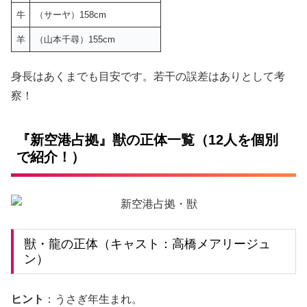
牛
（サーヤ）158cm
羊
（山本千尋）155cm
身長はあくまでも目安です。若干の誤差はありとして考
察！
『新空港占拠』獣の正体一覧（12人を個別
で紹介！）
獣・龍の正体（キャスト：高橋メアリージュ
ン）
ヒント
：うさぎ年生まれ。