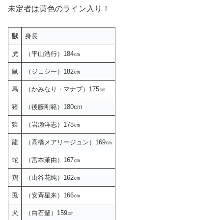
未定者は黄色のライン入り！
獣
身長
虎
（平山浩行）184㎝
鼠
（ジェシー）182㎝
馬
（かみなり・マナブ）175㎝
猪
（後藤剛範）180cm
猿
（岩瀬洋志）178㎝
龍
（高橋メアリージュン）169㎝
蛇
（宮本茉由）167㎝
鶏
（山谷花純）162㎝
兎
（安斉星来）166㎝
犬
（
白石聖）159㎝