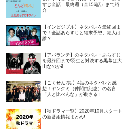
すじ全話！最終週（全156話）まで紹
介
【インビジブル】ネタバレを最終回ま
で！全話あらすじと結末予想、犯人は
誰？
【アバランチ】のネタバレ・あらすじ
を最終回まで!羽生と対決する黒幕は大
山なのか⁈
【ごくせん2期】4話のネタバレと感
想！ヤンクミ（仲間由紀恵）の名言
「人と比べんな」が刺さる！
【秋ドラマ一覧】2020年10月スタート
の新番組情報まとめ!