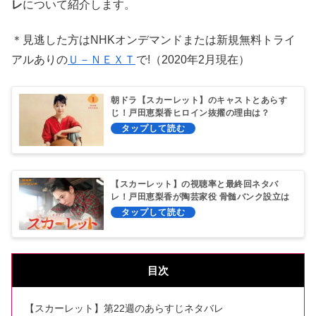
レ
について紹介します。
＊見逃した方はNHKオンデマンドまたは新規無料トライ
アルありの
Ｕ－ＮＥＸＴ
で!（2020年2月現在）
朝ドラ【スカーレット】のキャストとあらす
じ！戸田恵梨香ヒロイン抜擢の理由は？
【スカーレット】の視聴率と最終回ネタバ
レ！戸田恵梨香が陶芸家役 骨髄バンク設立は
演じる？
目次
【スカーレット】第22週のあらすじネタバレ