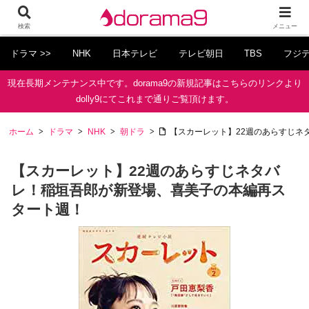
検索
メニュー
ドラマ >>
NHK
日本テレビ
テレビ朝日
TBS
フジ
現在長期メンテナンス中です。dorama9の新規記事はこちらのリンクより
dolly9にてこれまで通りご覧頂けます。
ホーム
ドラマ
NHK
朝ドラ
【スカーレット】22週のあらすじネ
【スカーレット】22週のあらすじネタバ
レ！稲垣吾郎が新登場、喜美子の本編再ス
タート週！