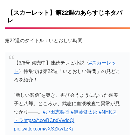
【スカーレット】第22週のあらすじネタバ
レ
第22週のタイトル：いとおしい時間
【3/6号 発売中】連続テレビ小説〈
#スカーレッ
ト
〉特集では第22週「いとおしい時間」の見どこ
ろを紹介！
“新しい関係”を築き、再び会うようになった喜美
子と八郎。ところが、武志に血液検査で異常が見
つかり――。
#戸田恵梨香
#伊藤健太郎
#NHKス
テラ
https://t.co/BCpdVvdoQl
pic.twitter.com/vXSZkw1zKj