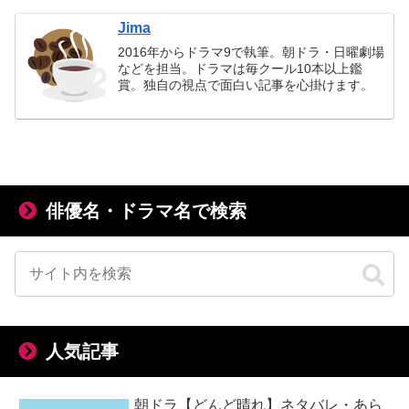
Jima
2016年からドラマ9で執筆。朝ドラ・日曜劇場
などを担当。ドラマは毎クール10本以上鑑
賞。独自の視点で面白い記事を心掛けます。
俳優名・ドラマ名で検索
人気記事
朝ドラ【どんど晴れ】ネタバレ・あら