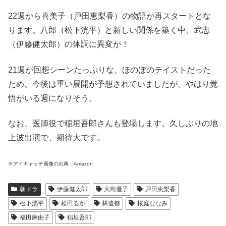
22週から喜美子（戸田恵梨香）の物語が再スタートとな
ります。八郎（松下洸平）と新しい関係を築く中、武志
（伊藤健太郎）の体調に異変が！
21週が回想シーンたっぷりな、ほのぼのテイストだった
ため、今後は重い展開が予想されていましたが、やはり覚
悟がいる週になりそう。
なお、医師役で稲垣吾郎さんも登場します。久しぶりの地
上波出演で、期待大です。
※アイキャッチ画像の出典：Amazon
朝ドラ
伊藤健太郎
大島優子
戸田恵梨香
松下洸平
松田るか
林遣都
桜庭ななみ
福田麻由子
稲垣吾郎