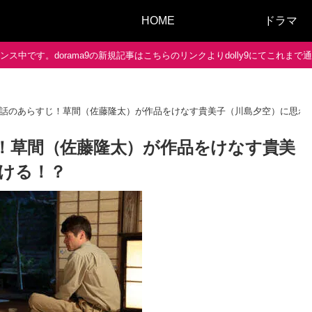
HOME
ドラマ
ス中です。dorama9の新規記事はこちらのリンクよりdolly9にてこれま
4話のあらすじ！草間（佐藤隆太）が作品をけなす貴美子（川島夕空）に思わ
！草間（佐藤隆太）が作品をけなす貴美
ける！？