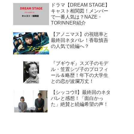
ドラマ【DREAM STAGE】
キャスト相関図！メンバー
で一番人気は？NAZE・
TORINNER紹介
【アノニマス】の視聴率と
最終回ネタバレ！香取慎吾
の人気で続編へ？
『ブギウギ』スズ子のモデ
ル・笠置シヅ子のプロフィ
ール＆略歴！年下の大学生
との恋が波瀾万丈！
【シッコウ!!】最終回のネタ
バレと感想！「面白かっ
た」絶賛と続編希望の声！