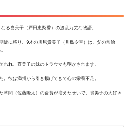
となる喜美子（戸田恵梨香）の波乱万丈な物語。
期編に移り、9才の川原貴美子（川島夕空）は、父の常治
住。
を笑われ、喜美子の妹のトラウマも明かされます。
きた。彼は満州から引き揚げてきて心の栄養不足。
きた草間（佐藤隆太）の食費が増えたせいで、貴美子の大好き