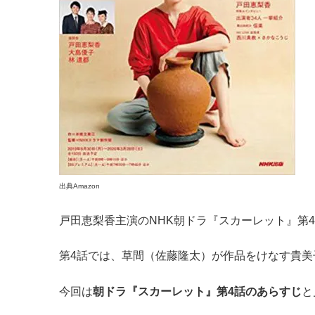
出典Amazon
戸田恵梨香主演のNHK朝ドラ『スカーレット』第4話
第4話では、草間（佐藤隆太）が作品をけなす貴
今回は
朝ドラ『スカーレット』第4話のあらすじ
と