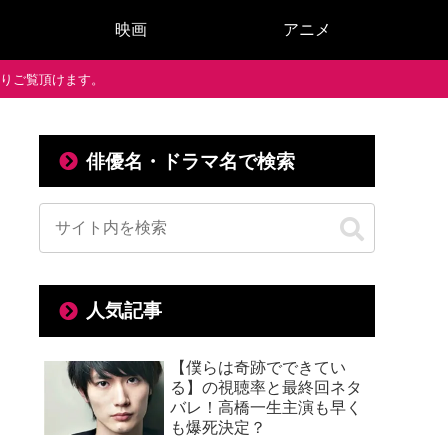
映画
アニメ
で通りご覧頂けます。
俳優名・ドラマ名で検索
ぬ言葉をかける！？
人気記事
【僕らは奇跡でできてい
る】の視聴率と最終回ネタ
バレ！高橋一生主演も早く
も爆死決定？