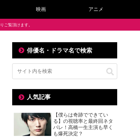
映画
アニメ
で通りご覧頂けます。
俳優名・ドラマ名で検索
人気記事
【僕らは奇跡でできてい
る】の視聴率と最終回ネタ
バレ！高橋一生主演も早く
も爆死決定？