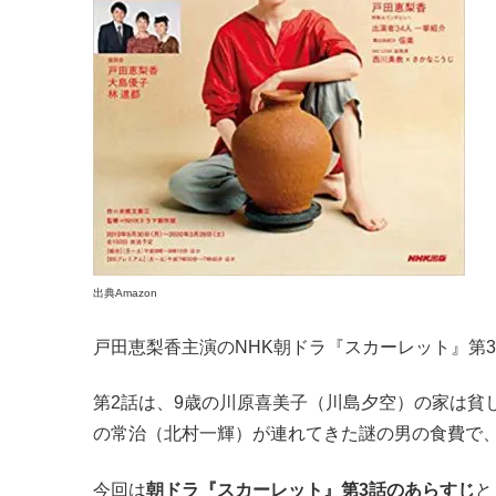
出典Amazon
戸田恵梨香主演のNHK朝ドラ『スカーレット』第3話
第2話は、9歳の川原喜美子（川島夕空）の家は貧
の常治（北村一輝）が連れてきた謎の男の食費で
今回は
朝ドラ『スカーレット』第3話のあらすじ
と