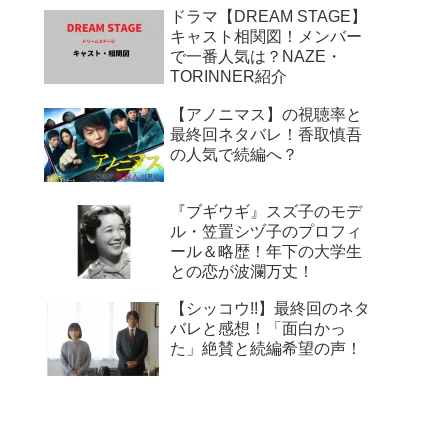
ドラマ【DREAM STAGE】
キャスト相関図！メンバー
で一番人気は？NAZE・
TORINNER紹介
【アノニマス】の視聴率と
最終回ネタバレ！香取慎吾
の人気で続編へ？
『ブギウギ』スズ子のモデ
ル・笠置シヅ子のプロフィ
ール＆略歴！年下の大学生
との恋が波瀾万丈！
【シッコウ!!】最終回のネタ
バレと感想！「面白かっ
た」絶賛と続編希望の声！