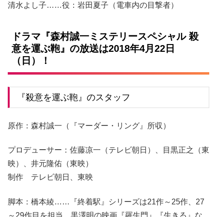
清水よし子……役：岩田夏子（電車内の目撃者）
ドラマ『森村誠一ミステリースペシャル 殺
意を運ぶ鞄』の放送は2018年4月22日
（日）！
『殺意を運ぶ鞄』のスタッフ
原作：森村誠一（『マーダー・リング』所収）
プロデューサー：佐藤凉一（テレビ朝日）、目黒正之（東
映）、井元隆佑（東映）
制作 テレビ朝日、東映
脚本：橋本綾……『終着駅』シリーズは21作～25作、27
～29作目を担当。黒澤明の映画『羅生門』『生きる』な