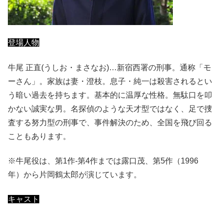
登場人物
牛尾 正直(うしお・まさなお)…新宿西署の刑事。通称「モ
ーさん」。家族は妻・澄枝。息子・純一は殺害されるとい
う暗い過去を持ちます。基本的に温厚な性格。無駄口を叩
かない誠実な男。名探偵のような天才型ではなく、足で捜
査する努力型の刑事で、
事件解決のため、全国を飛び回る
こともあります。
※牛尾役は、
第1作-第4作までは
露口茂、第5作（1996
年）から片岡鶴太郎が演じています。
キャスト