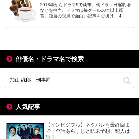
2016年からドラマ9で執筆。朝ドラ・日曜劇場
などを担当。ドラマは毎クール10本以上鑑
賞。独自の視点で面白い記事を心掛けます。
俳優名・ドラマ名で検索
人気記事
【インビジブル】ネタバレを最終回ま
で！全話あらすじと結末予想、犯人は
誰？