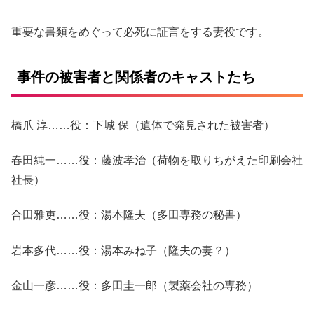
重要な書類をめぐって必死に証言をする妻役です。
事件の被害者と関係者のキャストたち
橋爪 淳……役：下城 保（遺体で発見された被害者）
春田純一……役：藤波孝治（荷物を取りちがえた印刷会社
社長）
合田雅吏……役：湯本隆夫（多田専務の秘書）
岩本多代……役：湯本みね子（隆夫の妻？）
金山一彦……役：多田圭一郎（製薬会社の専務）