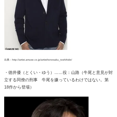
出典：http://artist.amuse.co.jp/artist/tonesaku_toshihide/
・徳井優（とくい・ゆう）……役：山路（牛尾と意見が対
立する同僚の刑事 牛尾を嫌っているわけではない。第
18作から登場）