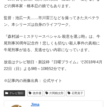
どの脚本家・橋本忍の娘でもあります。
監督：池広一夫……市川雷三などを撮ってきた大ベテラ
ン。本シリーズは自身のライフワーク。
『森村誠一ミステリースペシャル 殺意を運ぶ鞄』は、牛
尾刑事30周年記念作！悲しくも切ない殺人事件の真相に
牛尾刑事が迫る、見逃せない内容になっています。
放送はテレビ朝日・新設枠『日曜プライム』で2018年4月
22日（日）よる9時～10時52分です。
※記事内の画像出典： 公式サイト
テレビ朝日
徳井優
片岡鶴太郎
石野真子
Jima