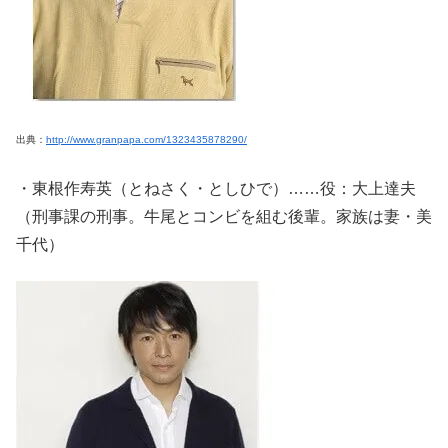
出典：
http://www.granpapa.com/1323435878290/
・東根作寿英（とねさく・としひで）……役：大上達夫
（刑事課の刑事。牛尾とコンビを組む後輩。家族は妻・美
千代）