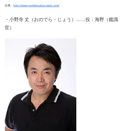
出典：
http://www.yumekoubou-web.com/
・小野寺 丈（おのでら・じょう）……役：海野（鑑識
官）