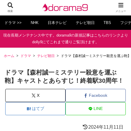
検索
メニュー
ドラマ >>
NHK
日本テレビ
テレビ朝日
TBS
フジ
現在長期メンテナンス中です。dorama9の新規記事はこちらのリンクより
dolly9にてこれまで通りご覧頂けます。
ホーム
ドラマ
テレビ朝日
ドラマ【森村誠一ミステリー殺意を運ぶ鞄】
ドラマ【森村誠一ミステリー殺意を運ぶ
鞄】キャストとあらすじ！終着駅30周年！
X
Facebook
はてブ
LINE
2024年11月11日