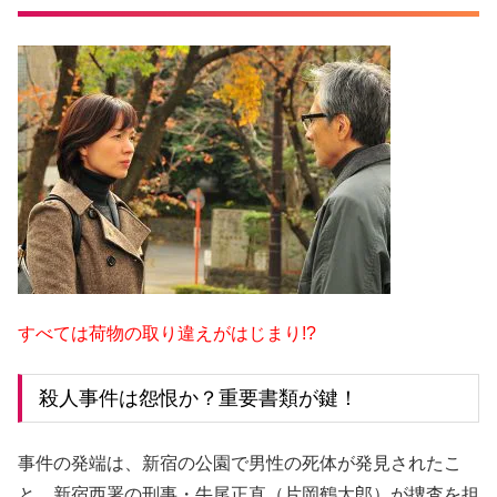
すべては荷物の取り違えがはじまり!?
殺人事件は怨恨か？重要書類が鍵！
事件の発端は、新宿の公園で男性の死体が発見されたこ
と。新宿西署の刑事・牛尾正直（片岡鶴太郎）が捜査を担