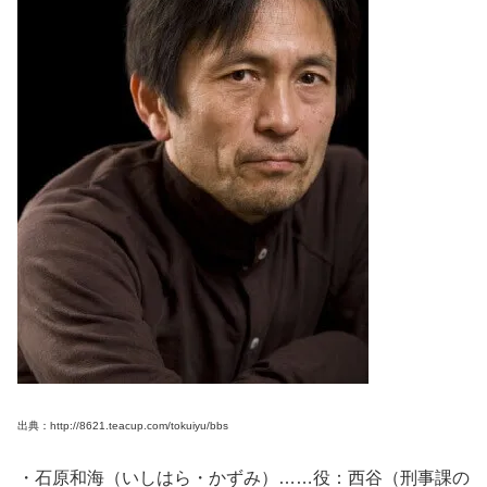
出典：http://8621.teacup.com/tokuiyu/bbs
・石原和海（いしはら・かずみ）……役：西谷（刑事課の