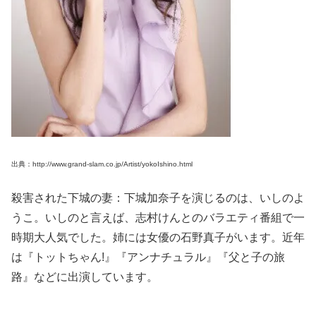
出典：http://www.grand-slam.co.jp/Artist/yokoIshino.html
殺害された下城の妻：下城加奈子を演じるのは、いしのよ
うこ。いしのと言えば、志村けんとのバラエティ番組で一
時期大人気でした。姉には女優の石野真子がいます。近年
は『トットちゃん!』『アンナチュラル』『父と子の旅
路』などに出演しています。