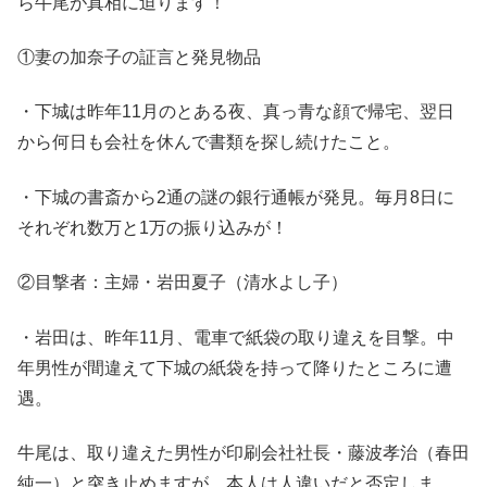
ら牛尾が真相に迫ります！
①妻の加奈子の証言と発見物品
・下城は昨年11月のとある夜、真っ青な顔で帰宅、翌日
から何日も会社を休んで書類を探し続けたこと。
・下城の書斎から2通の謎の銀行通帳が発見。毎月8日に
それぞれ数万と1万の振り込みが！
②目撃者：主婦・岩田夏子（清水よし子）
・岩田は、昨年11月、電車で紙袋の取り違えを目撃。中
年男性が間違えて下城の紙袋を持って降りたところに遭
遇。
牛尾は、取り違えた男性が印刷会社社長・藤波孝治（春田
純一）と突き止めますが、本人は人違いだと否定しま