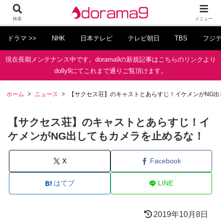
検索
メニュー
ドラマ >>
NHK
日本テレビ
テレビ朝日
TBS
フジ
現在長期メンテナンス中です。dorama9の新規記事はこちらのリンクより
dolly9にてこれまで通りご覧頂けます。
ホーム
ニュース
【サクセス荘】のキャストとあらすじ！イケメンがNG出
【サクセス荘】のキャストとあらすじ！イ
ケメンがNG出してもカメラを止めるな！
X
Facebook
はてブ
LINE
2019年10月8日