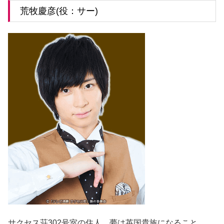
荒牧慶彦(役：サー)
サクセス荘302号室の住人。夢は英国貴族になること。