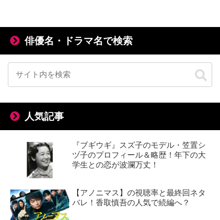
俳優名・ドラマ名で検索
人気記事
『ブギウギ』スズ子のモデル・笠置シ
ヅ子のプロフィール＆略歴！年下の大
学生との恋が波瀾万丈！
【アノニマス】の視聴率と最終回ネタ
バレ！香取慎吾の人気で続編へ？