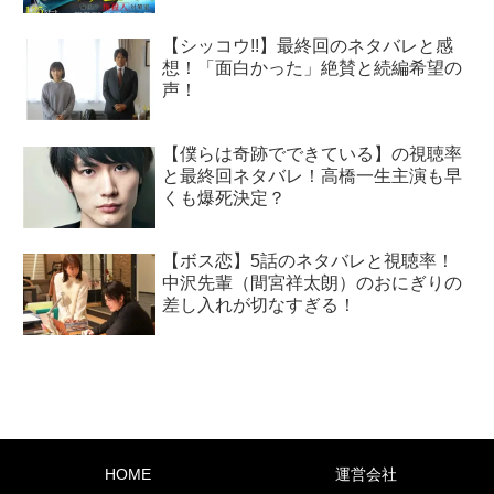
【シッコウ!!】最終回のネタバレと感
想！「面白かった」絶賛と続編希望の
声！
【僕らは奇跡でできている】の視聴率
と最終回ネタバレ！高橋一生主演も早
くも爆死決定？
【ボス恋】5話のネタバレと視聴率！
中沢先輩（間宮祥太朗）のおにぎりの
差し入れが切なすぎる！
HOME
運営会社