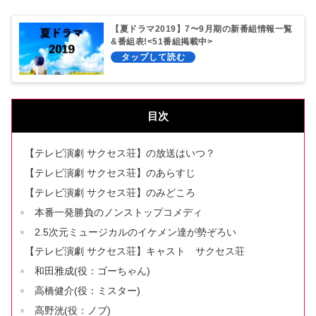
【夏ドラマ2019】7〜9月期の新番組情報一覧
&番組表!<51番組掲載中>
目次
【テレビ演劇 サクセス荘】の放送はいつ？
【テレビ演劇 サクセス荘】のあらすじ
【テレビ演劇 サクセス荘】のみどころ
本番一発勝負のノンストップコメディ
2.5次元ミュージカルのイケメン達が勢ぞろい
【テレビ演劇 サクセス荘】キャスト サクセス荘
和田雅成(役：ゴーちゃん)
高橋健介(役：ミスター)
高野洸(役：ノブ)