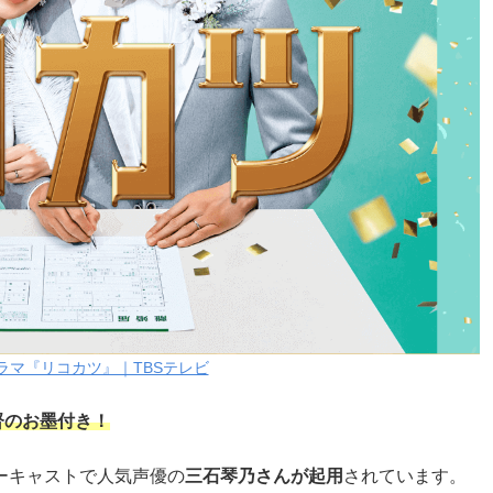
ラマ『リコカツ』｜TBSテレビ
督のお墨付き！
ラーキャストで人気声優の
三石琴乃さんが起用
されています。