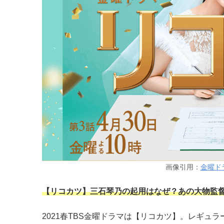
画像引用：
金曜ド
【リコカツ】三石琴乃の起用はなぜ？あの大物監
2021春TBS金曜ドラマは【リコカツ】。レギュ