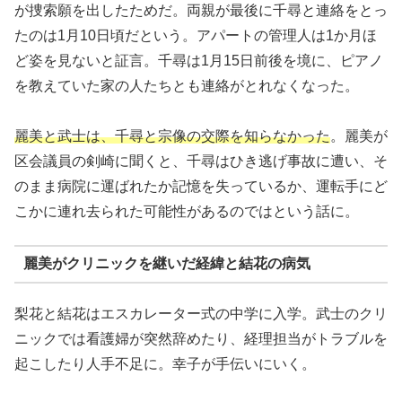
が捜索願を出したためだ。両親が最後に千尋と連絡をとっ
たのは1月10日頃だという。アパートの管理人は1か月ほ
ど姿を見ないと証言。千尋は1月15日前後を境に、ピアノ
を教えていた家の人たちとも連絡がとれなくなった。
麗美と武士は、千尋と宗像の交際を知らなかった
。麗美が
区会議員の剣崎に聞くと、千尋はひき逃げ事故に遭い、そ
のまま病院に運ばれたか記憶を失っているか、運転手にど
こかに連れ去られた可能性があるのではという話に。
麗美がクリニックを継いだ経緯と結花の病気
梨花と結花はエスカレーター式の中学に入学。武士のクリ
ニックでは看護婦が突然辞めたり、経理担当がトラブルを
起こしたり人手不足に。幸子が手伝いにいく。