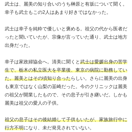
武士は、麗美の知り合いのうち榊原と有坂について聞く。
幸子も武士もこの2人はあまり好きではなかった。
武士は幸子を純粋で優しいと褒める。祖父の代から医者だ
ったと聞いていたが、宗像が言っていた通り、武士は地方
出身だった。
幸子は家政婦協会へ。清美に聞くと
武士は愛媛出身の苦学
生で、栃木の私立医大を卒業後、東京の病院に勤務してい
た。麗美とはその頃知り合った
らしい。さらに麗美の出身
も東京ではなく山梨の韮崎だった。今のクリニックは麗美
の祖父が開業したもので、その息子が引き継いだ。しかも
麗美は祖父の愛人の子供。
祖父の息子はその後結婚して子供もいたが、家族旅行中に
行方不明
になり、未だ発見されていない。