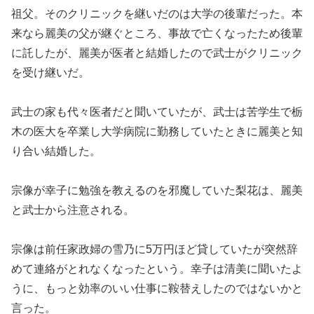
祖父。そのクリニックを継いだのは大学の後輩だった。本
来なら麗美の父が継ぐところ、事故で亡くなったため後輩
に託したが、麗美が医者と結婚したので武士がクリニック
を受け継いだ。
武士の家も代々医者だと聞いていたが、武士は苦学生で栃
木の医大を卒業し大学病院に勤務していたときに麗美と知
り合い結婚した。
宗像が幸子に勉強を教えるのを邪魔していた梨花は、麗美
と武士から注意される。
宗像は前任家政婦の雪乃に5万円ほど貸していたが突然辞
めて連絡がとれなくなったという。幸子は清美に聞いたよ
うに、もっと効率のいい仕事に鞍替えしたのではないかと
言った。