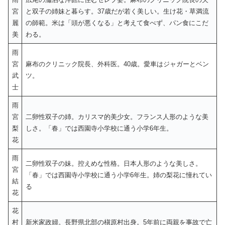
宮
と双子の姉妹と暮らす。37歳だが若く美しい。生け花・草満流
麗
の師範。米は「頭が悪くなる」と考えて食べず、パン食にこだ
美
わる。
雨
宮
麻布のクリニック院長、外科医。40歳。愛車はジャガーとベン
武
ツ。
士
雨
宮
二卵性双子の姉。カリスマ的美少女。フランス人形のような美
梨
しさ。「春」では西園寺小学校に通う小学6年生。
花
雨
二卵性双子の妹。控えめな性格。日本人形のような美しさ。
宮
「春」では西園寺小学校に通う小学6年生。姉の梨花に憧れてい
結
る
花
花
村
新米家政婦。長野県北部の槇原村出身。5年前に両親を事故で亡