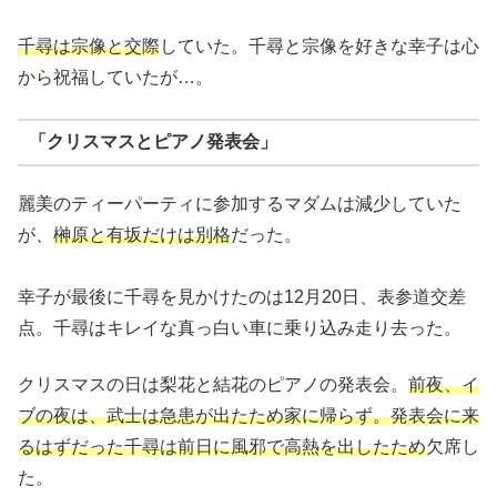
千尋は宗像と交際
していた。千尋と宗像を好きな幸子は心
から祝福していたが…。
「クリスマスとピアノ発表会」
麗美のティーパーティに参加するマダムは減少していた
が、
榊原と有坂だけは別格
だった。
幸子が最後に千尋を見かけたのは12月20日、表参道交差
点。千尋はキレイな真っ白い車に乗り込み走り去った。
クリスマスの日は梨花と結花のピアノの発表会。
前夜、イ
ブの夜は、武士は急患が出たため家に帰らず。発表会に来
るはずだった千尋は前日に風邪で高熱を出したため
欠席し
た。