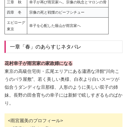
三章 秋
幸子が再び雨宮家へ。宗像の執念とマロンの骨
四章 冬
宗像の死と戦慄のビーフシチュー
エピローグ
幸子を心配した蔭山が雨宮家へ
東京
一章「春」のあらすじネタバレ
花村幸子が雨宮家の家政婦になる
東京の高級住宅街・広尾エリアにある瀟洒な洋館“川向こ
うのバラ屋敷”、若く美しい奥様、白衣より白いスーツが
似合うダンディな旦那様、人形のように美しい双子の姉
妹。長野の田舎育ちの幸子には新鮮で眩しすぎるものばか
り。
<雨宮麗美のプロフィール>