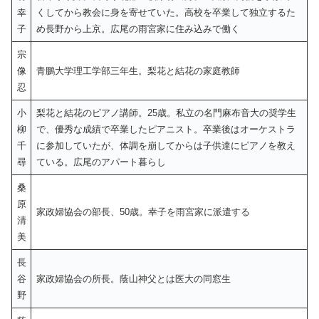
幸
くしてから教会に身を寄せていた。高校を卒業して独立するた
子
め長野から上京。広尾の雨宮家に住み込みで働く
宗
像
青鵬大学理工学部三年生。梨花と結花の家庭教師
忍
小
梨花と結花のピアノ講師。25歳。私立の名門麻布音大の奨学生
柳
で、優秀な成績で卒業したピアニスト。卒業後はオーケストラ
千
に参加していたが、体調を崩してからは子供達にピアノを教え
尋
ている。広尾のアパート暮らし
桑
原
家政婦協会の部長、50歳。幸子を雨宮家に派遣する
清
美
長
谷
家政婦協会の所長。蔭山神父とは医大の同窓生
野