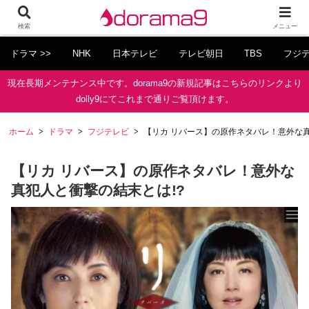
検索
メニュー
ドラマ >>
NHK
日本テレビ
テレビ朝日
TBS
フジ
現在長期メンテナンス中です。dorama9の新規記事はこちらのリンクより
dolly9にてこれまで通りご覧頂けます。
ホーム
ドラマ
フジテレビ
【リカ リバース】の原作ネタバレ！意外な真
【リカ リバース】の原作ネタバレ！意外な
真犯人と衝撃の結末とは!?