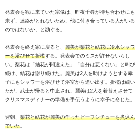
発表会を観に来ていた宗像は、昨夜千尋が待ち合わせにも
来ず、連絡がとれないため、他に付き合っている人がいる
のではないか、と勘ぐる。
発表会を終え家に戻ると、
麗美が梨花と結花に冷水シャワ
ーを浴びせて折檻
する。発表会でのミスが許せないらし
い。梨花は「結花が間違えた」「自分は悪くない」と叫び
続け、結花は謝り続けた。麗美は2人を助けようとする幸
子にもシャワーを浴びせて浴室から追い出す。折檻は続い
たが、武士が帰ると中止され、麗美は2人を着替えさせて
クリスマスディナーの準備を手伝うように幸子に命じた。
翌朝、
梨花と結花が麗美の作ったビーフシチューを煮込ん
でいた
。