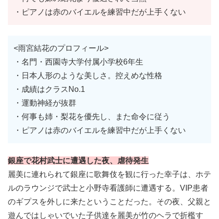
・ピアノは赤のバイエルを練習中だが上手くない
<雨宮結花のプロフィール>
・名門・西園寺大学付属小学校6年生
・日本人形のような美しさ。控えめな性格
・成績はクラスNo.1
・運動神経が抜群
・何事も姉・梨花を優先し、また命令に従う
・ピアノは赤のバイエルを練習中だが上手くない
銀座で花村武士に遭遇した夜、虐待発生
麗美に連れられて銀座に歌舞伎を観に行った幸子は、ホテ
ルのラウンジで武士と小野寺看護師に遭遇する。VIP患者
のギプスを外しに来たということだった。その夜、父親と
遊んではしゃいでいた子供達を麗美が竹のヘラで折檻す