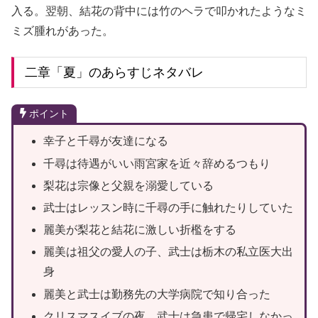
入る。翌朝、結花の背中には竹のヘラで叩かれたようなミ
ミズ腫れがあった。
二章「夏」のあらすじネタバレ
ポイント
幸子と千尋が友達になる
千尋は待遇がいい雨宮家を近々辞めるつもり
梨花は宗像と父親を溺愛している
武士はレッスン時に千尋の手に触れたりしていた
麗美が梨花と結花に激しい折檻をする
麗美は祖父の愛人の子、武士は栃木の私立医大出
身
麗美と武士は勤務先の大学病院で知り合った
クリスマスイブの夜、武士は急患で帰宅しなかっ