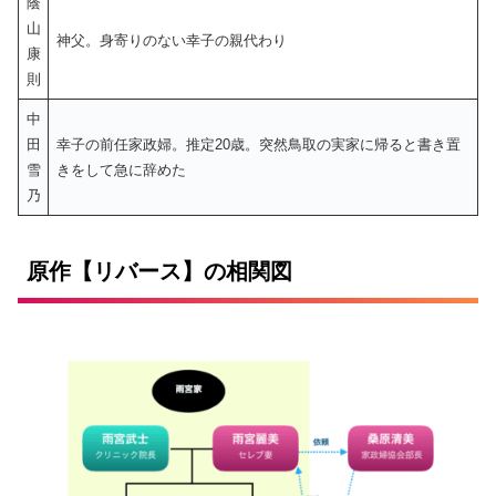
蔭
山
神父。身寄りのない幸子の親代わり
康
則
中
田
幸子の前任家政婦。推定20歳。突然鳥取の実家に帰ると書き置
雪
きをして急に辞めた
乃
原作【リバース】の相関図