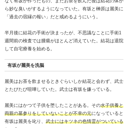
なく有坂が作ったもの、またお茶を飲んだ後は結花の体か
ら妙な臭いがするようになっていた。有坂と榊原は麗美に
「過去の宿縁の報い」だと戒めるようにいう。
半月後に結花の手術が決まったが、不思議なことに手術1
週間前の検査では腫瘍がほとんど消えていた。結花は退院
して自宅療養を始める。
有坂が麗美を洗脳
麗美はお茶を飲ませるときぐらいしか結花と会わず、武士
とたびたび喧嘩していた。武士は有坂を嫌っている。
麗美にはかつて子供を堕したことがある。その
水子供養と
両親の墓参りをしていないことが不幸の元
になっていると
有坂は麗美を叱り、
武士にはキツネの色情霊がついている