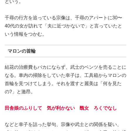
という。
千尋の行方を追っている宗像は、千尋のアパートに30〜
40代の女が訪れて「夫に近づかないで」と言っていたと
いう情報をつかむ。
マロンの首輪
結花の治療費もバカにならず、武士のベンツを売ることに
なる。車内の掃除をしていた幸子は、工具箱からマロンの
首輪を見つけてしまう。それを渡すと麗美は「何を見た
の?」と激昂。
田舎娘のふりして 気が利かない 醜女 ろくでなし
などと幸子を詰った挙句、宗像や武士との関係を疑い、