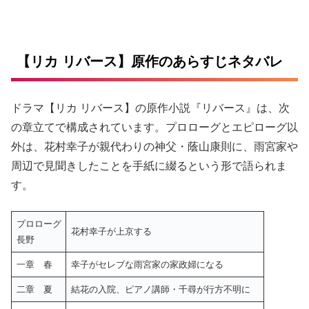
[ad_tag id=”380342″]
【リカ リバース】原作のあらすじネタバレ
ドラマ【リカ リバース】の原作小説『リバース』は、次
の章立てで構成されています。プロローグとエピローグ以
外は、花村幸子が親代わりの神父・蔭山康則に、雨宮家や
周辺で見聞きしたことを手紙に綴るという形で語られま
す。
プロローグ
花村幸子が上京する
長野
一章 春
幸子がセレブな雨宮家の家政婦になる
二章 夏
結花の入院、ピアノ講師・千尋が行方不明に