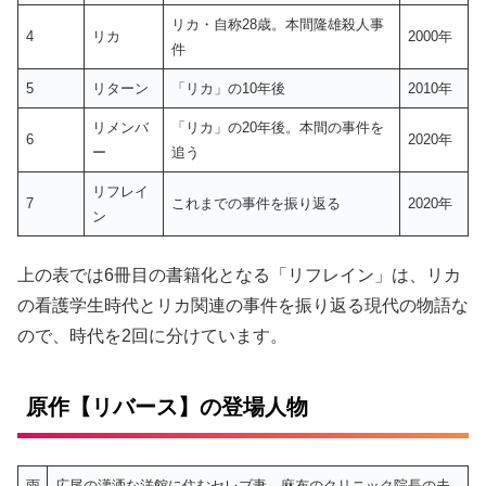
リカ・自称28歳。本間隆雄殺人事
4
リカ
2000年
件
5
リターン
「リカ」の10年後
2010年
リメンバ
「リカ」の20年後。本間の事件を
6
2020年
ー
追う
リフレイ
7
これまでの事件を振り返る
2020年
ン
上の表では6冊目の書籍化となる「リフレイン」は、リカ
の看護学生時代とリカ関連の事件を振り返る現代の物語な
ので、時代を2回に分けています。
原作【リバース】の登場人物
雨
広尾の瀟洒な洋館に住むセレブ妻。麻布のクリニック院長の夫