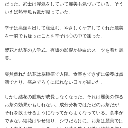
だった。武士は浮気をしていて麗美も気づいている。そう
いえば熱帯魚も数が減っていた。
幸子は高熱を出して寝込む。やさしくケアしてくれた麗美
を一瞬でも疑ったことを幸子は心の中で謝った。
梨花と結花の入学式。有坂の影響か純白のスーツを着た麗
美。
突然倒れた結花は脳腫瘍で入院。食事もできずに栄養は点
滴でとり、痛みでろくに眠れない日々が続いた。
しかし結花の腫瘍が成長しなくなった。それは麗美の作る
お茶の効果かもしれない。成分分析ではただのお茶だが、
それを飲ませるようになってからよくなっている。食事が
できない結花はやせ細り、シワだらけに。お茶は麗美では