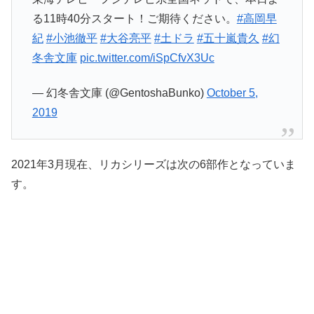
る11時40分スタート！ご期待ください。
#高岡早
紀
#小池徹平
#大谷亮平
#土ドラ
#五十嵐貴久
#幻
冬舎文庫
pic.twitter.com/iSpCfvX3Uc
— 幻冬舎文庫 (@GentoshaBunko)
October 5,
2019
2021年3月現在、リカシリーズは次の6部作となっていま
す。