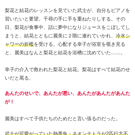
梨花と結花のレッスンを見ていた武士が、自分もピアノを
習いたいと要望。千尋の手に手を重ねたりしする。その
日、梨花が食事中、話に夢中になりジュースをこぼしてし
まうと、結花とともに麗美に２階に連れていかれ、
冷水シ
ャワーの折檻
を受ける。心配する幸子が浴室を覗き見る
と、麗美はなんと梨花と結花を浴槽に沈めていた……。
幸子の介入で救われた梨花と結花。梨花はすべて結花のせ
いだと罵る。
あんたのせいで、あんたが悪い、あんたがあんたがあんた
が！
麗美はすべて子供たちのためだと言い張るのだった。
武士が可愛がっていた熱帯魚・ネオンテトラが2匹行方不