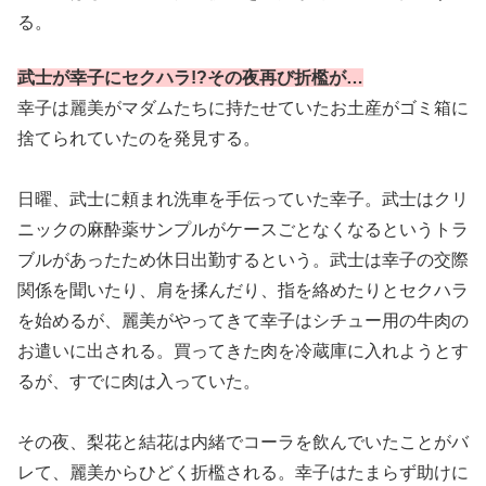
る。
武士が幸子にセクハラ!?その夜再び折檻が…
幸子は麗美がマダムたちに持たせていたお土産がゴミ箱に
捨てられていたのを発見する。
日曜、武士に頼まれ洗車を手伝っていた幸子。武士はクリ
ニックの麻酔薬サンプルがケースごとなくなるというトラ
ブルがあったため休日出勤するという。武士は幸子の交際
関係を聞いたり、肩を揉んだり、指を絡めたりとセクハラ
を始めるが、麗美がやってきて幸子はシチュー用の牛肉の
お遣いに出される。買ってきた肉を冷蔵庫に入れようとす
るが、すでに肉は入っていた。
その夜、梨花と結花は内緒でコーラを飲んでいたことがバ
レて、麗美からひどく折檻される。幸子はたまらず助けに