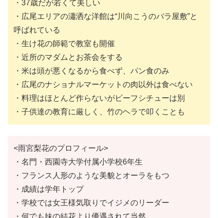
・37歳だが若くて美しい
・広尾エリアの瀟洒な洋館は“川向こうのバラ屋敷”と
呼ばれている
・生け花の師範で教室も開催
・近所のマダムとお茶会をする
・米は頭が悪くなるから食べず、パン食のみ
・広尾のナショナルマーケットの肉以外は食べない
・料理はほとんど作らないがビーフシチューは別
・子供達の教育に厳しく、竹のヘラで叩くことも
<雨宮梨花のプロフィール>
・名門・西園寺大学付属小学校6年生
・フランス人形のような美貌とオーラをもつ
・成績は学年トップ
・学校では女王様気取りでイジメのリーダー
・何でも妹の結花より優遇されて当然