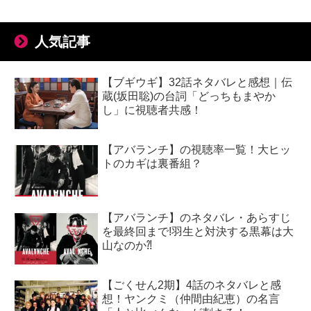
人気記事
【ブギウギ】32話ネタバレと感想｜伝
蔵(坂田聡)の台詞「どっちもまやか
し」に視聴者共感！
【アバランチ】の視聴率一覧！大ヒッ
トのカギは裏番組？
【アバランチ】のネタバレ・あらすじ
を最終回まで!羽生と対決する黒幕は大
山なのか⁈
【ごくせん2期】4話のネタバレと感
想！ヤンクミ（仲間由紀恵）の名言