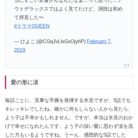
当にすごい女優さんなんだなぁ…って思った…ア
ウトデラックスではよく見てたけど、演技は初め
て拝見した〜
#ドラマQUEEN
— ひよこ (@CGqJvLIxGxOjyhP)
February 7,
2019
愛の形に涙
毎話ごとに、見事な手腕を発揮する氷見ですが、5話でも
キレッキレでしたね。確かに何もしらない人から見たら、
よう子は不幸かもしれません。ですが、本当は氷見のおか
げで幸せになれたんです。よう子の深い愛に思わず涙を流
した方もいるようですね。うーん、感想的な5話でした