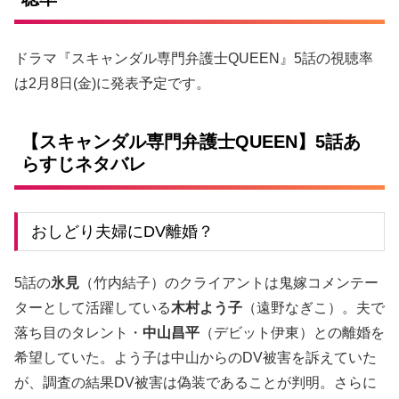
ドラマ『スキャンダル専門弁護士QUEEN』5話の視聴率
は2月8日(金)に発表予定です。
【スキャンダル専門弁護士QUEEN】5話あ
らすじネタバレ
おしどり夫婦にDV離婚？
5話の
氷見
（竹内結子）のクライアントは鬼嫁コメンテー
ターとして活躍している
木村よう子
（遠野なぎこ）。夫で
落ち目のタレント・
中山昌平
（デビット伊東）との離婚を
希望していた。よう子は中山からのDV被害を訴えていた
が、調査の結果DV被害は偽装であることが判明。さらに