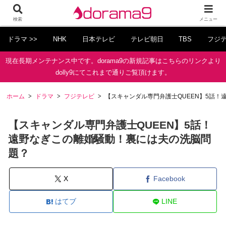
検索
メニュー
ドラマ >>
NHK
日本テレビ
テレビ朝日
TBS
フジ
現在長期メンテナンス中です。dorama9の新規記事はこちらのリンクより
dolly9にてこれまで通りご覧頂けます。
ホーム
ドラマ
フジテレビ
【スキャンダル専門弁護士QUEEN】5話
【スキャンダル専門弁護士QUEEN】5話！
遠野なぎこの離婚騒動！裏には夫の洗脳問
題？
X
Facebook
はてブ
LINE