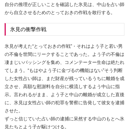
自分の推理が正しいことを確認した氷見は、中山を占い師
から自立させるためのとっておきの作戦を敢行する。
氷見の衝撃作戦
氷見が考えた“とっておきの作戦”・それはよう子と若い男
の不倫を世間にリークすることであった。よう子の不倫は
凄まじいバッシングを集め、コメンテーター生命は絶たれ
てしまう。“もはやよう子に金づるの機能はない”そう判断
した女性占い師は、まだ財産が残っているうちに離婚を成
立させ、高額な慰謝料を自分に横流しするよう中山に指
示。言われるがまま、よう子と中山の離婚が成立した直後
に、氷見は女性占い師の犯罪を警察に告発して彼女を逮捕
させた。
ずっと信じていた占い師の逮捕に呆然する中山のもとへ氷
見たちとよう子が駆けつける。