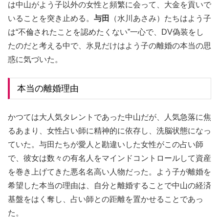
は中山がよう子以外の女性と頻繁に会って、大金を貢いで
いることを突き止める。
与田
（水川あさみ）たちはよう子
は“不倫されたことを認めたくない”一心で、DV偽装をし
たのだと考える中で、氷見だけはよう子の離婚の本当の思
惑に気づいた。
本当の離婚理由
かつては大人気タレントであった中山だが、人気急落に焦
るあまり、女性占い師に精神的に依存し、洗脳状態になっ
ていた。与田たちが愛人と勘違いした女性がこの占い師
で、彼女は数々の有名人をマインドコントロールして資産
を巻き上げてきた悪名名高い人物だった。よう子が離婚を
希望した本当の理由は、自分と離婚することで中山の経済
基盤をはく奪し、占い師との距離を置かせることであっ
た。