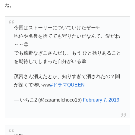
ね。
今回はストーリーについていけたぞー✨
地位や名誉を捨てても守りたいだなんて、愛だね
～～😌
でも遠野なぎこさんだし、もう ひと捻りあること
を期待してしまった自分がいる😅
茂呂さん消えたとか、知りすぎて消されたの？闇
が深くて怖いww
#ドラマQUEEN
— いちこ2 (@caramelchoco15)
February 7, 2019