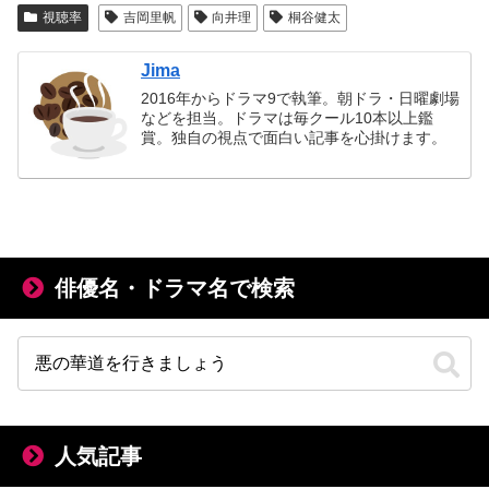
視聴率
吉岡里帆
向井理
桐谷健太
Jima
2016年からドラマ9で執筆。朝ドラ・日曜劇場
などを担当。ドラマは毎クール10本以上鑑
賞。独自の視点で面白い記事を心掛けます。
俳優名・ドラマ名で検索
人気記事