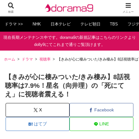
検索
メニュー
ドラマ >>
NHK
日本テレビ
テレビ朝日
TBS
フジ
現在長期メンテナンス中です。dorama9の新規記事はこちらのリンクより
dolly9にてこれまで通りご覧頂けます。
ホーム
ドラマ
視聴率
【きみが心に棲みついた/きみ棲み】8話視聴率は
【きみが心に棲みついた/きみ棲み】8話視
聴率は7.9%！星名（向井理）の「死にて
え」に視聴者震える！
X
Facebook
はてブ
LINE