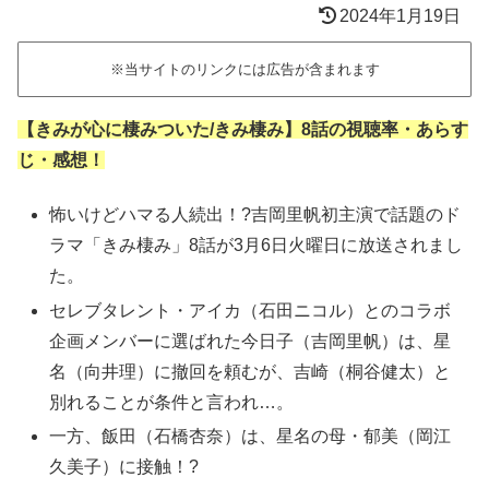
2024年1月19日
※当サイトのリンクには広告が含まれます
【きみが心に棲みついた/きみ棲み】8話の視聴率・あらす
じ・感想！
怖いけどハマる人続出！?吉岡里帆初主演で話題のド
ラマ「きみ棲み」8話が3月6日火曜日に放送されまし
た。
セレブタレント・アイカ（石田ニコル）とのコラボ
企画メンバーに選ばれた今日子（吉岡里帆）は、星
名（向井理）に撤回を頼むが、吉崎（桐谷健太）と
別れることが条件と言われ…。
一方、飯田（石橋杏奈）は、星名の母・郁美（岡江
久美子）に接触！?