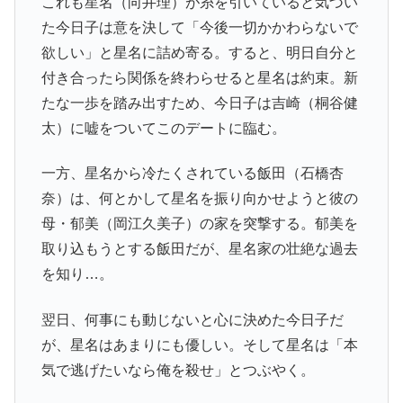
これも星名（向井理）が糸を引いていると気づい
た今日子は意を決して「今後一切かかわらないで
欲しい」と星名に詰め寄る。すると、明日自分と
付き合ったら関係を終わらせると星名は約束。新
たな一歩を踏み出すため、今日子は吉崎（桐谷健
太）に嘘をついてこのデートに臨む。
一方、星名から冷たくされている飯田（石橋杏
奈）は、何とかして星名を振り向かせようと彼の
母・郁美（岡江久美子）の家を突撃する。郁美を
取り込もうとする飯田だが、星名家の壮絶な過去
を知り…。
翌日、何事にも動じないと心に決めた今日子だ
が、星名はあまりにも優しい。そして星名は「本
気で逃げたいなら俺を殺せ」とつぶやく。