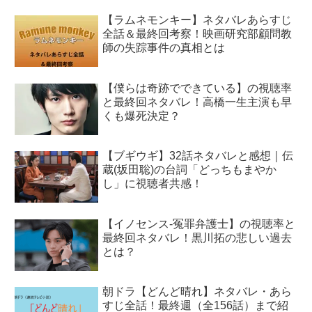
【ラムネモンキー】ネタバレあらすじ
全話＆最終回考察！映画研究部顧問教
師の失踪事件の真相とは
【僕らは奇跡でできている】の視聴率
と最終回ネタバレ！高橋一生主演も早
くも爆死決定？
【ブギウギ】32話ネタバレと感想｜伝
蔵(坂田聡)の台詞「どっちもまやか
し」に視聴者共感！
【イノセンス-冤罪弁護士】の視聴率と
最終回ネタバレ！黒川拓の悲しい過去
とは？
朝ドラ【どんど晴れ】ネタバレ・あら
すじ全話！最終週（全156話）まで紹