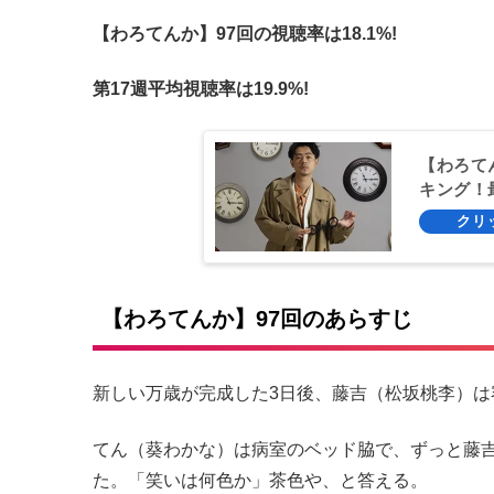
【わろてんか】97回の視聴率は18.1%!
第17週平均視聴率は19.9%!
【わろて
キング！
【わろてんか】97回のあらすじ
新しい万歳が完成した3日後、藤吉（松坂桃李）は
てん（葵わかな）は病室のベッド脇で、ずっと藤
た。「笑いは何色か」茶色や、と答える。