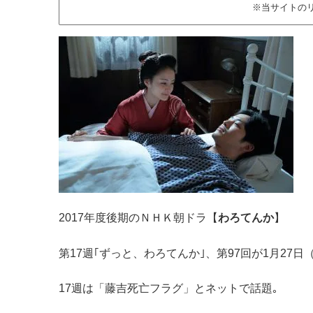
※当サイトの
2017年度後期のＮＨＫ朝ドラ【
わろてんか
】
第17週｢ずっと、わろてんか｣、第97回が1月27
17週は「藤吉死亡フラグ」とネットで話題｡