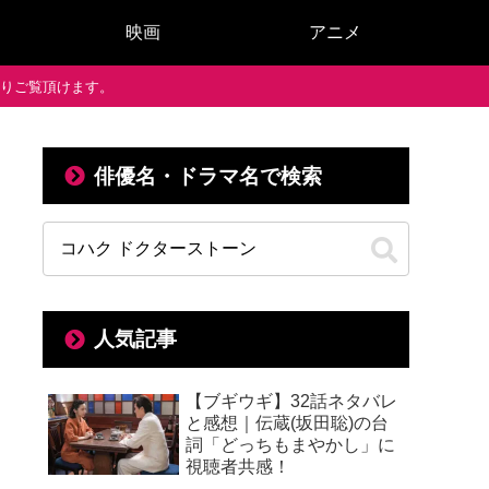
映画
アニメ
で通りご覧頂けます。
俳優名・ドラマ名で検索
人気記事
【ブギウギ】32話ネタバレ
と感想｜伝蔵(坂田聡)の台
詞「どっちもまやかし」に
視聴者共感！