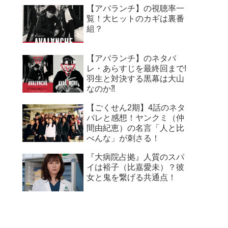
【アバランチ】の視聴率一
覧！大ヒットのカギは裏番
組？
【アバランチ】のネタバ
レ・あらすじを最終回まで!
羽生と対決する黒幕は大山
なのか⁈
【ごくせん2期】4話のネタ
バレと感想！ヤンクミ（仲
間由紀恵）の名言「人と比
べんな」が刺さる！
『大病院占拠』人質のスパ
イは裕子（比嘉愛未）？彼
女と鬼を繋げる共通点！