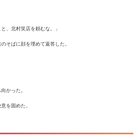
こと、北村笑店を頼むな。」
吉のそばに顔を埋めて返答した。
へ向かった。
決意を固めた。