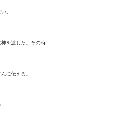
ない。
に柿を渡した。その時…
てんに伝える。
や