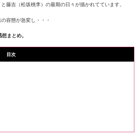
）と藤吉（松坂桃李）の最期の日々が描かれてています。
吉の容態が急変し・・・
感想まとめ。
目次