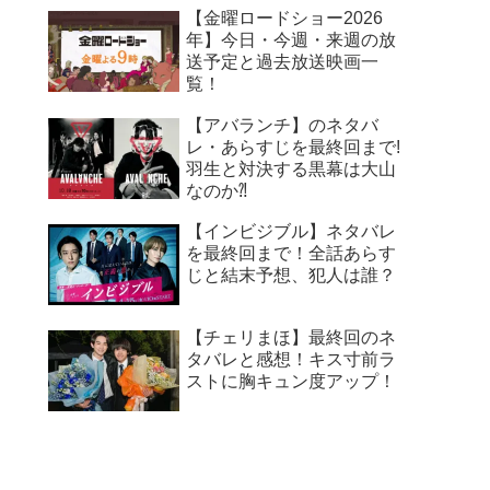
【金曜ロードショー2026
年】今日・今週・来週の放
送予定と過去放送映画一
覧！
【アバランチ】のネタバ
レ・あらすじを最終回まで!
羽生と対決する黒幕は大山
なのか⁈
【インビジブル】ネタバレ
を最終回まで！全話あらす
じと結末予想、犯人は誰？
【チェリまほ】最終回のネ
タバレと感想！キス寸前ラ
ストに胸キュン度アップ！