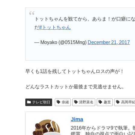
トットちゃんを観てから、あらま！が口癖に
だ
#トットちゃん
— Moyako (@0515Mng)
December 21, 2017
早くも1話を残してトットちゃんロスの声が！
どんなラストカットか最後まで見逃せません。
テレビ朝日
奈緒
清野菜名
趣里
高岡早
Jima
2016年からドラマ9で執筆
鑑賞。独自の視点で面白い記