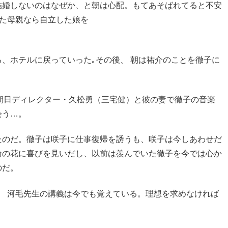
結婚しないのはなぜか、と朝は心配。もてあそばれてると不安
した母親なら自立した娘を
、ホテルに戻っていった｡その後、 朝は祐介のことを徹子に
朝日ディレクター・
久松勇（三宅健）
と彼の妻で徹子の音楽
会う…。
たのだ。徹子は咲子に仕事復帰を誘うも、咲子は今しあわせだ
輪の花に喜びを見いだし、以前は羨んでいた徹子を今では心か
のだ。
す。 河毛先生の講義は今でも覚えている。理想を求めなければ