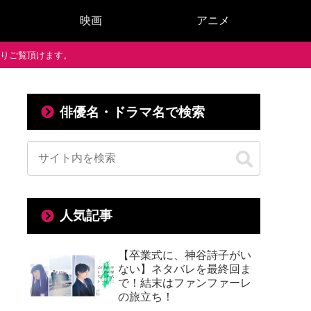
映画
アニメ
で通りご覧頂けます。
俳優名・ドラマ名で検索
人気記事
【卒業式に、神谷詩子がい
ない】ネタバレを最終回ま
で！結末はファンファーレ
の旅立ち！