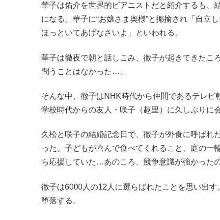
華子は佑介を世界的ピアニストだと紹介するも、
になる。華子に“お嬢さま奥様”と揶揄され「自立
ほっといてあげなさいよ」といわれる。
華子は徹夜で朝と話しこみ、徹子が起きてきたころ
問うことはなかった…。
そんな中、徹子はNHK時代から仲間であるテレビ
学校時代からの友人・
咲子（趣里）
に久しぶりに
久松と咲子の結婚記念日で、徹子が外食に呼ばれ
った。子どもが喜んで食べてくれること、庭の一
ら応援していた…あのころ、競争意識が強かった
徹子は6000人の12人に選らばれたことを思い出
堕落する。