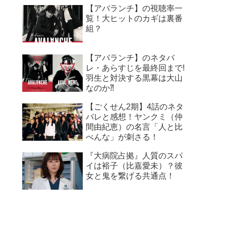
【アバランチ】の視聴率一
覧！大ヒットのカギは裏番
組？
【アバランチ】のネタバ
レ・あらすじを最終回まで!
羽生と対決する黒幕は大山
なのか⁈
【ごくせん2期】4話のネタ
バレと感想！ヤンクミ（仲
間由紀恵）の名言「人と比
べんな」が刺さる！
『大病院占拠』人質のスパ
イは裕子（比嘉愛未）？彼
女と鬼を繋げる共通点！