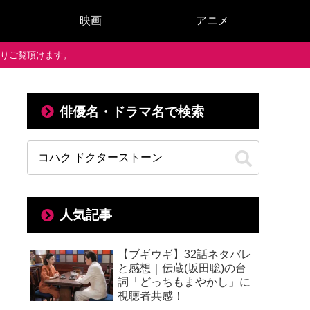
映画
アニメ
で通りご覧頂けます。
俳優名・ドラマ名で検索
出
人気記事
【ブギウギ】32話ネタバレ
と感想｜伝蔵(坂田聡)の台
詞「どっちもまやかし」に
視聴者共感！