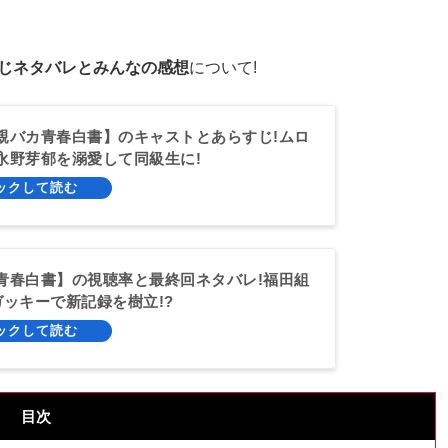
じネタバレとみんなの感想
について!
親バカ青春白書】のキャストとあらすじ!ムロ
永野芽郁を溺愛して同級生に!
青春白書】の視聴率と最終回ネタバレ!福田組
ガッキーで新記録を樹立!?
目次