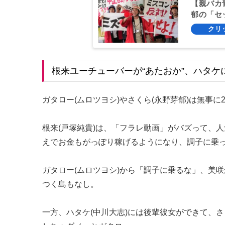
【親バカ
郁の「セ
根来ユーチューバーが“あたおか”、ハタケ
ガタロー(ムロツヨシ)やさくら(永野芽郁)は無事に
根来(戸塚純貴)は、「フラレ動画」がバズって、
えでお金もがっぽり稼げるようになり、調子に乗っ
ガタロー(ムロツヨシ)から「調子に乗るな」、美
つく島もなし。
一方、ハタケ(中川大志)には後輩彼女ができて、さ