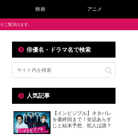
映画
アニメ
で通りご覧頂けます。
俳優名・ドラマ名で検索
人気記事
【インビジブル】ネタバレ
を最終回まで！全話あらす
じと結末予想、犯人は誰？