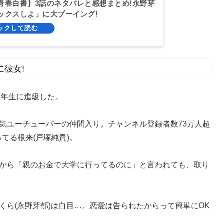
青春白書】3話のネタバレと感想まとめ!永野芽
ックスしよ」に大ブーイング!
に彼女!
2年生に進級した。
人気ユーチューバーの仲間入り。チャンネル登録者数73万人超
てる根来(戸塚純貴)。
咲から「親のお金で大学に行ってるのに」と言われても、取り
くら(永野芽郁)は白目…。恋愛は告られたからって簡単にOK