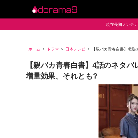
現在長期メンテナン
ホーム
ドラマ
日本テレビ
【親バカ青春白書】4話
【親バカ青春白書】4話のネタバ
増量効果、それとも?