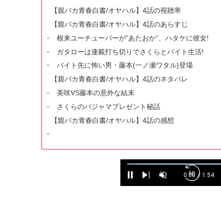
【親バカ青春白書/オヤハル】4話の視聴率
【親バカ青春白書/オヤハル】4話のあらすじ
根来ユーチューバーが“あたおか”、ハタケに彼女!
ガタローは連載打ち切りでさくらとバイト生活!
バイト先に怖い男・藤本(一ノ瀬ワタル)登場
【親バカ青春白書/オヤハル】4話のネタバレ
美咲VS藤本の意外な結末
さくらのパジャマプレゼント秘話
【親バカ青春白書/オヤハル】4話の感想
L
o
0:00
/
1:54
P
N
U
C
D
a
u
u
a
e
n
d
r
r
u
x
m
e
r
a
s
t
u
d
e
t
e
t
n
i
:
e
t
o
1
T
n
0
i
.
m
4
e
8