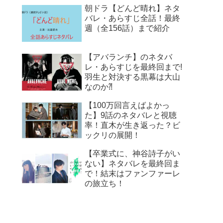
朝ドラ【どんど晴れ】ネタ
バレ・あらすじ全話！最終
週（全156話）まで紹介
【アバランチ】のネタバ
レ・あらすじを最終回まで!
羽生と対決する黒幕は大山
なのか⁈
【100万回言えばよかっ
た】9話のネタバレと視聴
率！直木が生き返った？ビ
ックリの展開！
【卒業式に、神谷詩子がい
ない】ネタバレを最終回ま
で！結末はファンファーレ
の旅立ち！