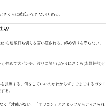
るとさくらに彼氏ができない!と怒る。
生活!
太)から連載打ち切りを言い渡される。締め切りを守らない、
トが辞めて大ピンチ。渡りに船とばかりにさくら(永野芽郁)と
ルを担当する。何をしていいのかわからずまごまごするガタロ
敬する。
もなく「才能がない」「オワコン」とスタッフからディスられ