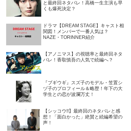
と最終回ネタバレ！高橋一生主演も早
くも爆死決定？
ドラマ【DREAM STAGE】キャスト相
関図！メンバーで一番人気は？
NAZE・TORINNER紹介
【アノニマス】の視聴率と最終回ネタ
バレ！香取慎吾の人気で続編へ？
『ブギウギ』スズ子のモデル・笠置シ
ヅ子のプロフィール＆略歴！年下の大
学生との恋が波瀾万丈！
【シッコウ!!】最終回のネタバレと感
想！「面白かった」絶賛と続編希望の
声！