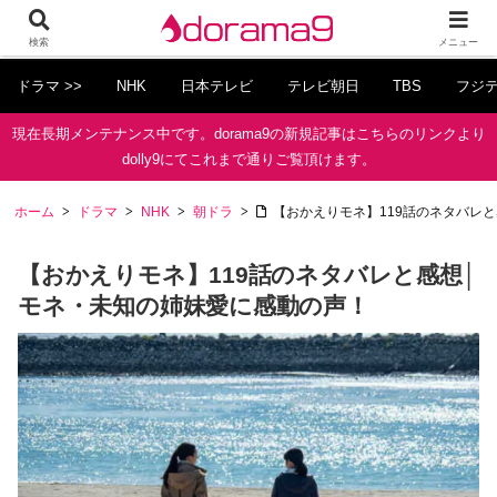
検索
メニュー
ドラマ >>
NHK
日本テレビ
テレビ朝日
TBS
フジ
現在長期メンテナンス中です。dorama9の新規記事はこちらのリンクより
dolly9にてこれまで通りご覧頂けます。
ホーム
ドラマ
NHK
朝ドラ
【おかえりモネ】119話のネタバレ
【おかえりモネ】119話のネタバレと感想│
モネ・未知の姉妹愛に感動の声！