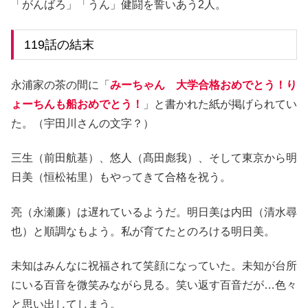
「がんばろ」「うん」健闘を誓いあう2人。
119話の結末
永浦家の茶の間に「
みーちゃん 大学合格おめでとう！り
ょーちんも船おめでとう！
」と書かれた紙が掲げられてい
た。（宇田川さんの文字？）
三生（前田航基）、悠人（髙田彪我）、そして東京から明
日美（恒松祐里）もやってきて合格を祝う。
亮（永瀬廉）は遅れているようだ。明日美は内田（清水尋
也）と順調なもよう。私が育てたとのろける明日美。
未知はみんなに祝福されて笑顔になっていた。未知が台所
にいる百音を微笑みながら見る。笑い返す百音だが…色々
と思い出してしまう。