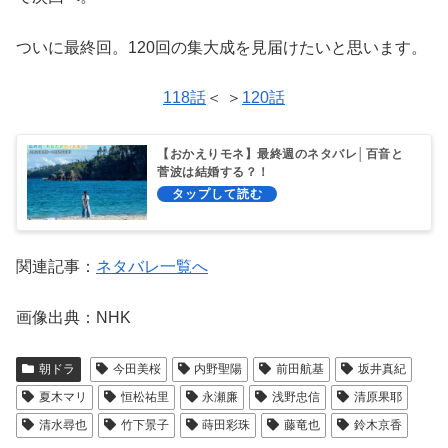
ついに最終回。120回の集大成を見届けたいと思います。
118話
＜ ＞
120話
【おかえりモネ】最終週のネタバレ│百音と
菅波は結婚する？！
関連記事：
ネタバレ一覧へ
画像出典：NHK
朝ドラ
今田美桜
内野聖陽
前田航基
坂井真紀
夏木マリ
恒松祐里
永瀬廉
浅野忠信
清原果耶
清水尋也
竹下景子
蒔田彩珠
藤竜也
鈴木京香