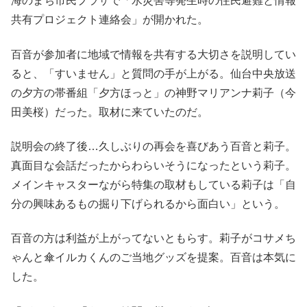
海のまち市民プラザで「水災害等発生時の住民避難と情報
共有プロジェクト連絡会」が開かれた。
百音が参加者に地域で情報を共有する大切さを説明してい
ると、「すいません」と質問の手が上がる。仙台中央放送
の夕方の帯番組「夕方ほっと」の神野マリアンナ莉子（今
田美桜）だった。取材に来ていたのだ。
説明会の終了後…久しぶりの再会を喜びあう百音と莉子。
真面目な会話だったからわらいそうになったという莉子。
メインキャスターながら特集の取材もしている莉子は「自
分の興味あるもの掘り下げられるから面白い」という。
百音の方は利益が上がってないともらす。莉子がコサメち
ゃんと傘イルカくんのご当地グッズを提案。百音は本気に
した。