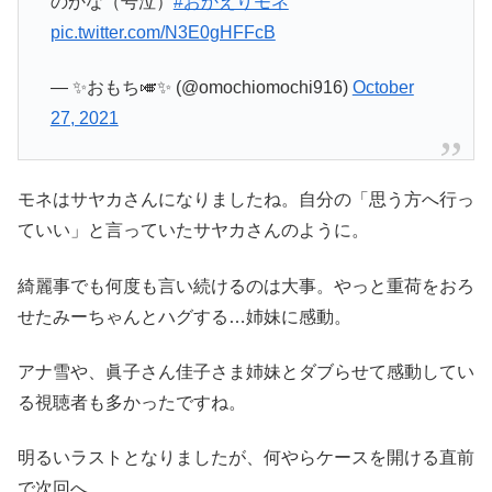
のかな（号泣）
#おかえりモネ
pic.twitter.com/N3E0gHFFcB
— ️️️✨おもち🎺✨ (@omochiomochi916)
October
27, 2021
モネはサヤカさんになりましたね。自分の「思う方へ行っ
ていい」と言っていたサヤカさんのように。
綺麗事でも何度も言い続けるのは大事。やっと重荷をおろ
せたみーちゃんとハグする…姉妹に感動。
アナ雪や、眞子さん佳子さま姉妹とダブらせて感動してい
る視聴者も多かったですね。
明るいラストとなりましたが、何やらケースを開ける直前
で次回へ。