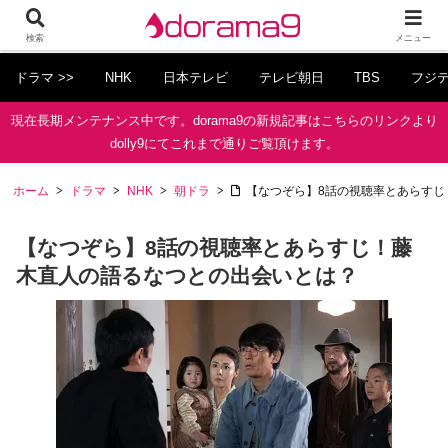
検索
メニュー
ドラマ >>
NHK
日本テレビ
テレビ朝日
TBS
フジ
現在長期メンテナンス中です。dorama9の新規記事はこちらのリンクより
dolly9にてこれまで通りご覧頂けます。
ホーム
ドラマ
NHK
朝ドラ
【なつぞら】8話の視聴率とあらすじ
【なつぞら】8話の視聴率とあらすじ！藤
木直人の語るなつとの出会いとは？