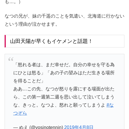
も…。）
なつの兄が、妹の千遥のことを気遣い、北海道に行かない
という理由が泣かせます。
山田天陽が早くもイケメンと話題！
「怒れる者は、まだ幸せだ。自分の幸せを守る為
にひとは怒る」「あの子の望みはただ生きる場所
を得ることだ」
ああ…この先、なつが怒りを露にする場面が出た
ら、この第一週第二週を思い出して泣いてしまう
な、きっと。なつよ、怒れと願ってしまうよ
#な
つぞら
— ぬえ (@yosinotennin)
2019年4月8日