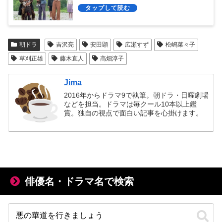
朝ドラ
吉沢亮
安田顕
広瀬すず
松嶋菜々子
草刈正雄
藤木直人
高畑淳子
Jima
2016年からドラマ9で執筆。朝ドラ・日曜劇場
などを担当。ドラマは毎クール10本以上鑑
賞。独自の視点で面白い記事を心掛けます。
俳優名・ドラマ名で検索