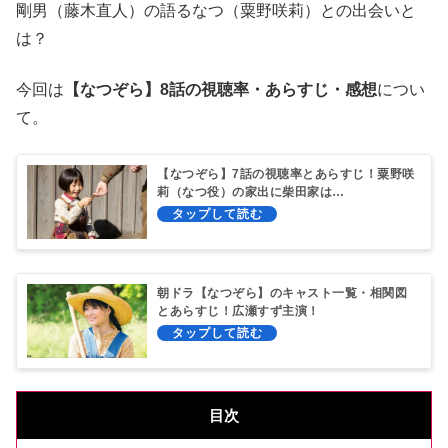
剛男（藤木直人）の語るなつ（粟野咲莉）との出会いと
は？
今回は
【なつぞら】8話の視聴率・あらすじ・感想
につい
て。
【なつぞら】7話の視聴率とあらすじ！粟野咲
莉（なつ役）の家出に柴田家は…
朝ドラ【なつぞら】のキャスト一覧・相関図
とあらすじ！広瀬すず主演！
目次