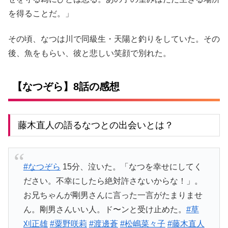
を得ることだ。」
その頃、なつは川で同級生・天陽と釣りをしていた。その
後、魚をもらい、彼と悲しい笑顔で別れた。
【なつぞら】8話の感想
藤木直人の語るなつとの出会いとは？
#なつぞら
15分、泣いた。「なつを幸せにしてく
ださい。不幸にしたら絶対許さないからな！」。
お兄ちゃんが剛男さんに言った一言がたまりませ
ん。剛男さんいい人。ド〜ンと受け止めた。
#草
刈正雄
#粟野咲莉
#渡邊蒼
#松嶋菜々子
#藤木直人