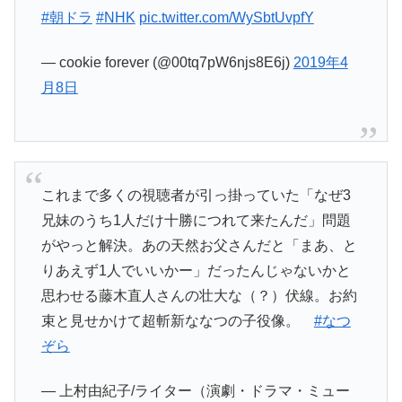
#朝ドラ
#NHK
pic.twitter.com/WySbtUvpfY
— cookie forever (@00tq7pW6njs8E6j)
2019年4
月8日
これまで多くの視聴者が引っ掛っていた「なぜ3
兄妹のうち1人だけ十勝につれて来たんだ」問題
がやっと解決。あの天然お父さんだと「まあ、と
りあえず1人でいいかー」だったんじゃないかと
思わせる藤木直人さんの壮大な（？）伏線。お約
束と見せかけて超斬新ななつの子役像。
#なつ
ぞら
— 上村由紀子/ライター（演劇・ドラマ・ミュー