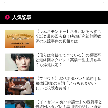
人気記事
【ラムネモンキー】ネタバレあらすじ
全話＆最終回考察！映画研究部顧問教
師の失踪事件の真相とは
【僕らは奇跡でできている】の視聴率
と最終回ネタバレ！高橋一生主演も早
くも爆死決定？
【ブギウギ】32話ネタバレと感想｜伝
蔵(坂田聡)の台詞「どっちもまやか
し」に視聴者共感！
【イノセンス-冤罪弁護士】の視聴率と
最終回ネタバレ！黒川拓の悲しい過去