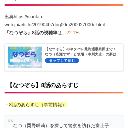
出典https://mantan-
web.jp/article/20190407dog00m200027000c.html
『なつぞら』8話の視聴率
は、
22.1
%
【なつぞら】のネタバレ最終週最終回まで！
なつ（広瀬すず）と坂場（中川大志）の夢は
あの「火垂るの墓」！
【なつぞら】8話のあらすじ
・
8話のあらすじ（事前情報）
なつ（粟野咲莉）を探して警察を訪れた富士子