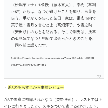
（松嶋菜々子）や剛男（藤木直人）、泰樹（草刈
正雄）たちは、なつが逃げたことを知り、言葉を
失う。手がかりを失った柴田一家は、帯広市内で
菓子屋・雪月を営むとよ（高畑淳子）や雪之助
（安田顕）のもとを訪ねる。そこで剛男は、浅草
の孤児院でなつと初めて出会ったときのことを、
一同を前に語りだす。
出典https://www2.nhk.or.jp/hensei/program/p.cgi?area=001&date=2019-04-
09&ch=21&eid=05367&f=4681
・
8話のあらすじから事前レビュー
7話で警察に補導されたなつ（粟野咲莉）。ラストではト
イレに行きましたが、スキをついて逃げるのでしょう。