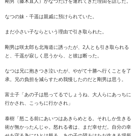
剛男（藤木直人）がなつだけを連れてきた理由を話した。
なつの妹・千遥は親戚に預けられていた。
まだ小さい子ならという理由で引き取られた。
剛男は咲太郎も北海道に誘ったが、2人とも引き取られる
と、千遥が寂しく思うから、と彼は断った。
なつは兄に抱きつき泣いたが、やがて十勝へ行くことを了
承。兄の負担を減らすため我慢したのだと剛男は思う。
富士子「あの子は怒ってるでしょうね、大人らにあっちに
行かされ、こっちに行かされ」
泰樹「怒こる前にあいつはあきらめとる。それしか生きる
術が無かったんじゃ。怒れる者は、まだ幸せだ。自分の幸
せを守る為にひとは怒る。あの子の望みはただ生きる場所