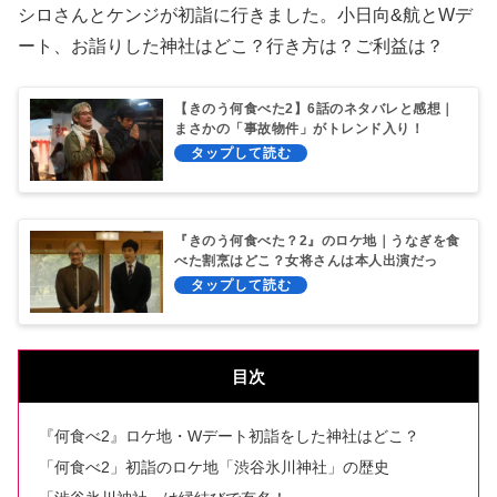
シロさんとケンジが初詣に行きました。小日向&航とWデ
ート、お詣りした神社はどこ？行き方は？ご利益は？
【きのう何食べた2】6話のネタバレと感想｜
まさかの「事故物件」がトレンド入り！
『きのう何食べた？2』のロケ地｜うなぎを食
べた割烹はどこ？女将さんは本人出演だっ
た！
目次
『何食べ2』ロケ地・Wデート初詣をした神社はどこ？
「何食べ2」初詣のロケ地「渋谷氷川神社」の歴史