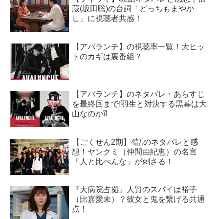
蔵(坂田聡)の台詞「どっちもまやか
し」に視聴者共感！
【アバランチ】の視聴率一覧！大ヒッ
トのカギは裏番組？
【アバランチ】のネタバレ・あらすじ
を最終回まで!羽生と対決する黒幕は大
山なのか⁈
【ごくせん2期】4話のネタバレと感
想！ヤンクミ（仲間由紀恵）の名言
「人と比べんな」が刺さる！
『大病院占拠』人質のスパイは裕子
（比嘉愛未）？彼女と鬼を繋げる共通
点！