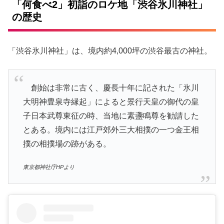
「何食べ2」初詣のロケ地「渋谷氷川神社」
の歴史
「渋谷氷川神社」は、境内約4,000坪の渋谷最古の神社。
創始は非常に古く、慶長十年に記された「氷川
大明神豊泉寺縁起」によると景行天皇の御代の皇
子日本武尊東征の時、当地に素盞鳴尊を勧請した
とある。境内には江戸郊外三大相撲の一つ金王相
撲の相撲場の跡がある。
東京都神社庁HPより