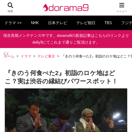
検索
メニュー
ドラマ >>
NHK
日本テレビ
テレビ朝日
TBS
フジ
現在長期メンテナンス中です。dorama9の新規記事はこちらのリンクより
dolly9にてこれまで通りご覧頂けます。
ホーム
ドラマ
テレビ東京
『きのう何食べた2』初詣のロケ地はどこ？
『きのう何食べた2』初詣のロケ地はど
こ？実は渋谷の縁結びパワースポット！