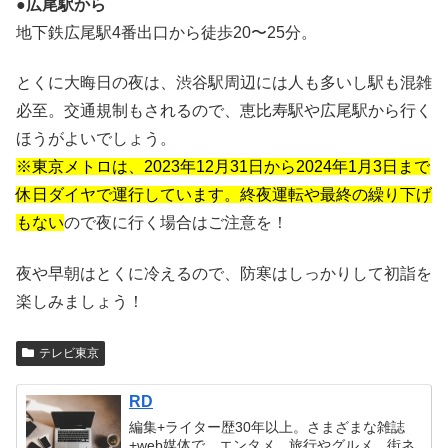
●広尾駅から
地下鉄広尾駅4番出口から徒歩20〜25分。
とくに大晦日の夜は、渋谷駅周辺には人も多いし駅も混雑
必至。交通規制もされるので、恵比寿駅や広尾駅から行く
ほうがよいでしょう。
※東京メトロは、2023年12月31日から2024年1月3日まで
休日ダイヤで運行しています。終夜運転や最終の繰り下げ
もない
ので夜に行く場合はご注意を！
夜や早朝はとくに冷えるので、防寒はしっかりして初詣を
楽しみましょう！
テレビ東京
RD
編集+ライター歴30年以上。さまざまな雑誌
+web媒体で、エンタメ、旅行やグルメ、街ネ