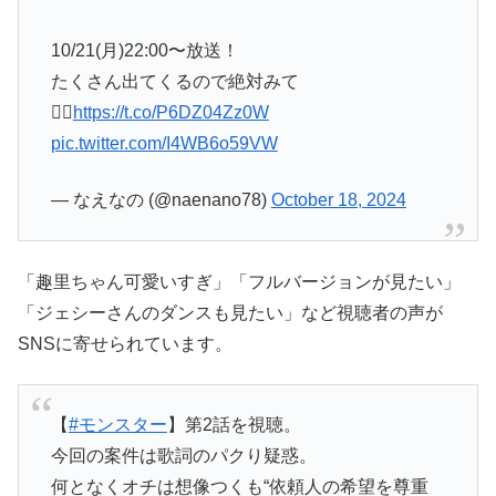
10/21(月)22:00〜放送！
たくさん出てくるので絶対みて
🙂‍↕️
https://t.co/P6DZ04Zz0W
pic.twitter.com/I4WB6o59VW
— なえなの (@naenano78)
October 18, 2024
「趣里ちゃん可愛いすぎ」「フルバージョンが見たい」
「ジェシーさんのダンスも見たい」など視聴者の声が
SNSに寄せられています。
【
#モンスター
】第2話を視聴。
今回の案件は歌詞のパクり疑惑。
何となくオチは想像つくも“依頼人の希望を尊重