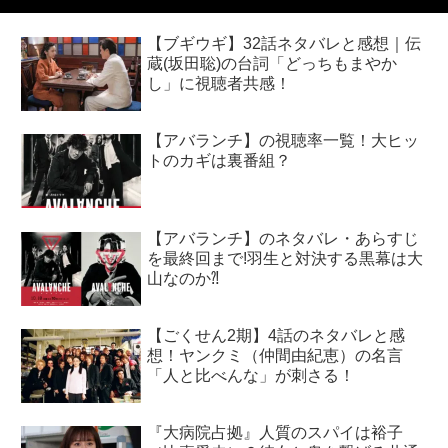
【ブギウギ】32話ネタバレと感想｜伝
蔵(坂田聡)の台詞「どっちもまやか
し」に視聴者共感！
【アバランチ】の視聴率一覧！大ヒッ
トのカギは裏番組？
【アバランチ】のネタバレ・あらすじ
を最終回まで!羽生と対決する黒幕は大
山なのか⁈
【ごくせん2期】4話のネタバレと感
想！ヤンクミ（仲間由紀恵）の名言
「人と比べんな」が刺さる！
『大病院占拠』人質のスパイは裕子