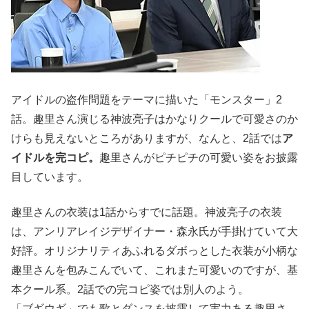
アイドルの盗作問題をテーマに描いた「モンスター」2
話。趣里さん演じる神波亮子はかなりクールで可愛さのか
けらも見えないところがありますが、なんと、2話では
ア
イドルを完コピ。
趣里さんがピチピチの可愛い姿をお披露
目しています。
趣里さんの衣装は1話からすでに話題。神波亮子の衣装
は、アンリアレイジデザイナー・森永氏が手掛けていて大
好評。オリジナリティあふれるダボっとした衣装が小柄な
趣里さんを包みこんでいて、これまた可愛いのですが、基
本クール系。2話での完コピ姿では別人のよう。
「ブギウギ」でも歌とダンスを披露して実力ある趣里さ