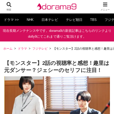
検索
メニュー
ドラマ >>
NHK
日本テレビ
テレビ朝日
TBS
フジ
現在長期メンテナンス中です。dorama9の新規記事はこちらのリンクより
dolly9にてこれまで通りご覧頂けます。
ホーム
ドラマ
フジテレビ
【モンスター】2話の視聴率と感想！趣里は
【モンスター】2話の視聴率と感想！趣里は
元ダンサー？ジェシーのセリフに注目！