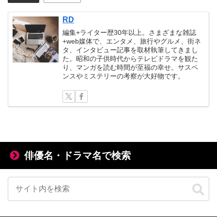
RD
編集+ライター歴30年以上。さまざまな雑誌
+web媒体で、エンタメ、旅行やグルメ、街ネ
タ、インタビュー記事を取材執筆してきまし
た。昭和の子供時代からテレビドラマを観た
り、マンガを読む時間が至福の幸せ。サスペ
ンスやミステリーの考察が大好物です。
俳優名・ドラマ名で検索