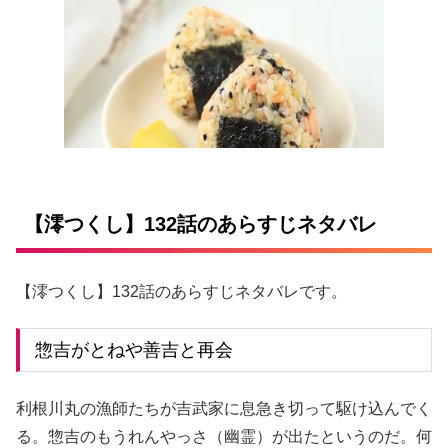
【澪つくし】132話のあらすじネタバレ
【澪つくし】132話のあらすじネタバレです。
惣吉がとねや善吉と再会
利根川丸の漁師たちが吉武家に息急き切って駆け込んでく
る。惣吉のもうれんやっさ（幽霊）が出たというのだ。何