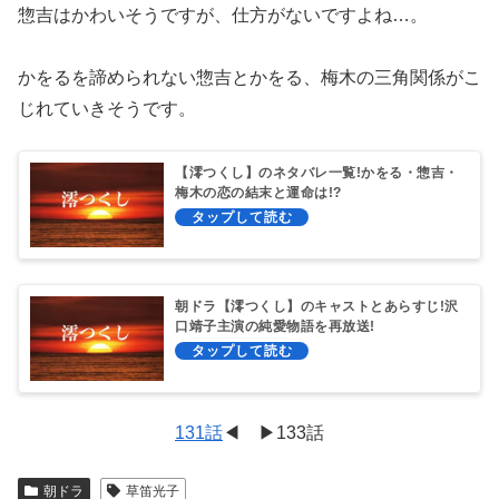
惣吉はかわいそうですが、仕方がないですよね…。
かをるを諦められない惣吉とかをる、梅木の三角関係がこ
じれていきそうです。
【澪つくし】のネタバレ一覧!かをる・惣吉・
梅木の恋の結末と運命は!?
朝ドラ【澪つくし】のキャストとあらすじ!沢
口靖子主演の純愛物語を再放送!
131話
◀︎ ▶︎133話
朝ドラ
草笛光子