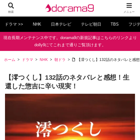
検索
メニュー
ドラマ >>
NHK
日本テレビ
テレビ朝日
TBS
フジ
現在長期メンテナンス中です。dorama9の新規記事はこちらのリンクより
dolly9にてこれまで通りご覧頂けます。
ホーム
ドラマ
NHK
朝ドラ
【澪つくし】132話のネタバレと感
【澪つくし】132話のネタバレと感想！生
還した惣吉に辛い現実！