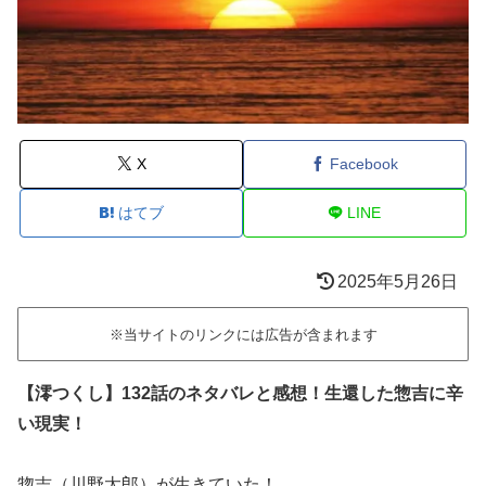
X
Facebook
はてブ
LINE
2025年5月26日
※当サイトのリンクには広告が含まれます
【澪つくし】132話のネタバレと感想！生還した惣吉に辛
い現実！
惣吉（川野太郎）が生きていた！