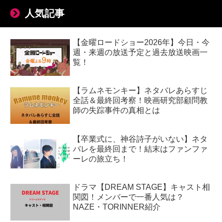
人気記事
【金曜ロードショー2026年】今日・今
週・来週の放送予定と過去放送映画一
覧！
【ラムネモンキー】ネタバレあらすじ
全話＆最終回考察！映画研究部顧問教
師の失踪事件の真相とは
【卒業式に、神谷詩子がいない】ネタ
バレを最終回まで！結末はファンファ
ーレの旅立ち！
ドラマ【DREAM STAGE】キャスト相
関図！メンバーで一番人気は？
NAZE・TORINNER紹介