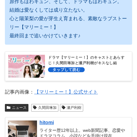
原作もほわキュン、そして、ドラマもほわキュン。
結婚は愛なくしては成り立たない。
心と陽茉梨の愛が芽生え育まれる、素敵なラブストー
リー【マリーミー！】
最終回まで追いかけていきます♪
ドラマ【マリーミー！】のキャストとあらす
じ！久間田琳加と瀬戸利樹がキスなし結
婚！？
記事内画像：
【マリーミー！】公式サイト
ニュース
久間田琳加
瀬戸利樹
hitomi
ライター歴12年以上。web新聞記事、恋愛や
ドラマコラム、小説などを手掛け現在