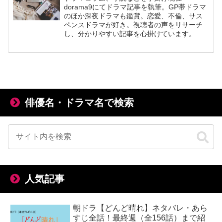
dorama9にてドラマ記事を執筆。GP帯ドラマ
のほか深夜ドラマも鑑賞。恋愛、不倫、サス
ペンスドラマが好き。視聴者の声をリサーチ
し、分かりやすい記事を心掛けています。
俳優名・ドラマ名で検索
人気記事
朝ドラ【どんど晴れ】ネタバレ・あら
すじ全話！最終週（全156話）まで紹