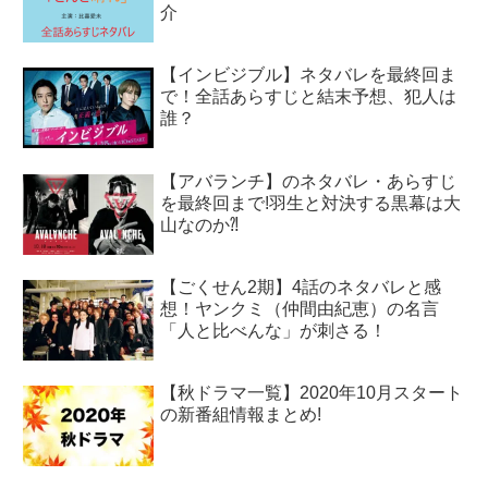
介
【インビジブル】ネタバレを最終回ま
で！全話あらすじと結末予想、犯人は
誰？
【アバランチ】のネタバレ・あらすじ
を最終回まで!羽生と対決する黒幕は大
山なのか⁈
【ごくせん2期】4話のネタバレと感
想！ヤンクミ（仲間由紀恵）の名言
「人と比べんな」が刺さる！
【秋ドラマ一覧】2020年10月スタート
の新番組情報まとめ!