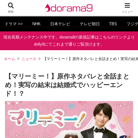
検索
メニュー
ドラマ >>
NHK
日本テレビ
テレビ朝日
TBS
フジ
現在長期メンテナンス中です。dorama9の新規記事はこちらのリンクより
dolly9にてこれまで通りご覧頂けます。
ホーム
ニュース
【マリーミー！】原作ネタバレと全話まとめ！実写の結
【マリーミー！】原作ネタバレと全話まと
め！実写の結末は結婚式でハッピーエン
ド！？