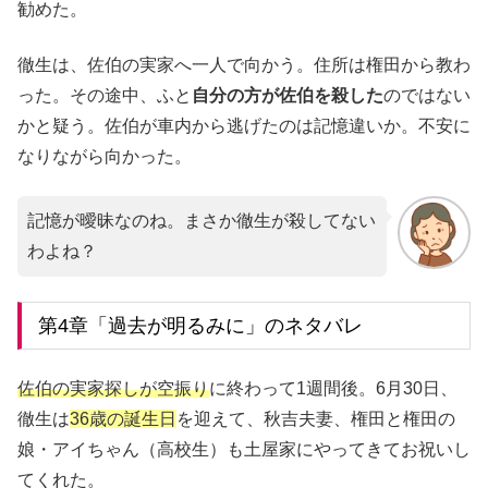
勧めた。
徹生は、佐伯の実家へ一人で向かう。住所は権田から教わ
った。その途中、ふと
自分の方が佐伯を殺した
のではない
かと疑う。佐伯が車内から逃げたのは記憶違いか。不安に
なりながら向かった。
記憶が曖昧なのね。まさか徹生が殺してない
わよね？
第4章「過去が明るみに」のネタバレ
佐伯の実家探しが空振り
に終わって1週間後。6月30日、
徹生は
36歳の誕生日
を迎えて、秋吉夫妻、権田と権田の
娘・アイちゃん（高校生）も土屋家にやってきてお祝いし
てくれた。