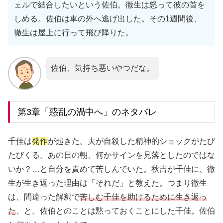
ェルで結合したいという佐伯。徹生は怒って彼の首を
しめる。佐伯は車の外へ逃げ出した。その1週間後、
徹生は屋上に行って飛び降りた。
佐伯、気持ち悪いやつだな。
第3章「惑乱の渦中へ」のネタバレ
千佳は
発作
が起きた。夫が自殺した精神的ショックがたび
たびくる。あの日の朝、何かサインを見落としたのではな
いか？…と自分を責めて苦しんでいた。秋吉が千佳に、徹
生が生き返った理由は「それだ」と教えた。つまり徹生
は、間違った解釈で
苦しむ千佳を助けるために生き返っ
た
、と。佐伯とのことは黙っておくことにした千佳。佐伯