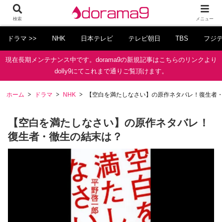
検索
メニュー
ドラマ >>
NHK
日本テレビ
テレビ朝日
TBS
フジ
現在長期メンテナンス中です。dorama9の新規記事はこちらのリンクより
dolly9にてこれまで通りご覧頂けます。
ホーム
ドラマ
NHK
【空白を満たしなさい】の原作ネタバレ！復生者
【空白を満たしなさい】の原作ネタバレ！
復生者・徹生の結末は？