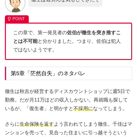
この章で、第一発見者の
佐伯が徹生を突き推すこ
とは不可能
と分かりました。つまり、佐伯は犯人
ではないようです。
第5章「茫然自失」のネタバレ
徹生は秋吉が経営するディスカウントショップに週5日で
勤務。だが月11万ほどの収入しかない。再就職も探して
いるが、「復生者」と明かすと
不採用に
なってしまう。
さらに
生命保険を返す
よう言われてしまう徹生。千佳はマ
ンションを売って、見合った住まいに引っ越そうという