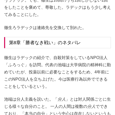
うラデック。でも、徹生は10回のうち1回しかしない1回
をしたことを褒めて、尊敬した。ラデックはもう少し考え
てみることにした。
徹生ろラデックは連絡先を交換して別れた。
第8章「勝者なき戦い」のネタバレ
徹生はラデックの紹介で、自殺対策をしているNPO法人
「ふろっぐ」を訪問。代表の池端は大学病院の精神科に勤
めていたが、投薬以前に必要なことをするため、4年前に
このNPO法人を立ち上げた。今は医療行為以外でできる
ことをしているという。
池端は分人主義を説いた。「
分人
」とは対人関係ごとに生
じる様々な自分のこと。 一人の人間は複数の
分人
ででき
ており、「本当の自分」という中心は存在しないというも