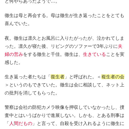
と何やらあったようで…。
徹生は母と再会する。母は徹生が生き返ったことをとても
喜んでいた。
夜。徹生は凛久とお風呂に入りたがったが、泣かれてしま
った。凛久が寝た後、リビングのソファーで3年ぶりに
夫
婦の営み
をする徹生と千佳。徹生は、
生きている
ことを実
感した。
生き返った者たちは「
復生者
」と呼ばれた。＜
複生者の会
＞というのもできていた。徹生は会に相談して、ネット上
の批判を消してもらった。
警察は会社の防犯カメラ映像を押収していなかったし、捜
査中とはいうばかりで進展しない。しかも、とある刑事は
「
人間だもの
」と言って、自殺を受け入れるように徹生に