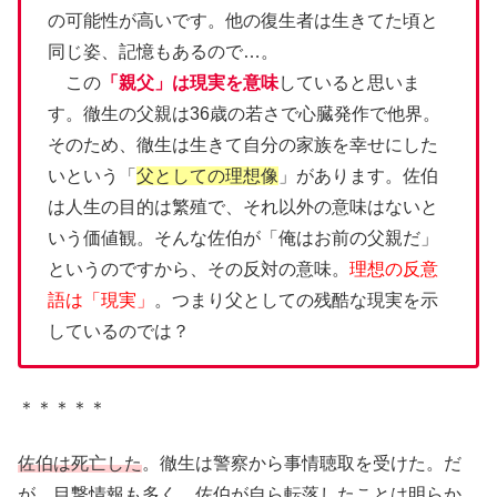
の可能性が高いです。他の復生者は生きてた頃と
同じ姿、記憶もあるので…。
この
「親父」は現実を意味
していると思いま
す。徹生の父親は36歳の若さで心臓発作で他界。
そのため、徹生は生きて自分の家族を幸せにした
いという「
父としての理想像
」があります。佐伯
は人生の目的は繁殖で、それ以外の意味はないと
いう価値観。そんな佐伯が「俺はお前の父親だ」
というのですから、その反対の意味。
理想の反意
語は「現実」
。つまり父としての残酷な現実を示
しているのでは？
＊＊＊＊＊
佐伯は死亡した
。徹生は警察から事情聴取を受けた。だ
が、目撃情報も多く、佐伯が自ら転落したことは明らか