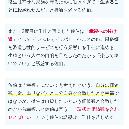
徹生は幸せな家族を守るために働きすぎて「
生きるこ
とに殺された
んだ」と持論を述べる佐伯。
また、2度目に千佳と再会した佐伯は「
幸福への抜け
道
」としてデリヘル（デリバリーヘルスの略。風俗嬢
を派遣し性的サービスを行う業態）を千佳に進める。
生殖という人生の目的を果たしたのだから「楽して稼
いでいい」と誘惑する佐伯。
佐伯は「幸福」についても考えたという。
自分の価値
観（金、出世など）と自分自身が合致したとき幸福
で
はないか。徹生は自殺したいという価値観と合致した
のだから幸福…と佐伯は言う。「
現状に価値観を合わ
せればいい
」という佐伯の誘惑は、千佳を苦しめる。