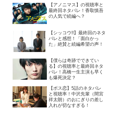
【アノニマス】の視聴率と
最終回ネタバレ！香取慎吾
の人気で続編へ？
【シッコウ!!】最終回のネタ
バレと感想！「面白かっ
た」絶賛と続編希望の声！
【僕らは奇跡でできてい
る】の視聴率と最終回ネタ
バレ！高橋一生主演も早く
も爆死決定？
【ボス恋】5話のネタバレ
と視聴率！中沢先輩（間宮
祥太朗）のおにぎりの差し
入れが切なすぎる！