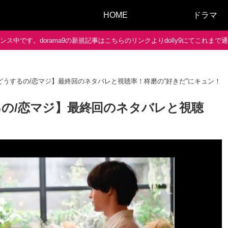
HOME
ドラマ
ス中です。dorama9の新規記事はこちらのリンクよりdolly9にてこれま
うするの/恋マジ】最終回のネタバレと視聴率！柊磨の“好きだ”にキュン！
の/恋マジ】最終回のネタバレと視聴