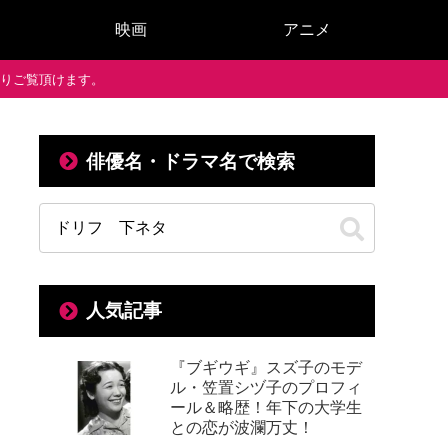
映画
アニメ
で通りご覧頂けます。
俳優名・ドラマ名で検索
人気記事
『ブギウギ』スズ子のモデ
ル・笠置シヅ子のプロフィ
ール＆略歴！年下の大学生
との恋が波瀾万丈！