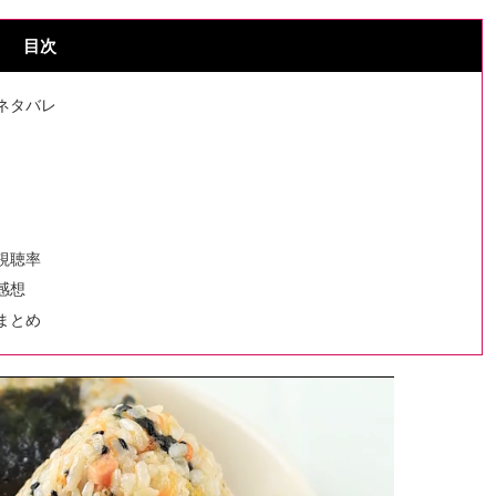
目次
ネタバレ
視聴率
感想
まとめ