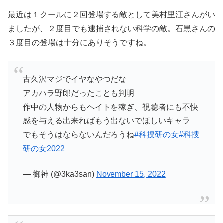
最近は１クールに２回登場する敵として美村里江さんがい
ましたが、２度目でも逮捕されない科学の敵。石黒さんの
３度目の登場は十分にありそうですね。
古久沢マジでイヤなやつだな
アカハラ野郎だったことも判明
作中の人物からもヘイトを稼ぎ、視聴者にも不快
感を与える出来ればもう出ないでほしいキャラ
でもそうはならないんだろうね
#科捜研の女
#科捜
研の女2022
— 御神 (@3ka3san)
November 15, 2022