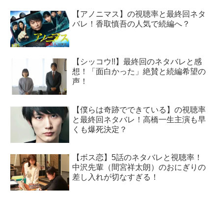
【アノニマス】の視聴率と最終回ネタ
バレ！香取慎吾の人気で続編へ？
【シッコウ!!】最終回のネタバレと感
想！「面白かった」絶賛と続編希望の
声！
【僕らは奇跡でできている】の視聴率
と最終回ネタバレ！高橋一生主演も早
くも爆死決定？
【ボス恋】5話のネタバレと視聴率！
中沢先輩（間宮祥太朗）のおにぎりの
差し入れが切なすぎる！