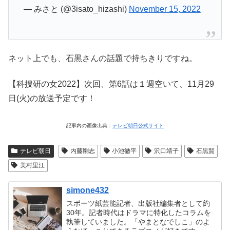
— みさと (@3isato_hizashi)
November 15, 2022
ネット上でも、石黒さんの話題で持ちきりですね。
【科捜研の女2022】次回、第6話は１週空いて、11月29
日(火)の放送予定です！
記事内の画像出典：
テレビ朝日公式サイト
テレビ朝日
内藤剛志
小池徹平
沢口靖子
石黒賢
美村里江
simone432
スポーツ紙芸能記者、出版社編集者として約
30年。記者時代はドラマに特化したコラムを
執筆していました。「やまとなでしこ」のよ