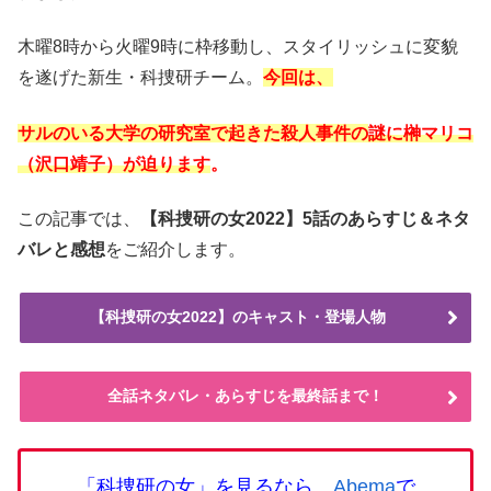
木曜8時から火曜9時に枠移動し、スタイリッシュに変貌
を遂げた新生・科捜研チーム。
今回は、
サルのいる大学の研究室で起きた殺人事件
の
謎に榊マリコ
（沢口靖子）が迫ります
。
この記事では、
【科捜研の女2022】5話のあらすじ＆ネタ
バレと感想
をご紹介します。
【科捜研の女2022】のキャスト・登場人物
全話ネタバレ・あらすじを最終話まで！
「科捜研の女」を見るなら、
Abema
で