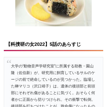
【科捜研の女2022】5話のあらすじ
大学の“動物音声学研究室”に所属する助教・園山
隆（佐伯新）が、研究用に飼育しているサルのケ
ージの前で絶命しているのが見つかった。臨場し
た
榊マリコ（沢口靖子）
は、遺体の後頭部と前頭
部にそれぞれ傷があることに気づく。おそらく何
者かに正面から切りつけられ、その衝撃で転倒。
後頭部を打ちつけたことが、致命傷になったもの