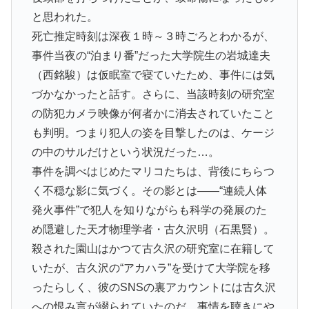
と思われた。
死亡推定時刻は深夜１時～３時ごろとわかるが、
事件当夜の“泊まり番”だった大学院生の岩城達夫
（西銘駿）は仮眠室で寝ていたため、事件には気
づかなかったと話す。さらに、当該時刻の研究室
の防犯カメラ映像が何者かに消去されていたこと
も判明。つまり犯人の姿を目撃したのは、ケージ
の中のサルだけという状況だった…。
事件を調べはじめたマリコたちは、背後にちらつ
く不穏な影に気づく。その影とは――“連続人体
発火事件”で犯人を知りながらも科学の発展のた
め隠避した天才物理学者・古久沢明（石黒賢）。
殺された園山はかつて古久沢の研究室に在籍して
いたが、古久沢の“アカハラ”を受けて大学院を移
ったらしく、彼のSNSの裏アカウントには古久沢
への恨み言が綴られていたのだ。事情を聴きにや