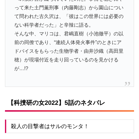
って来た
土門薫刑事（内藤剛志）
から園山につい
て問われた古久沢は、「彼はこの世界には必要の
ない科学者だった」と辛辣に語る。
そんな中、マリコは、
君嶋直樹（小池徹平）
の以
前の同僚であり、“連続人体発火事件”のときにア
ドバイスをもらった生物学者・由井沙織（高田里
穂）が現場付近を走り回っているのを見かける
が…!?
【科捜研の女2022】5話のネタバレ
殺人の目撃者はサルのモンタ！