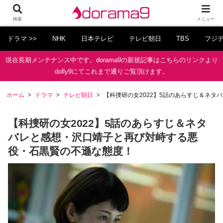
検索
メニュー
ドラマ >>
NHK
日本テレビ
テレビ朝日
TBS
フジ
現在長期メンテナンス中です。dorama9の新規記事はこちらのリンクより
dolly9にてこれまで通りご覧頂けます。
ホーム
ドラマ
テレビ朝日
【科捜研の女2022】5話のあらすじ＆ネ
【科捜研の女2022】5話のあらすじ＆ネタ
バレと感想・沢口靖子と再び対峙する悪
役・石黒賢の不遜な態度！