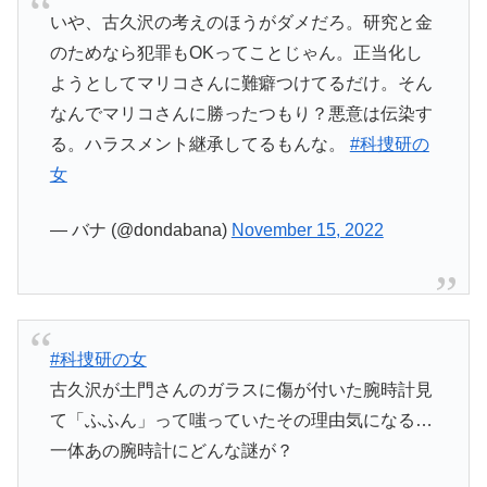
いや、古久沢の考えのほうがダメだろ。研究と金
のためなら犯罪もOKってことじゃん。正当化し
ようとしてマリコさんに難癖つけてるだけ。そん
なんでマリコさんに勝ったつもり？悪意は伝染す
る。ハラスメント継承してるもんな。
#科捜研の
女
— バナ (@dondabana)
November 15, 2022
#科捜研の女
古久沢が土門さんのガラスに傷が付いた腕時計見
て「ふふん」って嗤っていたその理由気になる…
一体あの腕時計にどんな謎が？