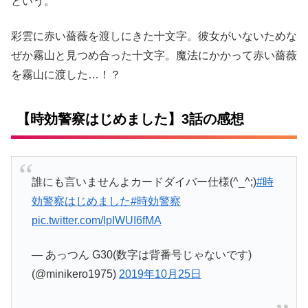
という。
彩雲に赤い薔薇を渡しにきた十文字。彼女がいないためな
ぜか霧山と見つめ合った十文字。魔法にかかって赤い薔薇
を霧山に渡した…！？
【時効警察はじめました】3話の感想
誰にも言いませんよカードダイバー仕様(^_^;)
#時
効警察はじめました
#時効警察
pic.twitter.com/lpIWUI6fMA
— あっつん G30(数字は背番号じゃないです)
(@minikero1975)
2019年10月25日