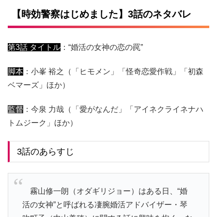
【時効警察はじめました】3話のネタバレ
第3話 タイトル
：“婚活の女神の恋の罠”
脚本
：小峯 裕之（「ヒモメン」「怪奇恋愛作戦」「初森
ベマーズ」ほか）
監督
：今泉 力哉（「愛がなんだ」「アイネクライネナハ
トムジーク」ほか）
3話のあらすじ
霧山修一朗（オダギリジョー）はある日、“婚
活の女神”と呼ばれる凄腕婚活アドバイザー・琴