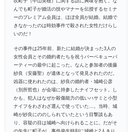
吹町子（中山美穂）に関する話に興味を抱く。な
んでも町子が婚活の技やマナーを伝授するセミナ
ーのプレミアム会員は、ほぼ全員が結婚。結婚で
きなかったのは時効事件で殺された女性だけらし
いのだ！
その事件は25年前、新たに結婚が決まった3人の
女性会員とその婚約者たちを祝うバーベキューパ
ーティーの最中に起こった。なんと参加者の後藤
紗良（安藤聖）が遺体となって発見されたのだ。
凶器に使われたのは、紗良の婚約者・城崎公彦
（別所哲也）が会場に持参したナイフセット。し
かも、犯人はなぜか殺傷能力の低いハサミと小型
ナイフをわざわざ選んで使っていた…。当時、城
崎が紗良にののしられていたという目撃談もあ
り、容疑の目は城崎へ向けられることに。だがそ
の矢先に町子が、事件発生時刻に城崎と2人きり