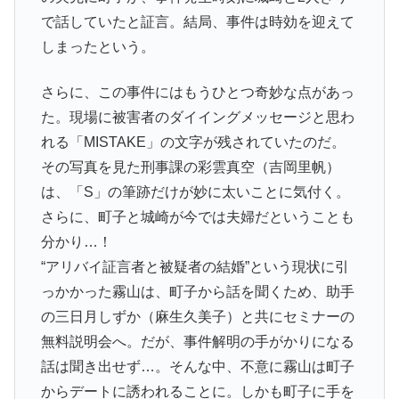
で話していたと証言。結局、事件は時効を迎えて
しまったという。
さらに、この事件にはもうひとつ奇妙な点があっ
た。現場に被害者のダイイングメッセージと思わ
れる「MISTAKE」の文字が残されていたのだ。
その写真を見た刑事課の彩雲真空（吉岡里帆）
は、「S」の筆跡だけが妙に太いことに気付く。
さらに、町子と城崎が今では夫婦だということも
分かり…！
“アリバイ証言者と被疑者の結婚”という現状に引
っかかった霧山は、町子から話を聞くため、助手
の三日月しずか（麻生久美子）と共にセミナーの
無料説明会へ。だが、事件解明の手がかりになる
話は聞き出せず…。そんな中、不意に霧山は町子
からデートに誘われることに。しかも町子に手を