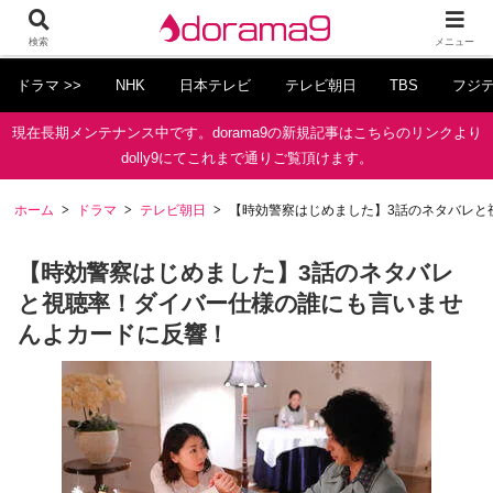
検索
メニュー
ドラマ >>
NHK
日本テレビ
テレビ朝日
TBS
フジ
現在長期メンテナンス中です。dorama9の新規記事はこちらのリンクより
dolly9にてこれまで通りご覧頂けます。
ホーム
ドラマ
テレビ朝日
【時効警察はじめました】3話のネタバレと
【時効警察はじめました】3話のネタバレ
と視聴率！ダイバー仕様の誰にも言いませ
んよカードに反響！