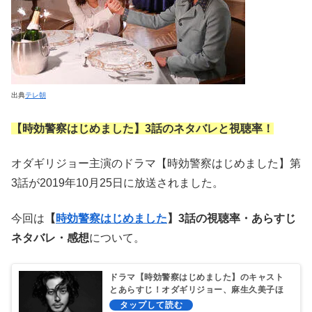
出典
テレ朝
【時効警察はじめました】3話のネタバレと視聴率！
オダギリジョー主演のドラマ【時効警察はじめました】第
3話が2019年10月25日に放送されました。
今回は
【
時効警察はじめました
】3話の視聴率・あらすじ
ネタバレ・感想
について。
ドラマ【時効警察はじめました】のキャスト
とあらすじ！オダギリジョー、麻生久美子ほ
か出演者一覧！