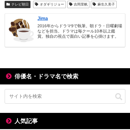
テレビ朝日
オダギリジョー
吉岡里帆
麻生久美子
Jima
2016年からドラマ9で執筆。朝ドラ・日曜劇場
などを担当。ドラマは毎クール10本以上鑑
賞。独自の視点で面白い記事を心掛けます。
俳優名・ドラマ名で検索
人気記事