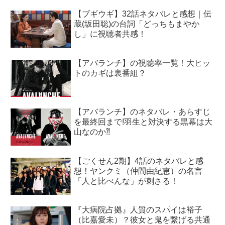
【ブギウギ】32話ネタバレと感想｜伝
蔵(坂田聡)の台詞「どっちもまやか
し」に視聴者共感！
【アバランチ】の視聴率一覧！大ヒッ
トのカギは裏番組？
【アバランチ】のネタバレ・あらすじ
を最終回まで!羽生と対決する黒幕は大
山なのか⁈
【ごくせん2期】4話のネタバレと感
想！ヤンクミ（仲間由紀恵）の名言
「人と比べんな」が刺さる！
『大病院占拠』人質のスパイは裕子
（比嘉愛未）？彼女と鬼を繋げる共通