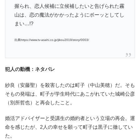
握られ、恋人候補に立候補したいと告げられた霧
山は、恋の魔法がかかったようにボーッとしてし
まい…!?
出典https://www.tv-asahi.co.jp/jikou2019/story/0003/
犯人の動機：ネタバレ
紗良（安藤聖）を殺害したのは町子（中山美穂）だ。そも
そもの発端は、町子が学生時代にあこがれていた城崎公彦
（別所哲也）と再会したこと。
婚活アドバイザーと受講生の婚約者という立場の再会。運
命を感じたが、2人の幸せを願って町子は黒子に徹してい
た。