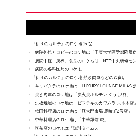
『祈りのカルテ』のロケ地:病院
病院外観とロビーのロケ地は「千葉大学医学部附属
病院中庭、病棟、食堂のロケ地は「NTT中央研修セ
病院の各科医局のロケ地
『祈りのカルテ』のロケ地:焼き肉屋などの飲食店
キャバクラのロケ地は「LUXURY LOUNGE MILAS 
焼き肉屋のロケ地は「炭火焼ホルモン ぐう 渋谷」
鉄板焼屋のロケ地は「ビフテキのカワムラ 六本木店
韓国料理店のロケ地は「豚大門市場 馬喰町2号店」
中華料理店のロケ地は「中華麺舗 虎」
喫茶店のロケ地は「珈琲タイムス」