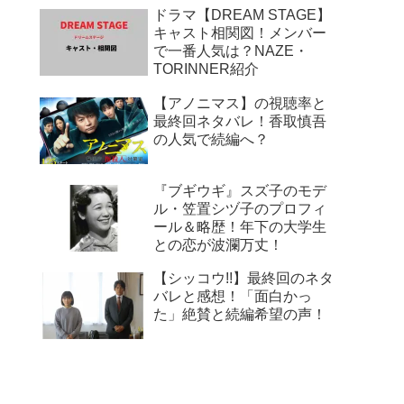
ドラマ【DREAM STAGE】
キャスト相関図！メンバー
で一番人気は？NAZE・
TORINNER紹介
【アノニマス】の視聴率と
最終回ネタバレ！香取慎吾
の人気で続編へ？
『ブギウギ』スズ子のモデ
ル・笠置シヅ子のプロフィ
ール＆略歴！年下の大学生
との恋が波瀾万丈！
【シッコウ!!】最終回のネタ
バレと感想！「面白かっ
た」絶賛と続編希望の声！