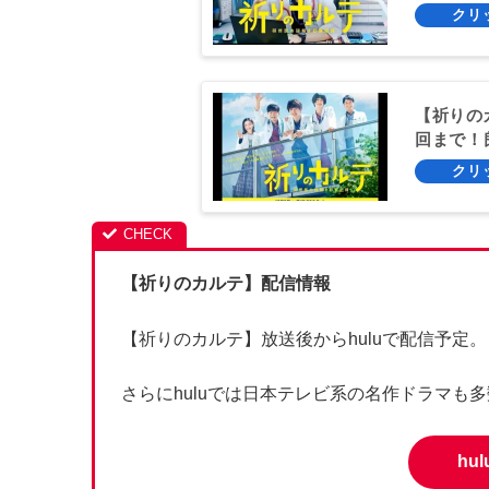
【祈りの
回まで！
【祈りのカルテ】
配信情報
【祈りのカルテ】放送後からhuluで配信予定。
さらにhuluでは日本テレビ系の名作ドラマも
hu