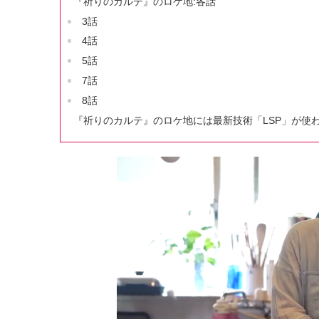
『祈りのカルテ』のロケ地:各話
3話
4話
5話
7話
8話
『祈りのカルテ』のロケ地には最新技術「LSP」が使