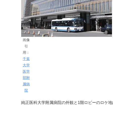
画像
引
用：
千葉
大学
医学
部附
属病
院
純正医科大学附属病院の外観と1階ロビーのロケ地