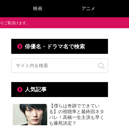
映画
アニメ
で通りご覧頂けます。
俳優名・ドラマ名で検索
人気記事
【僕らは奇跡でできてい
る】の視聴率と最終回ネタ
バレ！高橋一生主演も早く
も爆死決定？