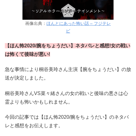
画像出典：
ほんとにあった怖い話 – フジテレ
ビ
【ほん怖2020/腕をちょうだい】ネタバレと感想!女の戦い
は怖くて後味が悪い!
急な事情により桐谷美玲さん主演【腕をちょうだい】の放
送が決定しました。
桐谷美玲さんVS菜々緒さんの女の戦いと後味の悪さは心
霊よりも怖いかもしれません。
今回の記事では【ほん怖2020/腕をちょうだい】のネタバ
レと感想をお伝えします。