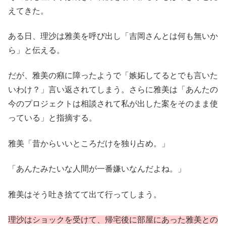
えてきた。
ある日、理沙は雅美を呼び出し「吉岡さんとは何も無いか
ら」と伝える。
だが、雅美の癪に障ったようで「嫉妬してるとでも言いた
いわけ？」言い返されてしまう。さらに雅美は「あんたの
今のプロジェクトは相談されて私が出した案をそのまま使
っている」と指摘する。
雅美「昔からいいところだけを独り占め。」
「あんたみたいな人間が一番嫌いなんだよね。」
雅美はそう吐き捨てて出て行ってしまう。
理沙はショックを受けて、帰宅後に部屋にあった雅美との