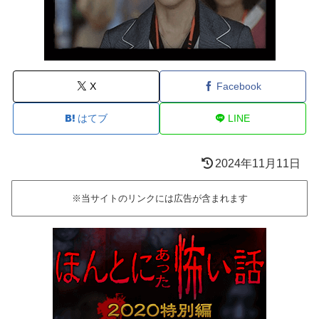
X
Facebook
はてブ
LINE
2024年11月11日
※当サイトのリンクには広告が含まれます