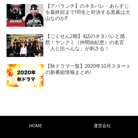
【アバランチ】のネタバレ・あらすじ
を最終回まで!羽生と対決する黒幕は大
山なのか⁈
【ごくせん2期】4話のネタバレと感
想！ヤンクミ（仲間由紀恵）の名言
「人と比べんな」が刺さる！
【秋ドラマ一覧】2020年10月スタート
の新番組情報まとめ!
HOME
運営会社