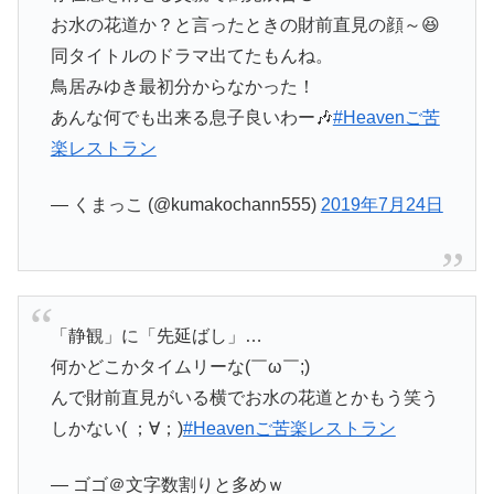
お水の花道か？と言ったときの財前直見の顔～😆
同タイトルのドラマ出てたもんね。
鳥居みゆき最初分からなかった！
あんな何でも出来る息子良いわー🎶
#Heavenご苦
楽レストラン
— くまっこ (@kumakochann555)
2019年7月24日
「静観」に「先延ばし」…
何かどこかタイムリーな(￣ω￣;)
んで財前直見がいる横でお水の花道とかもう笑う
しかない( ；∀；)
#Heavenご苦楽レストラン
— ゴゴ＠文字数割りと多めｗ