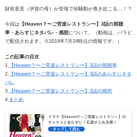
財前直見（伊賀の母）が登場で珍騒動が巻き起こる…！？
今回は
【Heaven？〜ご苦楽レストラン〜】3話の視聴
率・あらすじネタバレ・感想
について。（動画は、パラビ
で配信されます。※2019年7月24時点の情報です。）
この記事の目次
1.
【Heaven？〜ご苦楽レストラン〜】3話の視聴率
2.
【Heaven？〜ご苦楽レストラン〜】3話のあらすじネタ
バレ
3.
【Heaven？〜ご苦楽レストラン〜】3話の感想
4.
まとめ
ドラマ【Heaven?～ご苦楽レストラン～】の
キャストとあらすじ！石原さとみ主演！