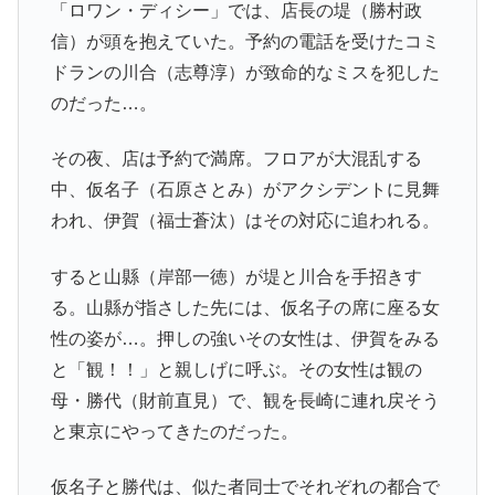
「ロワン・ディシー」では、店長の堤（勝村政
信）が頭を抱えていた。予約の電話を受けたコミ
ドランの川合（志尊淳）が致命的なミスを犯した
のだった…。
その夜、店は予約で満席。フロアが大混乱する
中、仮名子（石原さとみ）がアクシデントに見舞
われ、伊賀（福士蒼汰）はその対応に追われる。
すると山縣（岸部一徳）が堤と川合を手招きす
る。山縣が指さした先には、仮名子の席に座る女
性の姿が…。押しの強いその女性は、伊賀をみる
と「観！！」と親しげに呼ぶ。その女性は観の
母・勝代（財前直見）で、観を長崎に連れ戻そう
と東京にやってきたのだった。
仮名子と勝代は、似た者同士でそれぞれの都合で