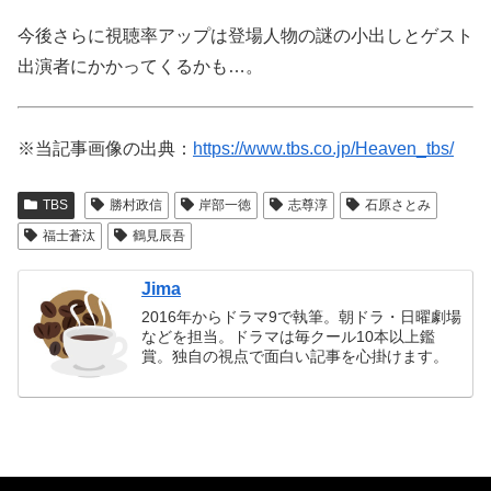
今後さらに視聴率アップは登場人物の謎の小出しとゲスト
出演者にかかってくるかも…。
※当記事画像の出典：
https://www.tbs.co.jp/Heaven_tbs/
TBS
勝村政信
岸部一徳
志尊淳
石原さとみ
福士蒼汰
鶴見辰吾
Jima
2016年からドラマ9で執筆。朝ドラ・日曜劇場
などを担当。ドラマは毎クール10本以上鑑
賞。独自の視点で面白い記事を心掛けます。