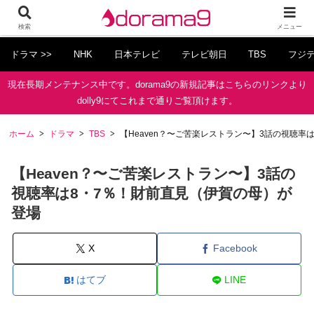
検索
メニュー
ドラマ >>
NHK
日本テレビ
テレビ朝日
TBS
フジ
現在長期メンテナンス中です。dorama9の新規記事はこちらのリンクより
dolly9にてこれまで通りご覧頂けます。
ホーム
ドラマ
TBS
【Heaven？〜ご苦楽レストラン〜】3話の視聴率
【Heaven？〜ご苦楽レストラン〜】3話の
視聴率は8・7％！財前直見（伊賀の母）が
登場
X
Facebook
はてブ
LINE