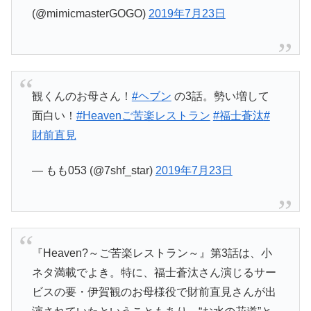
(@mimicmasterGOGO)
2019年7月23日
観くんのお母さん！
#ヘブン
の3話。勢い増して
面白い！
#Heavenご苦楽レストラン
#福士蒼汰
#
財前直見
— もも053 (@7shf_star)
2019年7月23日
『Heaven?～ご苦楽レストラン～』第3話は、小
ネタ満載でよき。特に、福士蒼汰さん演じるサー
ビスの要・伊賀観のお母様役で財前直見さんが出