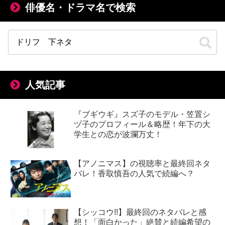
俳優名・ドラマ名で検索
人気記事
『ブギウギ』スズ子のモデル・笠置シ
ヅ子のプロフィール＆略歴！年下の大
学生との恋が波瀾万丈！
【アノニマス】の視聴率と最終回ネタ
バレ！香取慎吾の人気で続編へ？
【シッコウ!!】最終回のネタバレと感
想！「面白かった」絶賛と続編希望の