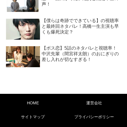
声！
【僕らは奇跡でできている】の視聴率
と最終回ネタバレ！高橋一生主演も早
くも爆死決定？
【ボス恋】5話のネタバレと視聴率！
中沢先輩（間宮祥太朗）のおにぎりの
差し入れが切なすぎる！
HOME
運営会社
サイトマップ
プライバシーポリシー