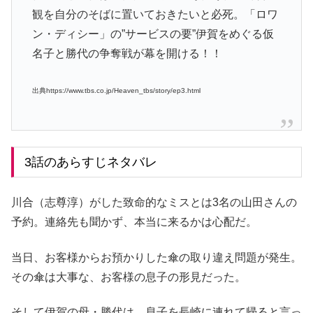
観を自分のそばに置いておきたいと必死。「ロワ
ン・ディシー」の”サービスの要”伊賀をめぐる仮
名子と勝代の争奪戦が幕を開ける！！
出典https://www.tbs.co.jp/Heaven_tbs/story/ep3.html
3話のあらすじネタバレ
川合（志尊淳）がした致命的なミスとは3名の山田さんの
予約。連絡先も聞かず、本当に来るかは心配だ。
当日、お客様からお預かりした傘の取り違え問題が発生。
その傘は大事な、お客様の息子の形見だった。
そして伊賀の母・勝代は、息子を長崎に連れて帰ると言っ