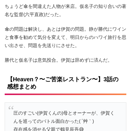
ちょうど傘を間違えた人物が来店。仮名子の知り合いの著
名な監督(六平直政)だった。
傘の問題は解決し、あとは伊賀の問題。静が勝代にワイン
と食事を勧めて気分を変えて、明日からのハワイ旅行を思
い出させ、問題を先送りにさせた。
勝代と仮名子は意気投合。伊賀は辞めずに済んだ。
【Heaven？〜ご苦楽レストラン〜】3話の
感想まとめ
圧のすごい(伊賀くんの)母とオーナーが、伊賀く
んを巡ってのバトル面白かった( ´艸｀)
存在感を消せる父親で鶴見辰吾😅