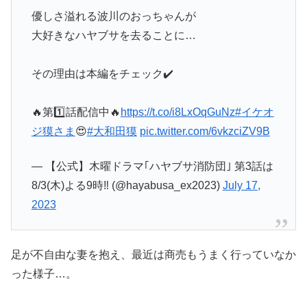
優しさ溢れる波川のおっちゃんが
大好きなハヤブサを去ることに…
その理由は本編をチェック✔️
🔥第1️⃣話配信中🔥
https://t.co/i8LxOqGuNz
#イケオ
ジ獏さま
😍
#大和田獏
pic.twitter.com/6vkzciZV9B
— 【公式】木曜ドラマ｢ハヤブサ消防団｣ 第3話は
8/3(木)よる9時‼︎ (@hayabusa_ex2023)
July 17,
2023
足が不自由な妻を抱え、最近は商売もうまく行っていなか
った様子…。