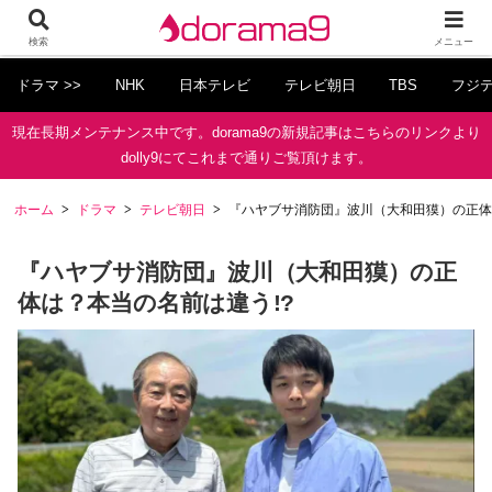
検索
メニュー
ドラマ >>
NHK
日本テレビ
テレビ朝日
TBS
フジ
現在長期メンテナンス中です。dorama9の新規記事はこちらのリンクより
dolly9にてこれまで通りご覧頂けます。
ホーム
ドラマ
テレビ朝日
『ハヤブサ消防団』波川（大和田獏）の正体
『ハヤブサ消防団』波川（大和田獏）の正
体は？本当の名前は違う!?