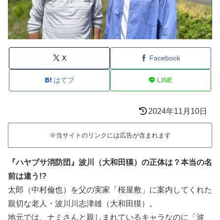
X
Facebook
はてブ
LINE
2024年11月10日
※当サイトのリンクには広告が含まれます
『ハヤブサ消防団』波川（大和田獏）の正体は？本当の名
前は違う!?
太郎（中村倫也）を父の実家「桜屋敷」に案内してくれた
親切な老人・波川川志津雄（大和田獏）。
地元では、ナミさんと親しまれているキャラなのに「波