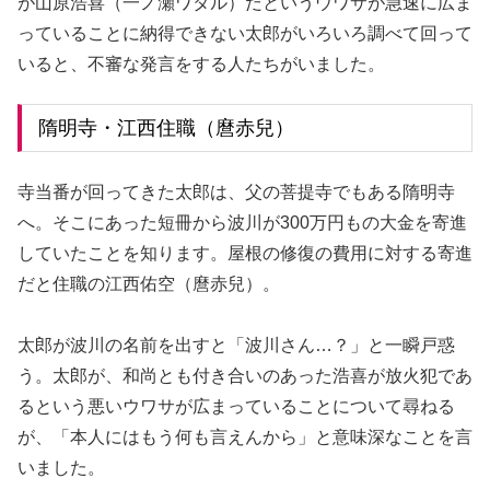
が山原浩喜（一ノ瀬ワタル）だというウワサが急速に広ま
っていることに納得できない太郎がいろいろ調べて回って
いると、不審な発言をする人たちがいました。
隋明寺・江西住職（麿赤兒）
寺当番が回ってきた太郎は、父の菩提寺でもある隋明寺
へ。そこにあった短冊から波川が300万円もの大金を寄進
していたことを知ります。屋根の修復の費用に対する寄進
だと住職の江西佑空（麿赤兒）。
太郎が波川の名前を出すと「波川さん…？」と一瞬戸惑
う。太郎が、和尚とも付き合いのあった浩喜が放火犯であ
るという悪いウワサが広まっていることについて尋ねる
が、「本人にはもう何も言えんから」と意味深なことを言
いました。