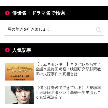
俳優名・ドラマ名で検索
人気記事
【ラムネモンキー】ネタバレあらすじ
全話＆最終回考察！映画研究部顧問教
師の失踪事件の真相とは
【僕らは奇跡でできている】の視聴率
と最終回ネタバレ！高橋一生主演も早
くも爆死決定？