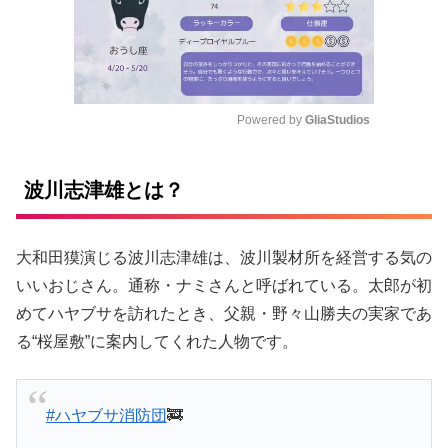
Powered by 
GliaStudios
M
u
波川志津雄とは？
t
e
大和田獏演じる波川志津雄は、波川製材所を経営する気の
いいおじさん。通称・ナミさんと呼ばれている。太郎が初
めてハヤブサを訪れたとき、父親・野々山勝夫の実家であ
る“桜屋敷”に案内してくれた人物です。
#ハヤブサ消防団
🚒