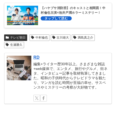
【ハヤブサ消防団】のキャストと相関図！中
村倫也主演×池井戸潤ホラーミステリー！
テレビ朝日
中村倫也
古川雄大
満島真之介
生瀬勝久
RD
編集+ライター歴30年以上。さまざまな雑誌
+web媒体で、エンタメ、旅行やグルメ、街ネ
タ、インタビュー記事を取材執筆してきまし
た。昭和の子供時代からテレビドラマを観た
り、マンガを読む時間が至福の幸せ。サスペ
ンスやミステリーの考察が大好物です。