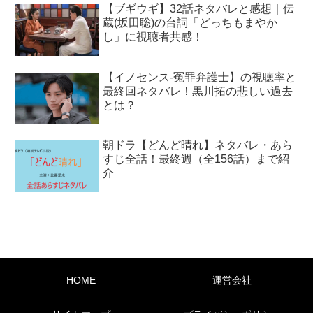
【ブギウギ】32話ネタバレと感想｜伝
蔵(坂田聡)の台詞「どっちもまやか
し」に視聴者共感！
【イノセンス-冤罪弁護士】の視聴率と
最終回ネタバレ！黒川拓の悲しい過去
とは？
朝ドラ【どんど晴れ】ネタバレ・あら
すじ全話！最終週（全156話）まで紹
介
HOME
運営会社