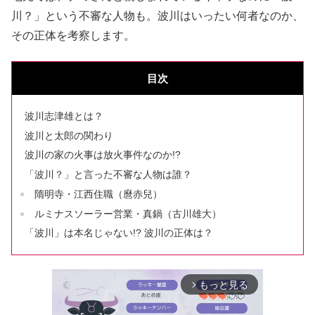
川？」という不審な人物も。波川はいったい何者なのか、
その正体を考察します。
目次
波川志津雄とは？
波川と太郎の関わり
波川の家の火事は放火事件なのか!?
「波川？」と言った不審な人物は誰？
隋明寺・江西住職（麿赤兒）
ルミナスソーラー営業・真鍋（古川雄大）
「波川」は本名じゃない!? 波川の正体は？
もっと見る
arrow_forward_ios