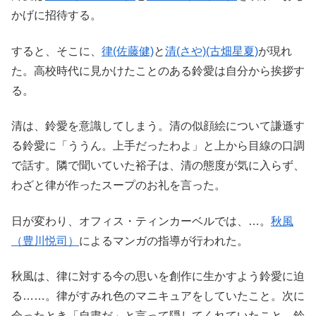
かげに招待する。
すると、そこに、
律(佐藤健)
と
清(さや)(古畑星夏)
が現れ
た。高校時代に見かけたことのある鈴愛は自分から挨拶す
る。
清は、鈴愛を意識してしまう。清の似顔絵について謙遜す
る鈴愛に「ううん。上手だったわよ」と上から目線の口調
で話す。隣で聞いていた裕子は、清の態度が気に入らず、
わざと律が作ったスープのお礼を言った。
日が変わり、オフィス・ティンカーベルでは、…。
秋風
（豊川悦司）
によるマンガの指導が行われた。
秋風は、律に対する今の思いを創作に生かすよう鈴愛に迫
る……。律がすみれ色のマニキュアをしていたこと。次に
会ったとき「自粛だ」と言って隠してくれていたこと。鈴