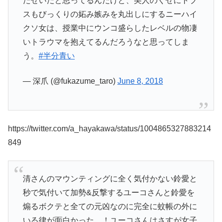
たせいだと思ってるんだけど、美人のくせにドブ
スもびっくりの妬み嫉みを丸出しにするニーハイ
クソ女は、授業中にウンコ盛らしたレベルの物凄
いトラウマを抱えてるんだろうなと思ってしま
う。
#半分青い
— 深爪 (@fukazume_taro)
June 8, 2018
https://twitter.com/a_hayakawa/status/1004865327883214
849
清さんのマウンティングに全く気付かない鈴愛と
秒で気付いて加勢&反撃するユーコさんと鈴愛を
煽るボクテと全ての元凶なのに完全に蚊帳の外に
いる律が面白かった…！ユーコさんはさすが女子