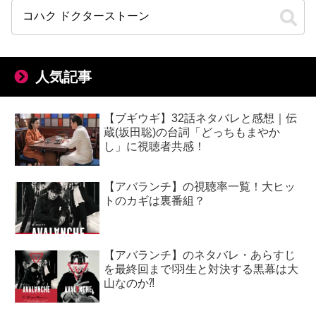
人気記事
【ブギウギ】32話ネタバレと感想｜伝
蔵(坂田聡)の台詞「どっちもまやか
し」に視聴者共感！
【アバランチ】の視聴率一覧！大ヒッ
トのカギは裏番組？
【アバランチ】のネタバレ・あらすじ
を最終回まで!羽生と対決する黒幕は大
山なのか⁈