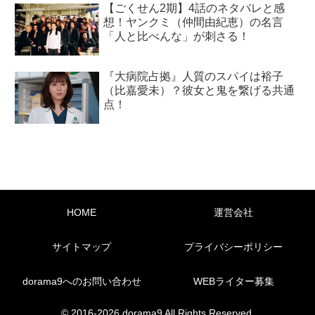
【ごくせん2期】4話のネタバレと感
想！ヤンクミ（仲間由紀恵）の名言
「人と比べんな」が刺さる！
『大病院占拠』人質のスパイは裕子
（比嘉愛未）？彼女と鬼を繋げる共通
点！
HOME
運営会社
サイトマップ
プライバシーポリシー
dorama9へのお問い合わせ
WEBライター募集
© 2016-2026 dorama9 All Rights Reserved.