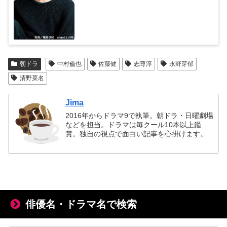
朝ドラ
中村倫也
佐藤健
志尊淳
永野芽郁
清野菜名
Jima
2016年からドラマ9で執筆。朝ドラ・日曜劇場
などを担当。ドラマは毎クール10本以上鑑
賞。独自の視点で面白い記事を心掛けます。
俳優名・ドラマ名で検索