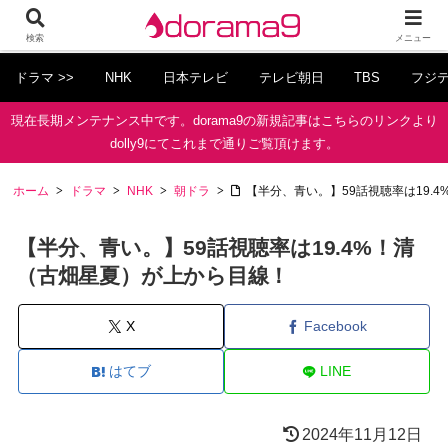
検索
メニュー
ドラマ >>
NHK
日本テレビ
テレビ朝日
TBS
フジ
現在長期メンテナンス中です。dorama9の新規記事はこちらのリンクより
dolly9にてこれまで通りご覧頂けます。
ホーム
ドラマ
NHK
朝ドラ
【半分、青い。】59話視聴率は19.
【半分、青い。】59話視聴率は19.4%！清
（古畑星夏）が上から目線！
X
Facebook
はてブ
LINE
2024年11月12日