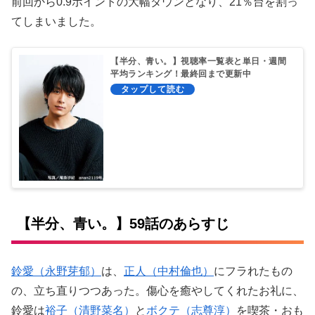
前回から0.9ポイントの大幅ダウンとなり、21％台を割っ
てしまいました。
【半分、青い。】視聴率一覧表と単日・週間
平均ランキング！最終回まで更新中
【半分、青い。】59話のあらすじ
鈴愛（永野芽郁）
は、
正人（中村倫也）
にフラれたもの
の、立ち直りつつあった。傷心を癒やしてくれたお礼に、
鈴愛は
裕子（清野菜名）
と
ボクテ（志尊淳）
を喫茶・おも