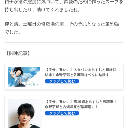
裕子が清の態度に気づいて、鈴愛のために作ったスープを
持ち出したり、助けてくれましたね。
律と清。土曜日の修羅場の前、その予兆となった第59話
でした。
【関連記事】
【半分、青い。】ネタバレあらすじと最終回
結末！永野芽郁と佐藤健はベタに結婚す
る！？
【半分、青い。】第10週あらすじと視聴率！
永野芽郁と古畑星夏が修羅場に！